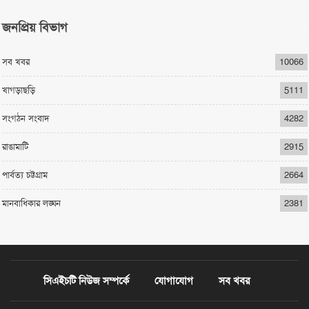
জনপ্রিয় বিভাগ
সব খবর
10066
খাগড়াছড়ি
5111
সংগঠন সংবাদ
4282
রাঙামাটি
2915
পার্বত্য চট্টগ্রাম
2664
মানবাধিকার লঙ্ঘন
2381
সিএইচটি নিউজ সম্পর্কে
যোগাযোগ
সব খবর