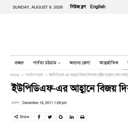
নিউজ ব্লগ
English
SUNDAY, AUGUST 9, 2026
প্রচ্ছদ
পার্বত্য চট্টগ্রাম
অন্যান্য জেলা
আন্তর্জাতিক
Home
সংগঠন সংবাদ
ইউপিডিএফ-এর আহ্বানে বিজয় দিবসের রাষ্ট্রীয় অনুষ্ঠান বর্জন কর্ম
অন্য মিডিয়া
ইতিহাস
জীবন-যাপন
তথ্য প্রযুক্তি
নার
ইউপিডিএফ-এর আহ্বানে বিজয় দিবসের 
প্রকাশ :
December 16, 2011 1:29 pm
Share