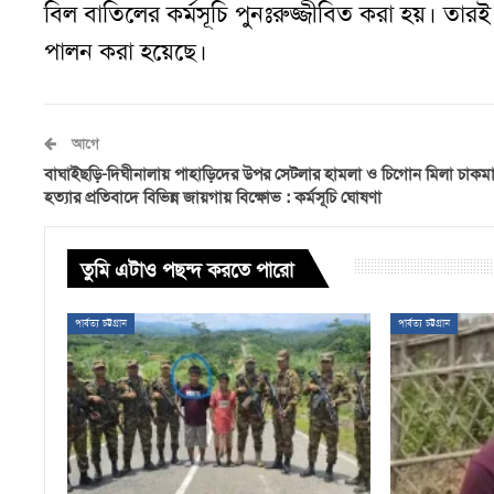
বিল বাতিলের কর্মসূচি পুনঃরুজ্জীবিত করা হয়
।
তারই 
পালন করা
হয়েছে।
আগে
বাঘাইছড়ি-দিঘীনালায় পাহাড়িদের উপর সেটলার হামলা ও চিগোন মিলা চাকম
হত্যার প্রতিবাদে বিভিন্ন জায়গায় বিক্ষোভ : কর্মসূচি ঘোষণা
তুমি এটাও পছন্দ করতে পারো
পার্বত্য চট্টগ্রাম
পার্বত্য চট্টগ্রাম