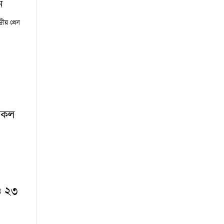
ে
ীয় প্রেস
 সকল
ও ২৩