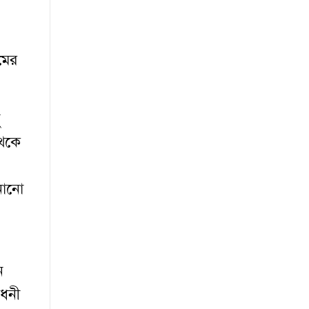
মের
 থেকে
নানো
ন
োধনী