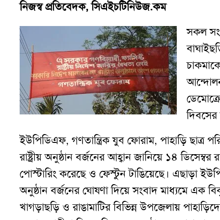
নিজস্ব প্রতিবেদক, সিএইচটিনিউজ.কম
সকল সংখ
বাঘাইছড়
চাকমাকে হ
আন্দোল
ডেমোক্র
দিবসের স
ইউপিডিএফ
,
গণতান্ত্রিক যুব ফোরাম
,
পাহাড়ি ছাত্র প
রাষ্ট্রীয় অনুষ্ঠান বর্জনের আহ্বান জানিয়ে ১৪ ডিসে
পোস্টারিং করেছে ও ফেস্টুন টাঙিয়েছে
।
এছাড়া ইউপিড
অনুষ্ঠান বর্জনের ঘোষণা দিয়ে সংবাদ মাধ্যমে এক বি
খাগড়াছড়ি ও রাঙামাটির বিভিন্ন উপজেলায় পাহাড়িদে