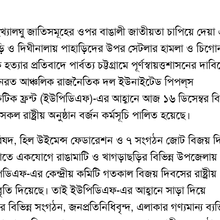
্যালঘু জাতিসমূহের ওপর বাঙালী জাতীয়তা চাপিয়ে দেয়া
ি ও দিঘীনালায়
পাহাড়িদের উপর
সেটলার হামলা ও চিগোন
ত্যার প্রতিবাদে পার্বত্য চট্টগ্রামে পূর্ণস্বায়ত্তশাসনের দাব
নরত আঞ্চলিক রাজনৈতিক দল ইউনাইটেড পিপল্‌স
েটিক ফ্রন্ট (ইউপিডিএফ)-এর আহ্বানে আজ ১৬ ডিসেম্বর 
কল রাষ্ট্রীয় অনুষ্ঠান বর্জন কর্মসূচি পালিত হয়েছে
।
রিষদ
,
হিল উইমেন্স ফেডারেশন ও ৭ সংগঠন জোট বিজয় দ
ম্বর রাতে একযোগে রাঙামাটি ও খাগড়াছড়ির বিভিন্ন উপজেলায়
িএফ-এর কেন্দ্রীয় কমিটি গতকাল বিজয় দিবসের রাষ্ট্রীয়
বৃতি দিয়েছে
।
তাই ইউপিডিএফ-এর আহ্বানে সাড়া দিয়ে
র বিভিন্ন সংগঠন
,
জনপ্রতিনিধিবৃন্দ
,
এলাকার গণ্যমান্য ব্যক্ত