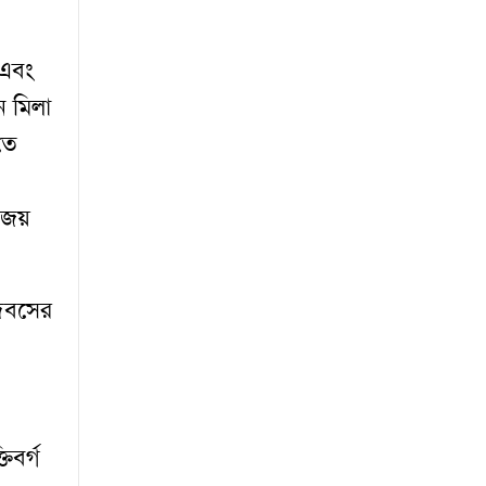
 এবং
 মিলা
িতে
বিজয়
িবসের
িবর্গ