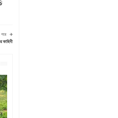
চি
পরে
যার কাহিনী