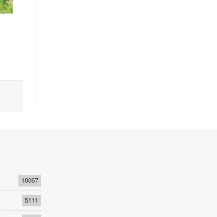
10067
5111