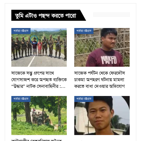
তুমি এটাও পছন্দ করতে পারো
পার্বত্য চট্টগ্রাম
পার্বত্য চট্টগ্রাম
সাজেকে সন্তু গ্রুপের সাথে
সাজেক পর্যটন থেকে ফেরদৌস
যোগসাজশ করে অপহৃত ব্যক্তিকে
চাকমা অপহরণ ঘটনায় মামলা
“উদ্ধার” নাটক সেনাবাহিনীর :…
করতে বাধা দেওয়ার অভিযোগ
পার্বত্য চট্টগ্রাম
পার্বত্য চট্টগ্রাম