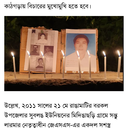
কাঠগড়ায় বিচারের মুখোমুখি হতে হবে।
উল্লেখ, ২০১১ সালের ২১ মে রাঙামাটির বরকল
উপজেলার সুবলঙ ইউনিয়নের মিদিঙাছড়ি গ্রামে সন্তু
লারমার নেতৃত্বাধীন জেএসএস-এর একদল সশস্ত্র