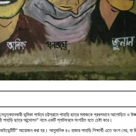
তৃত্বদানকারী ভূমিকা পার্বত্য চট্টগ্রামে পাহাড়ি ছাত্র সমাজকে প্রবলভাবে আলোড়িত ও উজ্জ
োধী পাহাড়ি ছাত্র আন্দোলন” নামে একটি প্লাটফরমে সংগঠিত হতে চেষ্টা করে।
আইডেন্টিটি” আয়োজন করা হয়। আনুমানিক ৪০ হাজার পাহাড়ি শিক্ষার্থী এতে অংশ নেয়, যা 