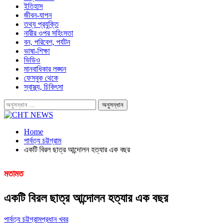
ইতিহাস
জীবন-যাপন
তথ্য প্রযুক্তি
নারীর ওপর সহিংসতা
বন, পরিবেশ, পর্যটন
ভাষা-শিক্ষা
ভিডিও
মানবাধিকার লঙ্ঘন
ফেসবুক থেকে
স্বাস্থ্য, চিকিৎসা
Home
পার্বত্য চট্টগ্রাম
একটি বিরল ছাত্র আন্দোলন হত্যার এক বছর
মতামত
একটি বিরল ছাত্র আন্দোলন হত্যার এক বছর
পার্বত্য চট্টগ্রাম
প্রধান খবর