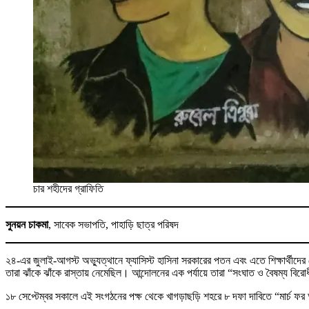
চার শহীদের গ্রাফিতি
সুনয়ন চাকমা
, সাবেক সভাপতি, পাহাড়ি ছাত্র পরিষদ
২৪-এর জুলাই-আগস্ট অভ্যুত্থানে ফ্যাসিস্ট হাসিনা সরকারের পতন এবং এতে শিক্ষার্থীদের নে
তারা ঝাঁকে ঝাঁকে রাস্তায় নেমেছিল। আন্দোলনের এক পর্যায়ে তারা “সংঘাত ও বৈষম্য বির
১৮ সেপ্টেম্বর সকালে এই সংগঠনের পক্ষ থেকে খাগড়াছড়ি শহরে ৮ দফা দাবিতে “মার্চ ফর 