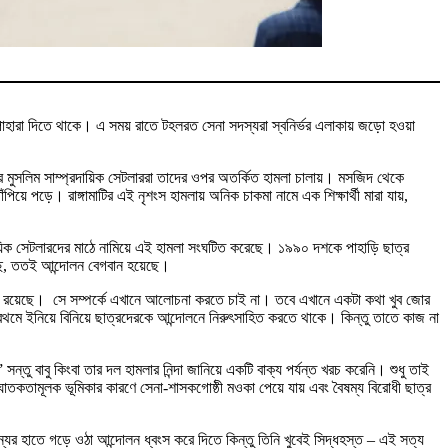
হারা দিতে থাকে। এ সময় রাতে টহলরত সেনা সদস্যরা স্বনির্ভর এলাকায় জড়ো হওয়া
র মুসলিম সাম্প্রদায়িক সেটলাররা তাদের ওপর অতর্কিত হামলা চালায়। মসজিদ থেকে
িয়ে পড়ে। রাঙ্গামাটির এই নৃশংস হামলায় অনিক চাকমা নামে এক শিক্ষার্থী মারা যায়,
য়িক সেটলারদের মাঠে নামিয়ে এই হামলা সংঘটিত করেছে। ১৯৯০ দশকে পাহাড়ি ছাত্র
েছে, ততই আন্দোলন বেগবান হয়েছে।
য রয়েছে। সে সম্পর্কে এখানে আলোচনা করতে চাই না। তবে এখানে একটা কথা খুব জোর
থমে ইনিয়ে বিনিয়ে ছাত্রদেরকে আন্দোলনে নিরুৎসাহিত করতে থাকে। কিন্তু তাতে কাজ না
্তু বাবু কিংবা তার দল হামলার নিন্দা জানিয়ে একটি বাক্য পর্যন্ত খরচ করেনি। শুধু তাই
সঘাতকতামূলক ভূমিকার কারণে সেনা-শাসকগোষ্ঠী মওকা পেয়ে যায় এবং বৈষম্য বিরোধী ছাত্র
ন্যের হাতে গড়ে ওঠা আন্দোলন ধ্বংস করে দিতে কিন্তু তিনি খুবেই সিদ্ধহস্ত – এই সত্য