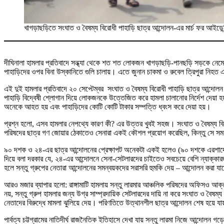
খাগড়াছড়িতে সংঘাত ও বৈষম্য বিরোধী পাহাড়ি ছাত্র আন্দোলন-এর মার্চ ফর আইডেন্
দীঘিনালা হামলার প্রতিবাদে সন্ধ্যা থেকে শত শত লোকজন খাগড়াছড়ি-পানছড়ি সড়কে নে
পাহাড়িদের ওপর বিনা উস্কানিতে গুলি চালায়। এতে জুনান চাকমা ও রুবেল ত্রিপুরা 
এই দুই হামলার প্রতিবাদে ২০ সেপ্টেম্বর সংঘাত ও বৈষম্য বিরোধী পাহাড়ি ছাত্র আন্দোল
পাহাড়ি বিদ্বেষী শ্লোগান দিয়ে লোকজনকে উত্তেজিত করে হামলা চালানোর নির্দেশ দেয়া হয়। 
অনেকে আহত হয় এবং পাহাড়িদের কোটি কোটি টাকার সম্পত্তি ধ্বংস করে দেয়া হয়।
প্রশ্ন হলো, এসব হামলার নেপথ্যে কারণ কী? এর উত্তর খুবই সহজ। সংঘাত ও বৈষম্য বিরোধ
পরিষদের ছাত্র গণ জোয়ার ঠেকাতেও সেনারা একই কৌশল প্রয়োগ করেছিল, কিন্তু সে সময়
৯০ দশক ও ২৪-এর ছাত্র আন্দোলনের প্রেক্ষাপট অনেকটা একই হলেও (৯০ দশকে এরশাদের 
দিয়ে বলা দরকার যে, ২৪-এর আন্দোলনে সেনা-সেটলারদের চাইতেও সবচেয়ে বেশি ন্যাক্কা
হলে সন্তু গ্রুপের নেতারা আন্দোলনের সমন্বয়কদের সরাসরি হুমকি দেয় – আন্দোলন করা যাব
আরও মজার ব্যাপার হলো: রাঙ্গামাটি হামলায় সন্তু লারমার আঞ্চলিক পরিষদের অফিসও আক্রান্
নয়, সন্তু গ্রুপ হামলার জন্য উগ্র সাম্প্রদায়িক সেটলারদের দায়ি না করে সংঘাত ও বৈ
নেতাদের বিরুদ্ধে মামলা ঝুলিয়ে দেয়। পরিণতিতে উত্থানশীল ছাত্র আন্দোলন শেষ হয়ে যা
পার্বত্য চট্টগ্রামের নাতিদীর্ঘ রাজনৈতিক ইতিহাসে দেখা যায় সন্তু লারমা নিজে আন্দোলন