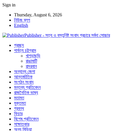
Sign in
Thursday, August 6, 2026
নিউজ ব্লগ
English
Publisher - সত্য ও বস্তুনিষ্ট সংবাদ প্রচারে সর্বদা সোচ্চার
প্রচ্ছদ
পার্বত্য চট্টগ্রাম
খাগড়াছড়ি
রাঙামাটি
বান্দরবান
অন্যান্য জেলা
আন্তর্জাতিক
সংগঠন সংবাদ
মন্তব্য প্রতিবেদন
রাজনৈতিক ভাষ্য
মতামত
মুক্তমত
প্রবন্ধ
ফিচার
বিশেষ প্রতিবেদন
সাক্ষাতকার
অন্য মিডিয়া