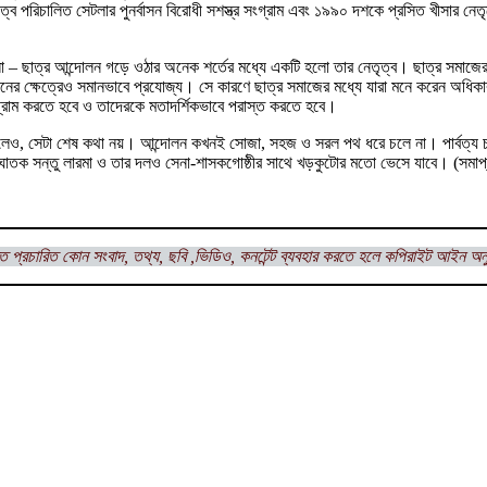
্বে পরিচালিত সেটলার পুনর্বাসন বিরোধী সশস্ত্র সংগ্রাম এবং ১৯৯০ দশকে প্রসিত খীসার নে
লো – ছাত্র আন্দোলন গড়ে ওঠার অনেক শর্তের মধ্যে একটি হলো তার নেতৃত্ব। ছাত্র সমাজের 
 ক্ষেত্রেও সমানভাবে প্রযোজ্য। সে কারণে ছাত্র সমাজের মধ্যে যারা মনে করেন অধিকার আদ
ংগ্রাম করতে হবে ও তাদেরকে মতাদর্শিকভাবে পরাস্ত করতে হবে।
েলেও, সেটা শেষ কথা নয়। আন্দোলন কখনই সোজা, সহজ ও সরল পথ ধরে চলে না। পার্বত্য চট্ট
তক সন্তু লারমা ও তার দলও সেনা-শাসকগোষ্ঠীর সাথে খড়কুটোর মতো ভেসে যাবে। (সমাপ
ত প্রচারিত কোন সংবাদ, তথ্য, ছবি ,ভিডিও, কনটেন্ট ব্যবহার করতে হলে কপিরাইট আইন অন