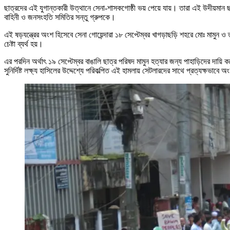
ছাত্রদের এই যুগান্তকারী উত্থানে সেনা-শাসকগোষ্ঠী ভয় পেয়ে যায়। তারা এই উদীয়মান
বাহিনী ও জনসংহতি সমিতির সন্তু গ্রুপকে।
এই ষড়যন্ত্রের অংশ হিসেবে সেনা গোয়েন্দারা ১৮ সেপ্টেম্বর খাগড়াছড়ি শহরে মোঃ মামুন ও ত
চেষ্টা ব্যর্থ হয়।
এর পরদিন অর্থাৎ ১৯ সেপ্টেম্বর বাঙালি ছাত্র পরিষদ মামুন হত্যার জন্য পাহাড়িদের দায়ি
সুনির্দিষ্ট লক্ষ্য হাসিলের উদ্দেশ্যে পরিকল্পিত এই হামলায় সেটলারদের সাথে প্রত্যক্ষভা