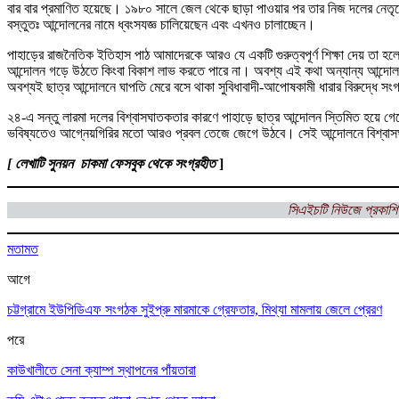
বার বার প্রমাণিত হয়েছে। ১৯৮০ সালে জেল থেকে ছাড়া পাওয়ার পর তার নিজ দলের নেতৃত
বস্তুতঃ আন্দোলনের নামে ধ্বংসযজ্ঞ চালিয়েছেন এবং এখনও চালাচ্ছেন।
পাহাড়ের রাজনৈতিক ইতিহাস পাঠ আমাদেরকে আরও যে একটি গুরুত্বপূর্ণ শিক্ষা দেয় তা হ
আন্দোলন গড়ে উঠতে কিংবা বিকাশ লাভ করতে পারে না। অবশ্য এই কথা অন্যান্য আন্দোলনের
অবশ্যই ছাত্র আন্দোলনে ঘাপতি মেরে বসে থাকা সুবিধাবাদী-আপোষকামী ধারার বিরুদ্ধে স
২৪-এ সন্তু লারমা দলের বিশ্বাসঘাতকতার কারণে পাহাড়ে ছাত্র আন্দোলন স্তিমিত হয়ে গ
ভবিষ্যতেও আগ্নেয়গিরির মতো আরও প্রবল তেজে জেগে উঠবে। সেই আন্দোলনে বিশ্বাসঘা
[ লেখাটি সুনয়ন চাকমা ফেসবুক থেকে সংগ্রহীত
]
সিএইচটি নিউজে প্রকাশি
মতামত
আগে
চট্টগ্রামে ইউপিডিএফ সংগঠক সুইপ্রু মারমাকে গ্রেফতার, মিথ্যা মামলায় জেলে প্রেরণ
পরে
কাউখালীতে সেনা ক্যাম্প স্থাপনের পাঁয়তারা