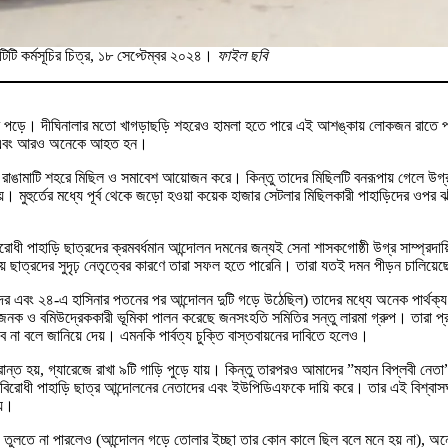
টিটি কর্মসূচির চিত্র, ১৮ সেপ্টেম্বর ২০২৪।
ফাইল ছবি
মে পড়ে। দীঘিনালার মতো খাগড়াছড়ি শহরেও হামলা হতে পারে এই আশঙ্কায় লোকজন রাতে পা
নিহত এবং আরও অনেকে আহত হন।
ন রাঙামাটি শহরে মিছিল ও সমাবেশ আয়োজন করে। কিন্তু তাদের মিছিলটি বনরূপায় গেলে উগ্
মুহুর্তের মধ্যে পূর্ব থেকে জড়ো হওয়া কয়েক হাজার সেটলার মিছিলকারী পাহাড়িদের ওপর ঝাঁপ
ী পাহাড়ি ছাত্রদের ক্রমবর্ধমান আন্দোলন দমনের জন্যই সেনা শাসকগোষ্ঠী উগ্র সাম্প্রদা
 ছাত্রদের সুদৃঢ় নেতৃত্বের কারণে তারা সফল হতে পারেনি। তারা যতই দমন পীড়ন চালিয়
এবং ২৪-এ হাসিনার পতনের পর আন্দোলন দুটি গড়ে উঠেছিল) তাদের মধ্যে অনেক পার্থক্
রজনক ও বমিউদ্রেককারী ভূমিকা পালন করেছে জনসংহতি সমিতির সন্তু লারমা গ্রুপ। তারা প্র
ে না বলে জানিয়ে দেয়। এমনকি পার্বত্য চুক্তি বাস্তবায়নের দাবিতে হলেও।
ত হয়, গ্যারেজে রাখা ৯টি গাড়ি পুড়ে যায়। কিন্তু তারপরও আমাদের ”মহান বিপ্লবী নেতা” সন
ষম্য বিরোধী পাহাড়ি ছাত্র আন্দোলনের নেতাদের এবং ইউপিডিএফকে দায়ি করে। তার এই বিশ্বা
য়।
 গড়ে তুলতে না পারলেও (আন্দোলন গড়ে তোলার ইচ্ছা তার কোন কালে ছিল বলে মনে হয় না), অ