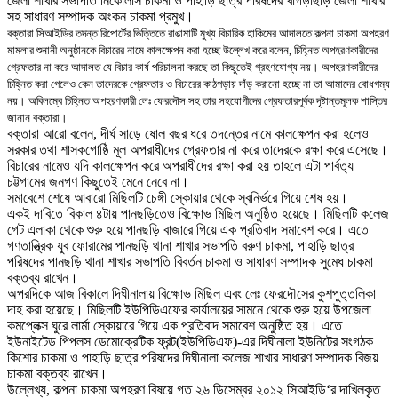
জেলা শাখার সভাপতি নিকোলাস চাকমা ও পাহাড়ি ছাত্র পরিষদের খাগড়াছড়ি জেলা শাখার
সহ সাধারণ সম্পাদক অংকন চাকমা প্রমুখ
।
বক্তারা সিআইডির তদন্ত রিপোর্টের ভিত্তিতে রাঙামাটি মুখ্য বিচারিক হাকিমের আদালতে কল্পনা চাকমা অপহরণ
মামলার শুনানী অনুষ্ঠানকে বিচারের নামে কালক্ষেপন করা হচ্ছে উল্লেখ করে বলেন
,
চিহ্নিত অপহরণকারীদের
গ্রেফতার না করে আদালত যে বিচার কার্য পরিচালনা করছে তা কিছুতেই গ্রহণযোগ্য নয়
।
অপহরণকারীদের
চিহ্নিত করা গেলেও কেন তাদেরকে গ্রেফতার ও বিচারের কাঠগড়ায় দাঁড় করানো হচ্ছে না তা আমাদের বোধগম্য
নয়
।
অবিলম্বে চিহ্নিত অপহরণকারী লেঃ ফেরদৌস সহ তার সহযোগীদের গ্রেফতারপূর্বক দৃষ্টান্তমূলক শাস্তির
জানান বক্তারা
।
বক্তারা আরো বলেন
,
দীর্ঘ সাড়ে ষোল বছর ধরে তদন্তের নামে কালক্ষেপন করা হলেও
সরকার তথা শাসকগোষ্ঠি মূল অপরাধীদের গ্রেফতার না করে তাদেরকে রক্ষা করে এসেছে
।
বিচারের নামেও যদি কালক্ষেপন করে অপরাধীদের রক্ষা করা হয় তাহলে এটা পার্বত্য
চট্টগামের জনগণ কিছুতেই মেনে নেবে না
।
সমাবেশে শেষে আবারো মিছিলটি চেঙ্গী স্কোয়ার থেকে স্বনির্ভরে গিয়ে শেষ হয়
।
একই দাবিতে বিকাল ৪টায় পানছড়িতেও বিক্ষোভ মিছিল অনুষ্ঠিত হয়েছে
।
মিছিলটি কলেজ
গেট এলাকা থেকে শুরু হয়ে পানছড়ি বাজারে গিয়ে এক প্রতিবাদ সমাবেশ করে
।
এতে
গণতান্ত্রিক যুব ফোরামের পানছড়ি থানা শাখার সভাপতি বরুণ চাকমা
,
পাহাড়ি ছাত্র
পরিষদের পানছড়ি থানা শাখার সভাপতি বিবর্তন চাকমা ও সাধারণ সম্পাদক সুমেধ চাকমা
বক্তব্য রাখেন
।
অপরদিকে আজ বিকালে দিঘীনালায় বিক্ষোভ মিছিল এবং লেঃ ফেরদৌসের কুশপুত্তলিকা
দাহ করা হয়েছে। মিছিলটি ইউপিডিএফের কার্যালয়ের সামনে থেকে শুরু হয়ে উপজেলা
কমপ্লেক্স ঘুরে লার্মা স্কোয়ারে গিয়ে এক প্রতিবাদ সমাবেশ অনুষ্ঠিত হয়। এতে
ইউনাইটেড পিপলস ডেমোক্রেটিক ফ্রন্ট(ইউপিডিএফ)-এর দিঘীনালা ইউনিটের সংগঠক
কিশোর চাকমা ও পাহাড়ি ছাত্র পরিষদের দিঘীনালা কলেজ শাখার সাধারণ সম্পাদক বিজয়
চাকমা বক্তব্য রাখেন।
উল্লেখ্য
,
কল্পনা চাকমা অপহরণ বিষয়ে গত ২৬ ডিসেম্বর ২০১২ সিআইডি
‘
র দাখিলকৃত