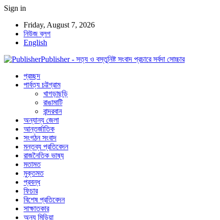
Sign in
Friday, August 7, 2026
নিউজ ব্লগ
English
Publisher - সত্য ও বস্তুনিষ্ট সংবাদ প্রচারে সর্বদা সোচ্চার
প্রচ্ছদ
পার্বত্য চট্টগ্রাম
খাগড়াছড়ি
রাঙামাটি
বান্দরবান
অন্যান্য জেলা
আন্তর্জাতিক
সংগঠন সংবাদ
মন্তব্য প্রতিবেদন
রাজনৈতিক ভাষ্য
মতামত
মুক্তমত
প্রবন্ধ
ফিচার
বিশেষ প্রতিবেদন
সাক্ষাতকার
অন্য মিডিয়া