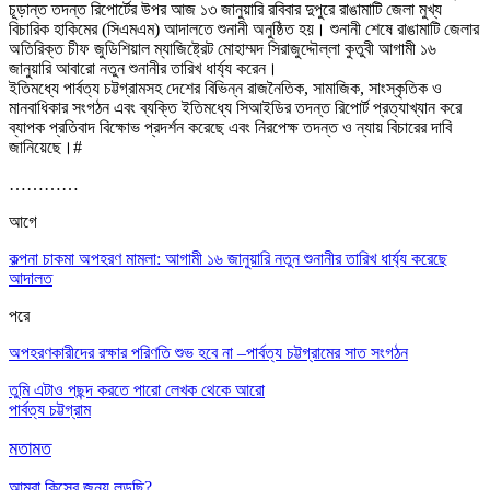
চূড়ান্ত তদন্ত রিপোর্টের উপর আজ ১৩ জানুয়ারি রবিবার দুপুরে রাঙামাটি জেলা মুখ্য
বিচারিক হাকিমের (সিএমএম) আদালতে শুনানী অনুষ্ঠিত হয়
।
শুনানী শেষে রাঙামাটি জেলার
অতিরিক্ত চীফ জুডিশিয়াল ম্যাজিষ্ট্রেট মোহাম্মদ সিরাজুদ্দৌল্লা কুতুবী আগামী ১৬
জানুয়ারি আবারো নতুন শুনানীর তারিখ ধার্য্য করেন
।
ইতিমধ্যে
পার্বত্য চট্টগ্রামসহ দেশের বিভিন্ন রাজনৈতিক
,
সামাজিক
,
সাংস্কৃতিক ও
মানবাধিকার সংগঠন এবং ব্যক্তি ইতিমধ্যে সিআইডির তদন্ত রিপোর্ট প্রত্যাখ্যান করে
ব্যাপক প্রতিবাদ বিক্ষোভ প্রদর্শন করেছে এবং নিরপেক্ষ তদন্ত ও ন্যায় বিচারের দাবি
জানিয়েছে
।#
…………
আগে
কল্পনা চাকমা অপহরণ মামলা: আগামী ১৬ জানুয়ারি নতুন শুনানীর তারিখ ধার্য্য করেছে
আদালত
পরে
অপহরণকারীদের রক্ষার পরিণতি শুভ হবে না –পার্বত্য চট্টগ্রামের সাত সংগঠন
তুমি এটাও পছন্দ করতে পারো
লেখক থেকে আরো
পার্বত্য চট্টগ্রাম
মতামত
আমরা কিসের জন্য লড়ছি?