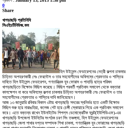
প্রকাশ :
January 13, 2013 1:38 pm
0
Share
খাগড়াছড়ি প্রতিনিধি
সিএইচটিনিউজ.কম
হিল উইমেন্স ফেডারেশনের নেত্রী কল্পনা চাকমার
চিহ্নিত অপহরণকারী লেঃ ফেরদৌস ও তার সহযোগীদের অবিলম্বে গ্রেফতার ও শাস্তির
দাবিতে হিল উইমেন্স ফেডারেশন
,
গণতান্ত্রিক যুব ফোরাম ও পাহাড়ি ছাত্র পরিষদ
খাগড়াছড়িতে বিক্ষোভ মিছিল করেছে। মিছিল পরবর্তী প্রতিবাদ সমাবেশ থেকে বক্তারা
কালক্ষেপন না করে অবিলম্বে কল্পনা চাকমার চিহ্নিত অপহরণকারী লেঃ ফেরদৌস ও তার
সহযোগীদের গ্রেফতার ও শাস্তির দাবি জানিয়েছেন।
আজ ১৩ জানুয়ারি রবিবার
বিকাল ৩টায় খাগড়াছড়ি সদরের স্বনির্ভর হতে একটি বিক্ষোভ
মিছিল শুরু হয়ে নারাঙহিয়া
,
কলেজ গেট হয়ে চেঙ্গী স্কোয়ারে গিয়ে এক প্রতিবাদ সমাবেশ
করে
।
এতে বক্তব্য রাখেন ইউনাইটেড পিপল্‌স ডেমোক্রেটিক ফ্রন্ট(ইউপিডিএফ)-এর
খাগড়াছড়ি উপজেলা ইউনিটের সংগঠক চরণ সিং তঞ্চঙ্গ্যা
,
হিল উইমেন্স ফেডারেশনের
খাগড়াছড়ি জেলা শাখার দপ্তর সম্পাদক শিখা চাকমা
,
গণতান্ত্রিক যুব ফোরামের খাগড়াছড়ি