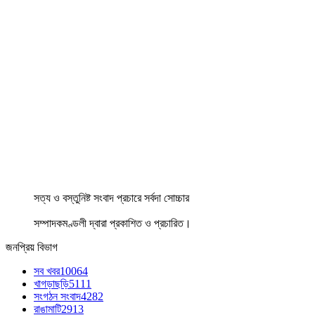
সত্য ও বস্তুনিষ্ট সংবাদ প্রচারে সর্বদা সোচ্চার
সম্পাদকমণ্ডলী দ্বারা প্রকাশিত ও প্রচারিত।
জনপ্রিয় বিভাগ
সব খবর
10064
খাগড়াছড়ি
5111
সংগঠন সংবাদ
4282
রাঙামাটি
2913