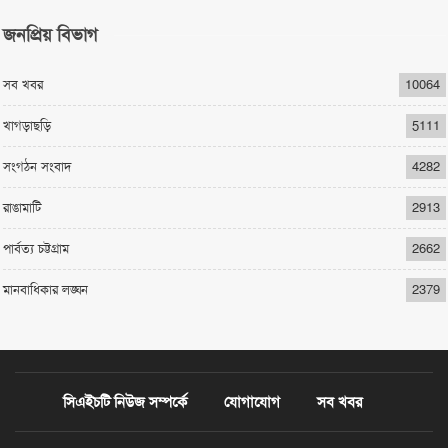
জনপ্রিয় বিভাগ
সব খবর
10064
খাগড়াছড়ি
5111
সংগঠন সংবাদ
4282
রাঙামাটি
2913
পার্বত্য চট্টগ্রাম
2662
মানবাধিকার লঙ্ঘন
2379
সিএইচটি নিউজ সম্পর্কে
যোগাযোগ
সব খবর