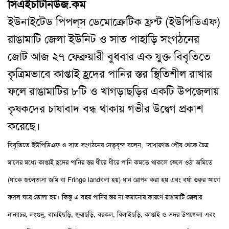
সিএইচটিনিউজ.কম
ইউনাইটেড পিপল্‌স ডেমোক্রেটিক ফ্রন্ট (ইউপিডিএফ)
রাঙামাটি জেলা ইউনিট ও সাত পাহাড়ি সংগঠনের
জোট আজ ২৭ ফেব্রুয়ারী বুধবার এক যুক্ত বিবৃতিতে
কৃত্রিমভাবে কাপ্তাই হ্রদের পানির স্তর স্থিতিশীল রাখার
ফলে রাঙামাটির ৮টি ও খাগড়াছড়ির একটি উপজেলায়
কৃষকদের চাষাবাদ বন্ধ থাকায় গভীর উদ্বেগ প্রকাশ
করেছে।
বিবৃতিতে ইউপিডিএফ ও সাত সংগঠনের নেতৃবৃন্দ বলেন, ‘সাধারণত পৌষ থেকে চৈত্র
মাসের মধ্যে কাপ্তাই হ্রদের পানির স্তর ধীরে ধীরে পানি কমতে থাকলে ভেসে ওঠা জমিতে
(যাকে জলেভাসা জমি বা
Fringe land
বলা হয়) ধান রোপন করা হয় এবং বর্ষা শুরুর আগে
ফসল ঘরে তোলা হয়। কিন্তু এ বছর পানির স্তর না কমানোর কারণে রাঙামাটি জেলার
নান্যাচর, লংগুদু, বাঘাইছড়ি, জুরাছড়ি, বরকল, বিলাইছড়ি, কাপ্তাই ও সদর উপজেলা এবং