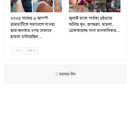
২০২৪ সালের ৬ আগস্ট
জুলাই মাসে পার্বত্য চট্টগ্রামে
রাঙামাটিতে সমাবেশে যাওয়া
ঘটেছে খুন, অপহরণ, হামলা,
ছাত্র-জনতার ওপর যেভাবে
গ্রেফতারসহ নানা মানবাধিকার…
হামলা চালিয়েছিল…
আগে
পরে
মতামত দিন