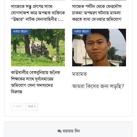
সাজেকে সন্তু গ্রুপের সাথে
সাজেক পর্যটন থেকে ফেরদৌস
যোগসাজশ করে অপহৃত ব্যক্তিকে
চাকমা অপহরণ ঘটনায় মামলা
“উদ্ধার” নাটক সেনাবাহিনীর :…
করতে বাধা দেওয়ার অভিযোগ
পার্বত্য চট্টগ্রাম
পার্বত্য চট্টগ্রাম
কাউখালীর বেতবুনিয়ায় জনৈক
মতামত
শিক্ষকের সাথে দুর্ব্যবহারের
অভিযোগ সেনা সদস্যদের
আমরা কিসের জন্য লড়ছি?
বিরুদ্ধে
আগে
পরে
মতামত দিন