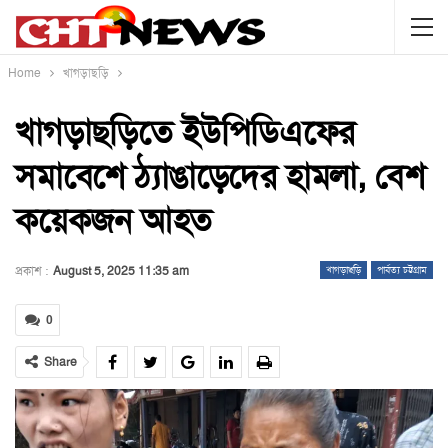
Home
খাগড়াছড়ি
খাগড়াছড়িতে ইউপিডিএফের
সমাবেশে ঠ্যাঙাড়েদের হামলা, বেশ
কয়েকজন আহত
প্রকাশ :
August 5, 2025 11:35 am
খাগড়াছড়ি
পার্বত্য চট্টগ্রাম
0
Share