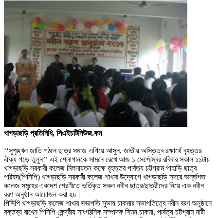
খাগড়াছড়ি প্রতিনিধি, সিএইচটিনিউজ.কম
‘‘সুশৃঙ্খল জাতি গঠনে ছাত্র সমাজ এগিয়ে আসুন, জাতীয় অস্তিত্ব রক্ষার্থে বৃহত্তর
ঐক্য গড়ে তুলুন’’ এই শ্লোগানকে সামনে রেখে আজ ১ সেপ্টেম্বর রবিবার সকাল ১১টায়
খাগড়াছড়ি সরকারী কলেজ মিলনায়তন কক্ষে বৃহত্তর পার্বত্য চট্টগ্রাম পাহাড়ি ছাত্র
পরিষদ(পিসিপি) খাগড়াছড়ি সরকারী কলেজ শাখার উদ্যোগে খাগড়াছড়ি সদরে অর্ন্তগত
কলেজ সমূহের একাদশ শ্রেণীতে ভর্তিকৃত সকল নবীন ছাত্র/ছাত্রীদের নিয়ে এক নবীন
বরণ অনুষ্ঠান আয়োজন করা হয়।
পিসিপি খাগড়াছড়ি কলেজ শাখার সভাপতি সুভাষ চাকমার সভাপতিত্বে নবীন বরণ অনুষ্ঠানে
বক্তব্য রাখেন পিসিপি কেন্দ্রীয় সাংগঠনিক সম্পাদক সিমন চাকমা, পার্বত্য চট্টগ্রাম নারী