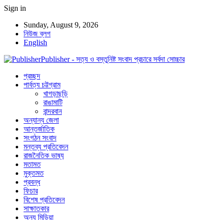
Sign in
Sunday, August 9, 2026
নিউজ ব্লগ
English
Publisher - সত্য ও বস্তুনিষ্ট সংবাদ প্রচারে সর্বদা সোচ্চার
প্রচ্ছদ
পার্বত্য চট্টগ্রাম
খাগড়াছড়ি
রাঙামাটি
বান্দরবান
অন্যান্য জেলা
আন্তর্জাতিক
সংগঠন সংবাদ
মন্তব্য প্রতিবেদন
রাজনৈতিক ভাষ্য
মতামত
মুক্তমত
প্রবন্ধ
ফিচার
বিশেষ প্রতিবেদন
সাক্ষাতকার
অন্য মিডিয়া