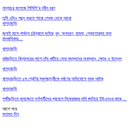
নান্যাচর কলেজে পিসিপি’র নবীন বরণ
তুমি এটাও পছন্দ করতে পারো
লেখক থেকে আরো
খাগড়াছড়ি
জুলাই মাসে পার্বত্য চট্টগ্রামে ঘটেছে খুন, অপহরণ, হামলা, গ্রেফতারসহ নানা
মানবাধিকার…
খাগড়াছড়ি
বর্মাছড়িতে বিদ্যালয়ের পাশে তাঁবু খাটিয়ে সেনা সদস্যদের অবস্থান, ক্ষোভ ও উদ্বেগ
খাগড়াছড়ি
খাগড়াছড়িতে ৫ম শ্রেণির স্কুলছাত্রীকে ধর্ষণের অভিযোগে যুবক আটক
খাগড়াছড়ি
লক্ষীছড়িতে জুমক্ষেতে দর্শনার্থীদের প্রবেশে নিষেধাজ্ঞার দাবি জানিয়ে ইউএনওর কাছে…
আগে
পরে
মতামত দিন