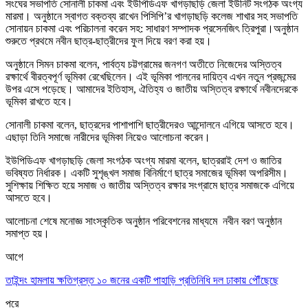
সংঘের সভাপতি সোনালী চাকমা এবং ইউপিডিএফ খাগড়াছড়ি জেলা ইউনিট সংগঠক অংগ্য
মারমা। অনুষ্ঠানে স্বাগত বক্তব্য রাখেন পিসিপি’র খাগড়াছড়ি কলেজ শাখার সহ সভাপতি
সোনায়ন চাকমা এবং পরিচালনা করেন সহ: সাধারণ সম্পাদক প্রসেনজি
ৎ
ত্রিপুরা।
অনুষ্ঠান
শুরুতে প্রথমে নবীন ছাত্র-ছাত্রীদের ফুল দিয়ে বরণ করা হয়।
অনুষ্ঠানে সিমন চাকমা বলেন, পার্বত্য চট্টগ্রামের জনগণ অতীতে নিজেদের অস্তিত্ব
রক্ষার্থে বীরত্বপূর্ণ ভূমিকা রেখেছিলেন। এই ভূমিকা পালনের দায়িত্ব এখন নতুন প্রজন্মের
উপর এসে পড়েছে। আমাদের ইতিহাস, ঐতিহ্য ও জাতীয় অস্তিত্ব রক্ষার্থে নবীনদেরকে
ভূমিকা রাখতে হবে।
সোনালী চাকমা বলেন, ছাত্রদের পাশাপাশি ছাত্রীদেরও আন্দোলনে এগিয়ে আসতে হবে।
এছাড়া তিনি সমাজে নারীদের ভূমিকা নিয়েও আলোচনা করেন।
ইউপিডিএফ খাগড়াছড়ি জেলা সংগঠক অংগ্য মারমা বলেন, ছাত্ররাই দেশ ও জাতির
ভবিষ্যত নির্ধারক। একটি সুশৃঙ্খল সমাজ বিনির্মাণে ছাত্র সমাজের ভূমিকা অপরিসীম।
সুশিক্ষায় শিক্ষিত হয়ে সমাজ ও জাতীয় অস্তিত্ব রক্ষার সংগ্রামে ছাত্র সমাজকে এগিয়ে
আসতে হবে।
আলোচনা শেষে মনোজ্ঞ সাংস্কৃতিক অনুষ্ঠান পরিবেশনের মাধ্যমে নবীন বরণ অনুষ্ঠান
সমাপ্ত হয়।
আগে
তাইন্দং হামলায় ক্ষতিগ্রস্ত ১০ জনের একটি পাহাড়ি প্রতিনিধি দল ঢাকায় পৌঁছেছে
পরে