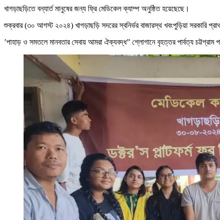
খাগড়াছড়িতে বন্যার্ত মানুষের জন্য ফ্রি মেডিকেল ক্যাম্প অনুষ্ঠিত হয়েছেছে।
শুক্রবার (৩০ আগস্ট ২০২৪) খাগড়াছড়ি সদরের স্বনির্ভর বাজারস্থ খবংপুড়িয়া সরকারি প্রাথ
’পাহাড় ও সমতলে মানবতার সেবায় আমরা ঐক্যবদ্ধ” শ্লোগানে বৃহত্তর পার্বত্য চট্টগ্রাম প