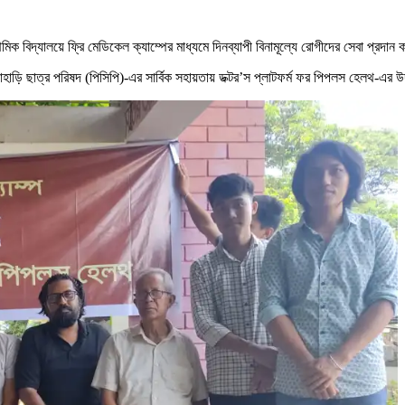
মিক বিদ্যালয়ে ফ্রি মেডিকেল ক্যাম্পের মাধ্যমে দিনব্যাপী বিনামূল্যে রোগীদের সেবা প্রদান 
াহাড়ি ছাত্র পরিষদ (পিসিপি)-এর সার্বিক সহায়তায় ডক্টর’স প্লাটফর্ম ফর পিপলস হেলথ-এর উ