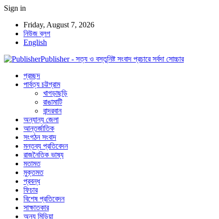
Sign in
Friday, August 7, 2026
নিউজ ব্লগ
English
Publisher - সত্য ও বস্তুনিষ্ট সংবাদ প্রচারে সর্বদা সোচ্চার
প্রচ্ছদ
পার্বত্য চট্টগ্রাম
খাগড়াছড়ি
রাঙামাটি
বান্দরবান
অন্যান্য জেলা
আন্তর্জাতিক
সংগঠন সংবাদ
মন্তব্য প্রতিবেদন
রাজনৈতিক ভাষ্য
মতামত
মুক্তমত
প্রবন্ধ
ফিচার
বিশেষ প্রতিবেদন
সাক্ষাতকার
অন্য মিডিয়া