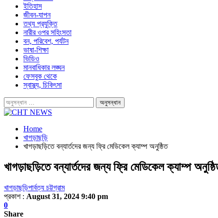
ইতিহাস
জীবন-যাপন
তথ্য প্রযুক্তি
নারীর ওপর সহিংসতা
বন, পরিবেশ, পর্যটন
ভাষা-শিক্ষা
ভিডিও
মানবাধিকার লঙ্ঘন
ফেসবুক থেকে
স্বাস্থ্য, চিকিৎসা
Home
খাগড়াছড়ি
খাগড়াছড়িতে বন্যার্তদের জন্য ফ্রি মেডিকেল ক্যাম্প অনুষ্ঠিত
খাগড়াছড়িতে বন্যার্তদের জন্য ফ্রি মেডিকেল ক্যাম্প অনুষ্ঠ
খাগড়াছড়ি
পার্বত্য চট্টগ্রাম
প্রকাশ :
August 31, 2024 9:40 pm
0
Share