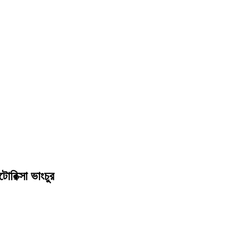
োরিক্সা ভাংচুর