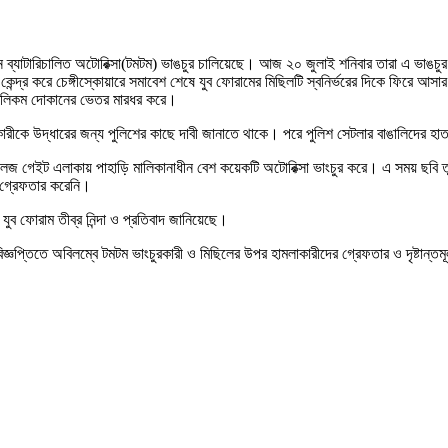
ীন ব্যাটারিচালিত অটোরিক্সা(টমটম) ভাঙচুর চালিয়েছে। আজ ২০ জুলাই শনিবার তারা এ ভাঙচুর
 কেন্দ্র করে চেঙ্গীস্কোয়ারে সমাবেশ শেষে যুব ফোরামের মিছিলটি স্বনির্ভরের দিকে ফিরে 
 টেলিকম দোকানের ভেতর মারধর করে।
কারীকে উদ্ধারের জন্য পুলিশের কাছে দাবী জানাতে থাকে। পরে পুলিশ সেটলার বাঙালিদের হা
়ে কলেজ গেইট এলাকায় পাহাড়ি মালিকানাধীন বেশ কয়েকটি অটোরিক্সা ভাংচুর করে। এ সময় ছবি 
র গ্রেফতার করেনি।
ক যুব ফোরাম তীব্র নিন্দা ও প্রতিবাদ জানিয়েছে।
 বিজ্ঞপ্তিতে অবিলম্বে টমটম ভাংচুরকারী ও মিছিলের উপর হামলাকারীদের গ্রেফতার ও দৃষ্টান্ত