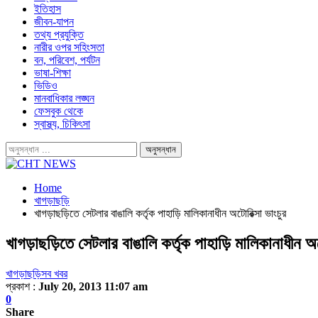
ইতিহাস
জীবন-যাপন
তথ্য প্রযুক্তি
নারীর ওপর সহিংসতা
বন, পরিবেশ, পর্যটন
ভাষা-শিক্ষা
ভিডিও
মানবাধিকার লঙ্ঘন
ফেসবুক থেকে
স্বাস্থ্য, চিকিৎসা
Home
খাগড়াছড়ি
খাগড়াছড়িতে সেটলার বাঙালি কর্তৃক পাহাড়ি মালিকানাধীন অটোরিক্সা ভাংচুর
খাগড়াছড়িতে সেটলার বাঙালি কর্তৃক পাহাড়ি মালিকানাধীন অট
খাগড়াছড়ি
সব খবর
প্রকাশ :
July 20, 2013 11:07 am
0
Share