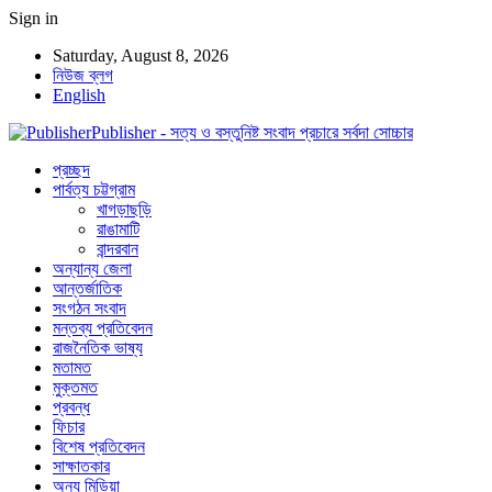
Sign in
Saturday, August 8, 2026
নিউজ ব্লগ
English
Publisher - সত্য ও বস্তুনিষ্ট সংবাদ প্রচারে সর্বদা সোচ্চার
প্রচ্ছদ
পার্বত্য চট্টগ্রাম
খাগড়াছড়ি
রাঙামাটি
বান্দরবান
অন্যান্য জেলা
আন্তর্জাতিক
সংগঠন সংবাদ
মন্তব্য প্রতিবেদন
রাজনৈতিক ভাষ্য
মতামত
মুক্তমত
প্রবন্ধ
ফিচার
বিশেষ প্রতিবেদন
সাক্ষাতকার
অন্য মিডিয়া