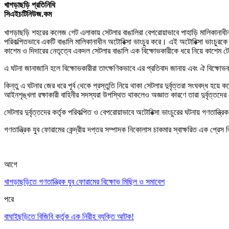
খাগড়াছড়ি প্রতিনিধি
সিএইচটিনিউজ.কম
খাগড়াছড়ি শহরের কলেজ গেট এলাকায় সেটলার বাঙালিরা বেপরোয়াভাবে পাহাড়ি মালিকানাধ
পরিকল্পিতভাবে একটি বাঙালি মালিকানাধীন অটোরিক্সা ভাংচুর করে। এই অটোরিক্সা ভাংচুরকে
কাশেম ও দিদারের নেতৃত্বে একদল সেটলার বাঙালি এক বিক্ষোভকারীকে ধরে নিয়ে কাশেম
এ ঘটনা জানাজানি হলে বিক্ষোভকারীরা তা
ৎ
ক্ষণিকভাবে এর প্রতিবাদ জানায় এবং ঐ বিক্ষোভ
কিন্তু এ ঘটনার জের ধরে পূর্ব থেকে প্রস্তুতি নিয়ে থাকা সেটলার দুর্বৃত্তরা সংঘবদ্ধ হয
আইনশৃঙ্খলা রক্ষাকারী বাহিনীর সদস্যরা উপস্থিত থাকলেও অজ্ঞাত কারণে তারা দুর্বৃত্তদে
সেটলার দুর্বৃত্তদের কর্তৃক পরিকল্পিত ও বেপরোয়াভাবে অটোরিক্সা ভাংচুরের ঘটনায় গণতান্ত্রি
গণতান্ত্রিক যুব ফোরামের কেন্দ্রীয় দপ্তর সম্পাদক নিকোলাস চাকমার স্বাক্ষরিত এক প্রেস
আগে
খাগড়াছড়িতে গণতান্ত্রিক যুব ফোরামের বিক্ষোভ মিছিল ও সমাবেশ
পরে
বাঘাইছড়িতে বিজিবি কর্তৃক এক নিরীহ ব্যক্তি আটক!