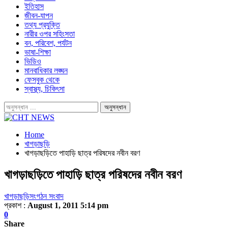
ইতিহাস
জীবন-যাপন
তথ্য প্রযুক্তি
নারীর ওপর সহিংসতা
বন, পরিবেশ, পর্যটন
ভাষা-শিক্ষা
ভিডিও
মানবাধিকার লঙ্ঘন
ফেসবুক থেকে
স্বাস্থ্য, চিকিৎসা
Home
খাগড়াছড়ি
খাগড়াছড়িতে পাহাড়ি ছাত্র পরিষদের নবীন বরণ
খাগড়াছড়িতে পাহাড়ি ছাত্র পরিষদের নবীন বরণ
খাগড়াছড়ি
সংগঠন সংবাদ
প্রকাশ :
August 1, 2011 5:14 pm
0
Share