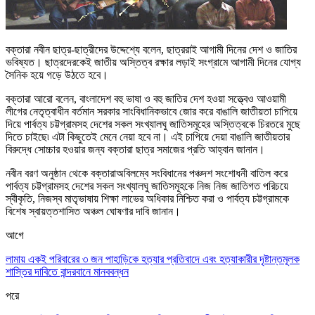
বক্তারা নবীন ছাত্র-ছাত্রীদের উদ্দেশ্যে বলেন
,
ছাত্ররাই আগামী দিনের দেশ ও জাতির
ভবিষ্যত
।
ছাত্রদেরকেই জাতীয় অস্তিত্ব
রক্ষার
লড়াই সংগ্রামে আগামী দিনের যোগ্য
সৈনিক হয়ে গড়ে উঠতে হবে
।
বক্তারা আরো বলেন
,
বাংলাদেশ বহু ভাষা ও বহু জাতির দেশ হওয়া সত্ত্বেও আওয়ামী
লীগের নেতৃত্বাধীন বর্তমান সরকার সাংবিধানিকভাবে জোর করে বাঙালি জাতীয়তা চাপিয়ে
দিয়ে পার্বত্য চট্টগ্রামসহ দেশের সকল সংখ্যালঘু জাতিসমূহের অস্তিত্বকে চিরতরে মুছে
দিতে চাইছে৷ এটা কিছুতেই মেনে নেয়া হবে না
।
এই চাপিয়ে দেয়া বাঙালি জাতীয়তার
বিরুদ্ধে সোচ্চার হওয়ার জন্য বক্তারা ছাত্র সমাজের প্রতি আহ্বান জানান
।
নবীন বরণ অনুষ্ঠান থেকে বক্তারাঅবিলম্বে সংবিধানের পঞ্চদশ সংশোধনী বাতিল করে
পার্বত্য চট্টগ্রামসহ দেশের সকল সংখ্যালঘু জাতিসমূহকে নিজ নিজ জাতিগত পরিচয়ে
স্বীকৃতি
,
নিজস্ব মাতৃভাষায়
শিক্ষা
লাভের অধিকার নিশ্চিত করা ও পার্বত্য চট্টগ্রামকে
বিশেষ স্বায়ত্তশাসিত অঞ্চল ঘোষণার দাবি জানান
।
আগে
লামায় একই পরিবারের ৩ জন পাহাড়িকে হত্যার প্রতিবাদে এবং হত্যাকারীর দৃষ্টান্তমূলক
শাস্তির দাবিতে বান্দরবানে মানববন্ধন
পরে