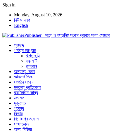
Sign in
Monday, August 10, 2026
নিউজ ব্লগ
English
Publisher - সত্য ও বস্তুনিষ্ট সংবাদ প্রচারে সর্বদা সোচ্চার
প্রচ্ছদ
পার্বত্য চট্টগ্রাম
খাগড়াছড়ি
রাঙামাটি
বান্দরবান
অন্যান্য জেলা
আন্তর্জাতিক
সংগঠন সংবাদ
মন্তব্য প্রতিবেদন
রাজনৈতিক ভাষ্য
মতামত
মুক্তমত
প্রবন্ধ
ফিচার
বিশেষ প্রতিবেদন
সাক্ষাতকার
অন্য মিডিয়া