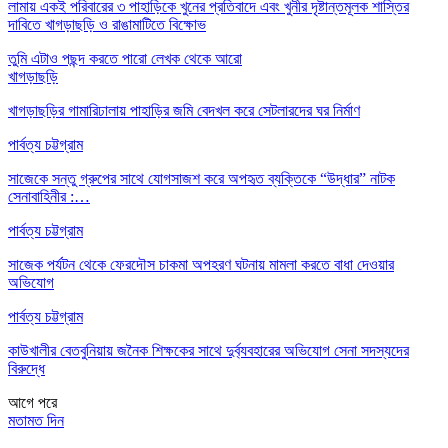
লামায় একই পরিবারের ৩ পাহাড়িকে খুনের প্রতিবাদে এবং খুনীর দৃষ্টান্তমূলক শাস্তির
দাবিতে খাগড়াছড়ি ও রাঙামাটিতে বিক্ষোভ
তুমি এটাও পছন্দ করতে পারো
লেখক থেকে আরো
খাগড়াছড়ি
খাগড়াছড়ির গামারিঢালায় পাহাড়ির জমি বেদখল করে সেটলারদের ঘর নির্মাণ
পার্বত্য চট্টগ্রাম
সাজেকে সন্তু গ্রুপের সাথে যোগসাজশ করে অপহৃত ব্যক্তিকে “উদ্ধার” নাটক
সেনাবাহিনীর :…
পার্বত্য চট্টগ্রাম
সাজেক পর্যটন থেকে ফেরদৌস চাকমা অপহরণ ঘটনায় মামলা করতে বাধা দেওয়ার
অভিযোগ
পার্বত্য চট্টগ্রাম
কাউখালীর বেতবুনিয়ায় জনৈক শিক্ষকের সাথে দুর্ব্যবহারের অভিযোগ সেনা সদস্যদের
বিরুদ্ধে
আগে
পরে
মতামত দিন