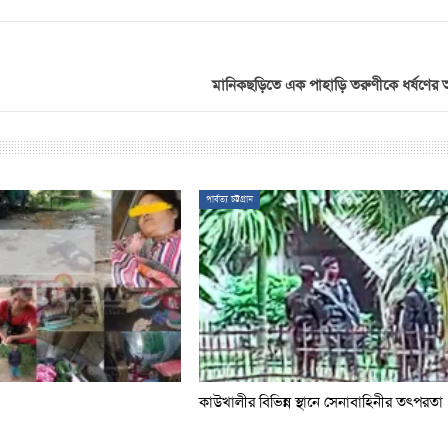
মানিকছড়িতে এক পাহাড়ি তরুণীকে ধর্ষণের
পার্বত্য চট্টগ্রাম
কাউখালীর বিভিন্ন স্থানে সেনাবাহিনীর তৎপরতা