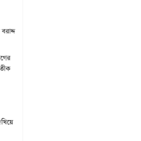
বরাদ্দ
ীগের
্রতীক
েখিয়ে