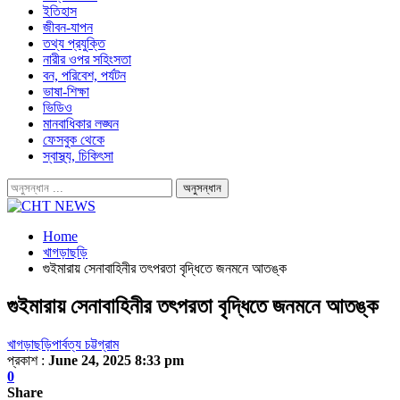
ইতিহাস
জীবন-যাপন
তথ্য প্রযুক্তি
নারীর ওপর সহিংসতা
বন, পরিবেশ, পর্যটন
ভাষা-শিক্ষা
ভিডিও
মানবাধিকার লঙ্ঘন
ফেসবুক থেকে
স্বাস্থ্য, চিকিৎসা
Home
খাগড়াছড়ি
গুইমারায় সেনাবাহিনীর তৎপরতা বৃদ্ধিতে জনমনে আতঙ্ক
গুইমারায় সেনাবাহিনীর তৎপরতা বৃদ্ধিতে জনমনে আতঙ্ক
খাগড়াছড়ি
পার্বত্য চট্টগ্রাম
প্রকাশ :
June 24, 2025 8:33 pm
0
Share