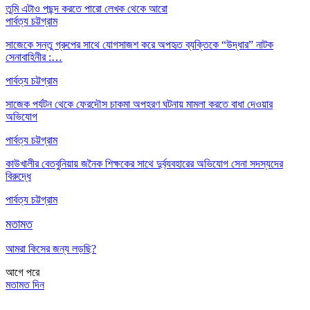
তুমি এটাও পছন্দ করতে পারো
লেখক থেকে আরো
পার্বত্য চট্টগ্রাম
সাজেকে সন্তু গ্রুপের সাথে যোগসাজশ করে অপহৃত ব্যক্তিকে “উদ্ধার” নাটক
সেনাবাহিনীর :…
পার্বত্য চট্টগ্রাম
সাজেক পর্যটন থেকে ফেরদৌস চাকমা অপহরণ ঘটনায় মামলা করতে বাধা দেওয়ার
অভিযোগ
পার্বত্য চট্টগ্রাম
কাউখালীর বেতবুনিয়ায় জনৈক শিক্ষকের সাথে দুর্ব্যবহারের অভিযোগ সেনা সদস্যদের
বিরুদ্ধে
পার্বত্য চট্টগ্রাম
মতামত
আমরা কিসের জন্য লড়ছি?
আগে
পরে
মতামত দিন