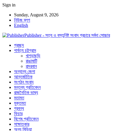
Sign in
Sunday, August 9, 2026
নিউজ ব্লগ
English
Publisher - সত্য ও বস্তুনিষ্ট সংবাদ প্রচারে সর্বদা সোচ্চার
প্রচ্ছদ
পার্বত্য চট্টগ্রাম
খাগড়াছড়ি
রাঙামাটি
বান্দরবান
অন্যান্য জেলা
আন্তর্জাতিক
সংগঠন সংবাদ
মন্তব্য প্রতিবেদন
রাজনৈতিক ভাষ্য
মতামত
মুক্তমত
প্রবন্ধ
ফিচার
বিশেষ প্রতিবেদন
সাক্ষাতকার
অন্য মিডিয়া