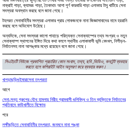
আজ মঙ্গলবার (২৪ জুন) রিপোর্ট লেখার সময় পর্যন্ত গুইমারা উপজেলার সাইংগুলি পাড়া,
নাক্রাই পাড়া, ক্যামরং পাড়া, তৈকাথাং আশা পূর্ণ কারবারি পাড়া এলাকায় টাবু খাটিয়ে সেনা
সদস্যরা অবস্থান করছে বলে জানা গেছে।
টহলরত সেনাবাহিনীর সদস্যরা এলাকার প্রায় লোকজনকে নানা জিজ্ঞাসাবাদের নামে হয়রানি
করছে বলে অভিযোগ উঠেছে।
অন্যদিকে, সেনা সদস্যরা কালো পাহাড়ে পরিত্যক্ত সেনাক্যাম্পের তথ্য সংগ্রহ ও নতুন
সেনাক্যাম্প স্থাপনের ইঙ্গিত দিয়ে কথা বললে স্থানীয় এলাকাবাসী ভূমি বেদখল, নিপীড়ন-
নির্যাতনসহ নানা আশঙ্কার মধ্যে রয়েছেন বলে জানা গেছে।
সিএইচটি নিউজে প্রকাশিত প্রচারিত কোন সংবাদ, তথ্য, ছবি ,ভিডিও, কনটেন্ট ব্যবহার
করতে হলে কপিরাইট আইন অনুসরণ করে ব্যবহার করুন।
খাগড়াছড়ি
গুইমারা
সেনা তৎপরতা
আগে
সেনা-সন্তু গ্রুপের যৌথ হামলায় নিরীহ গ্রামবাসী গুলিবিদ্ধ ও তিন ব্যক্তিকে নির্যাতনের
প্রতিবাদে কাউখালীতে বিক্ষোভ
পরে
লক্ষীছড়িতে সেনাবাহিনীর তৎপরতা, জনমনে নানা শঙ্কা