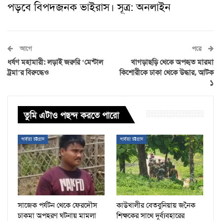
পড়বে বিপদজনক ভাইরাস। সূত্র: অনলাইন
আগে
পরে
ধর্ষণ মহামারী: লড়াই জরুরি ‘মেন্টাল
খাগড়াছড়ি থেকে অপহৃত মারমা
ট্রমা’র বিরুদ্ধেও
কিশোরীকে ঢাকা থেকে উদ্ধার, আটক
১
তুমি এটাও পছন্দ করতে পারো
পার্বত্য চট্টগ্রাম
পার্বত্য চট্টগ্রাম
সাজেক পর্যটন থেকে ফেরদৌস
কাউখালীর বেতবুনিয়ায় জনৈক
চাকমা অপহরণ ঘটনায় মামলা
শিক্ষকের সাথে দুর্ব্যবহারের