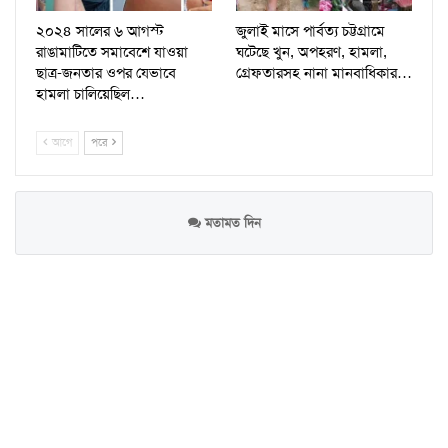
২০২৪ সালের ৬ আগস্ট
জুলাই মাসে পার্বত্য চট্টগ্রামে
রাঙামাটিতে সমাবেশে যাওয়া
ঘটেছে খুন, অপহরণ, হামলা,
ছাত্র-জনতার ওপর যেভাবে
গ্রেফতারসহ নানা মানবাধিকার…
হামলা চালিয়েছিল…
আগে
পরে
মতামত দিন