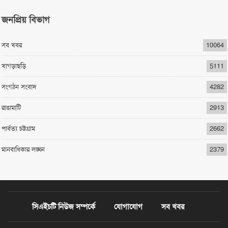
জনপ্রিয় বিভাগ
সব খবর
10064
খাগড়াছড়ি
5111
সংগঠন সংবাদ
4282
রাঙামাটি
2913
পার্বত্য চট্টগ্রাম
2662
মানবাধিকার লঙ্ঘন
2379
সিএইচটি নিউজ সম্পর্কে
যোগাযোগ
সব খবর