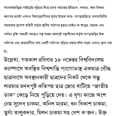
আলেকজান্ড্রিয়া লাইব্রেরি পুড়িয়ে দিয়ে মানব সমাজের ইতিহাস
,
সভ্যতা
,
জ্ঞান-বিজ্ঞান
ধ্বংসের প্রচেষ্টা এখনও বিদ্যানুরাগীদের ঘৃণার উদ্রেক করে
।
খাগড়াছড়িতে সেনাবাহিনীর
সহায়তায় মুখোশ বাহিনী কর্তৃক স্থানীয় পাঠাগার হুয়াঙ-বোইও-বা ভাংচুর
,
তছনছ এবং
পার্বত্য চুক্তি পরবর্তী সময়েও সন্তু লারমা মদদপুষ্ট সন্ত্রাসীদের কর্তৃক খাগড়াছড়ির উক্ত
পাঠাগার এবং রাঙামাটিতে অন্য একটি পাঠাগার পুড়িয়ে দেয়ার ঘটনা মানুষ এখনও ভুলে যায়
নি
।
উল্লেখ্য
,
গতকাল রবিবার ১৮ নভেম্বর বিশ্ববিদ্যালয়
ক্যাম্পাসে অবস্থিত বিশ্বশান্তি প্যাগোডাস্থ একমাত্র বৌদ্ধ
ছাত্রাবাসে অবস্থানকারী ছাত্রদের নিকট থেকে সন্তু
লারমার মদদপুষ্ট কতিপয় ছাত্র জোর খাটিয়ে “জাতীয়
ডাক” কেড়ে নিয়ে পুড়িয়ে দেয়
।
এ ঘৃণ্য কাজে অংশ
নেয় সুদেব চাকমা
,
অনিল মারমা
,
ধন বিকাশ চাকমা
,
তুর্য্য তালুকদার
,
মিলন চাকমা সহ বেশ ক
‘
জন
।
উক্ত