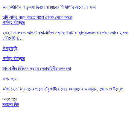
আন্তর্জাতিক মাতৃভাষা দিবসে নান্যাচরে পিসিপি’র আলোচনা সভা
তুমি এটাও পছন্দ করতে পারো
লেখক থেকে আরো
পার্বত্য চট্টগ্রাম
২০২৪ সালের ৬ আগস্ট রাঙামাটিতে সমাবেশে যাওয়া ছাত্র-জনতার ওপর যেভাবে হামলা
চালিয়েছিল…
খাগড়াছড়ি
পার্বত্য চট্টগ্রাম
কাউখালীর বিভিন্ন স্থানে সেনাবাহিনীর তৎপরতা
খাগড়াছড়ি
বর্মাছড়িতে বিদ্যালয়ের পাশে তাঁবু খাটিয়ে সেনা সদস্যদের অবস্থান, ক্ষোভ ও উদ্বেগ
আগে
পরে
মতামত দিন