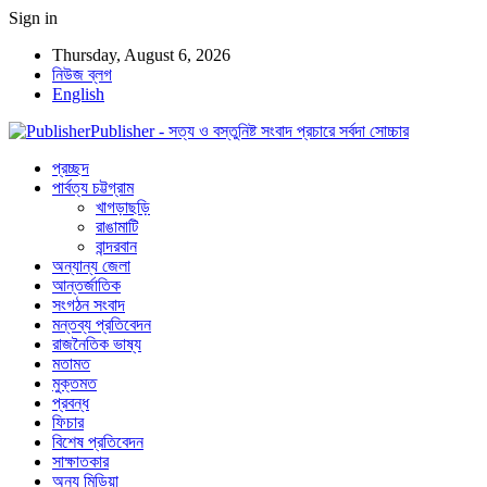
Sign in
Thursday, August 6, 2026
নিউজ ব্লগ
English
Publisher - সত্য ও বস্তুনিষ্ট সংবাদ প্রচারে সর্বদা সোচ্চার
প্রচ্ছদ
পার্বত্য চট্টগ্রাম
খাগড়াছড়ি
রাঙামাটি
বান্দরবান
অন্যান্য জেলা
আন্তর্জাতিক
সংগঠন সংবাদ
মন্তব্য প্রতিবেদন
রাজনৈতিক ভাষ্য
মতামত
মুক্তমত
প্রবন্ধ
ফিচার
বিশেষ প্রতিবেদন
সাক্ষাতকার
অন্য মিডিয়া