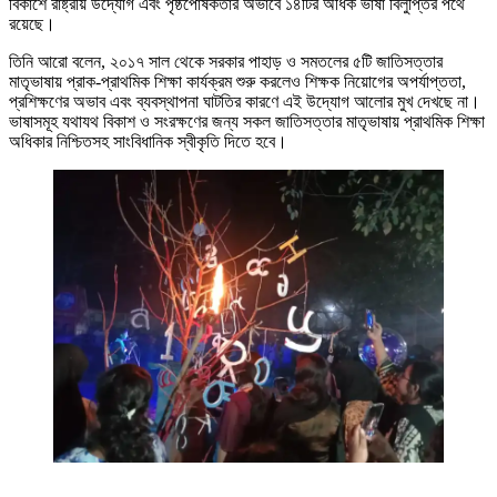
বিকাশে রাষ্ট্রীয় উদ্যোগ এবং পৃষ্ঠপোষকতার অভাবে ১৪টির অধিক ভাষা বিলুপ্তির পথে
রয়েছে।
তিনি আরো বলেন, ২০১৭ সাল থেকে সরকার পাহাড় ও সমতলের ৫টি জাতিসত্তার
মাতৃভাষায় প্রাক-প্রাথমিক শিক্ষা কার্যক্রম শুরু করলেও শিক্ষক নিয়োগের অপর্যাপ্ততা,
প্রশিক্ষণের অভাব এবং ব্যবস্থাপনা ঘাটতির কারণে এই উদ্যোগ আলোর মুখ দেখছে না।
ভাষাসমূহ যথাযথ বিকাশ ও সংরক্ষণের জন্য সকল জাতিসত্তার মাতৃভাষায় প্রাথমিক শিক্ষা
অধিকার নিশ্চিতসহ সাংবিধানিক স্বীকৃতি দিতে হবে।