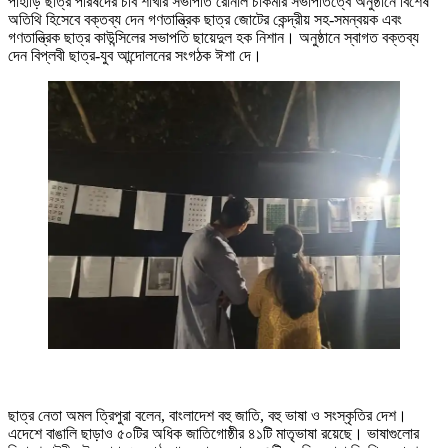
পাহাড়ি ছাত্র পরিষদের চবি শাখার সভাপতি রোনাল চাকমার সভাপতিত্বে অনুষ্ঠানে বিশেষ
অতিথি হিসেবে বক্তব্য দেন গণতান্ত্রিক ছাত্র জোটের কেন্দ্রীয় সহ-সমন্বয়ক এবং
গণতান্ত্রিক ছাত্র কাউন্সিলের সভাপতি ছায়েদুল হক নিশান। অনুষ্ঠানে স্বাগত বক্তব্য
দেন বিপ্লবী ছাত্র-যুব আন্দোলনের সংগঠক ঈশা দে।
ছাত্র নেতা অমল ত্রিপুরা বলেন, বাংলাদেশ বহু জাতি, বহু ভাষা ও সংস্কৃতির দেশ।
এদেশে বাঙালি ছাড়াও ৫০টির অধিক জাতিগোষ্ঠীর ৪১টি মাতৃভাষা রয়েছে। ভাষাগুলোর