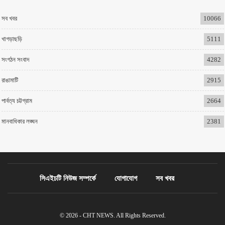
সব খবর
10066
খাগড়াছড়ি
5111
সংগঠন সংবাদ
4282
রাঙামাটি
2915
পার্বত্য চট্টগ্রাম
2664
মানবাধিকার লঙ্ঘন
2381
সিএইচটি নিউজ সম্পর্কে
যোগাযোগ
সব খবর
© 2026 - CHT NEWS. All Rights Reserved.