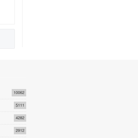
10062
5111
4282
2912