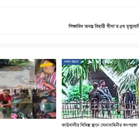
শিক্ষাবিদ অনন্ত বিহারী খীসা’র ৫ম মৃত্যুবা
পার্বত্য চট্টগ্রাম
কাউখালীর বিভিন্ন স্থানে সেনাবাহিনীর তৎপরতা