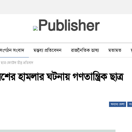
সংগঠন সংবাদ
মন্তব্য প্রতিবেদন
রাজনৈতিক ভাষ্য
মতামত
ছাত্র জোটের তীব্র প্রতিবাদ
ীর ওপর সহিংসতা
বন, পরিবেশ, পর্যটন
ভাষা-শিক্ষা
ভিডিও
ের হামলার ঘটনায় গণতান্ত্রিক ছাত্র
অন্যান্য জেলা
সং