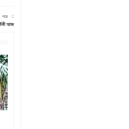
পরে
র্ষিকী আজ