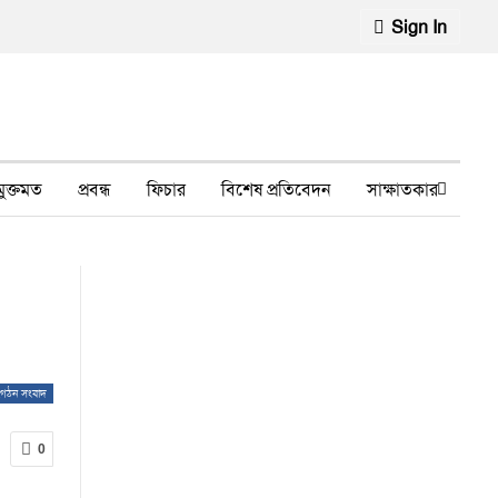
Sign In
মুক্তমত
প্রবন্ধ
ফিচার
বিশেষ প্রতিবেদন
সাক্ষাতকার
মানবাধিকার লঙ্ঘন
ফেসবুক থেকে
স্বাস্থ্য, চিকিৎসা
গঠন সংবাদ
0