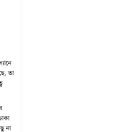
্যানে
ছে, তা
বে
ব
ঢাকা
ছু না