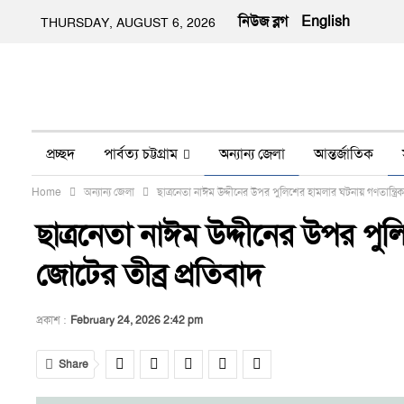
নিউজ ব্লগ
English
THURSDAY, AUGUST 6, 2026
প্রচ্ছদ
পার্বত্য চট্টগ্রাম
অন্যান্য জেলা
আন্তর্জাতিক
Home
অন্যান্য জেলা
ছাত্রনেতা নাঈম উদ্দীনের উপর পুলিশের হামলার ঘটনায় গণতান্ত্রিক 
অন্য মিডিয়া
ইতিহাস
জীবন-যাপন
তথ্য প্রযুক্তি
নার
ছাত্রনেতা নাঈম উদ্দীনের উপর পুলিশ
জোটের তীব্র প্রতিবাদ
প্রকাশ :
February 24, 2026 2:42 pm
Share