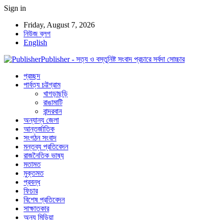
Sign in
Friday, August 7, 2026
নিউজ ব্লগ
English
Publisher - সত্য ও বস্তুনিষ্ট সংবাদ প্রচারে সর্বদা সোচ্চার
প্রচ্ছদ
পার্বত্য চট্টগ্রাম
খাগড়াছড়ি
রাঙামাটি
বান্দরবান
অন্যান্য জেলা
আন্তর্জাতিক
সংগঠন সংবাদ
মন্তব্য প্রতিবেদন
রাজনৈতিক ভাষ্য
মতামত
মুক্তমত
প্রবন্ধ
ফিচার
বিশেষ প্রতিবেদন
সাক্ষাতকার
অন্য মিডিয়া