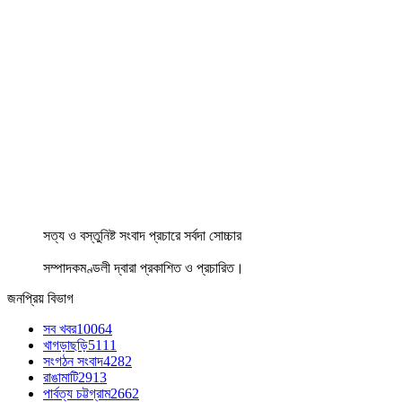
সত্য ও বস্তুনিষ্ট সংবাদ প্রচারে সর্বদা সোচ্চার
সম্পাদকমণ্ডলী দ্বারা প্রকাশিত ও প্রচারিত।
জনপ্রিয় বিভাগ
সব খবর
10064
খাগড়াছড়ি
5111
সংগঠন সংবাদ
4282
রাঙামাটি
2913
পার্বত্য চট্টগ্রাম
2662