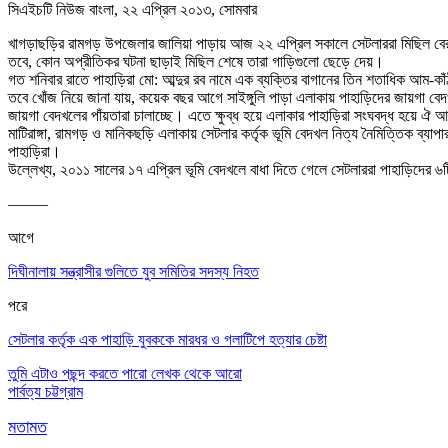
সিএইচটি নিউজ বাংলা, ২২ এপ্রিল ২০১৩, সোমবার
খাগড়াছড়ির রামগড় উপজেলার জালিয়া পাড়ায় আজ ২২ এপ্রিল সকালে সেটলাররা মিছিল বের কর
তবে, কোন অপ্রীতিকর ঘটনা ছাড়াই মিছিল শেষে তারা গাড়িগুলো ছেড়ে দেয়।
গত শনিবার রাতে পাহাড়িরা মো: আব্দুর রব নামে এক ব্যক্তির বাগানের তিন শতাধিক আম-
তবে খোঁজ নিয়ে জানা যায়, কয়েক বছর আগে সাইঙ্গুলি পাড়া এলাকায় পাহাড়িদের জায়গা বেদ
জায়গা বেদখলের পাঁয়তারা চালাচ্ছে। এতে ক্ষুব্ধ হয়ে এলাকার পাহাড়িরা সংঘবদ্ধ হয়ে ঐ
মাটিরাঙ্গা, রামগড় ও মানিকছড়ি এলাকায় সেটলার কর্তৃক ভূমি বেদখল নিত্য নৈমিত্তিক ব্
পাহাড়িরা।
উল্লেখ্য, ২০১১ সালের ১৭ এপ্রিল ভূমি বেদখলে বাধা দিতে গেলে সেটলাররা পাহাড়িদের ৬
——–
আগে
দিঘীনালায় সন্ত্রাসীর গুলিতে যুব সমিতির সদস্য নিহত
পরে
সেটলার কর্তৃক এক পাহাড়ি যুবককে মারধর ও গলাটিপে হত্যার চেষ্টা
তুমি এটাও পছন্দ করতে পারো
লেখক থেকে আরো
পার্বত্য চট্টগ্রাম
মতামত