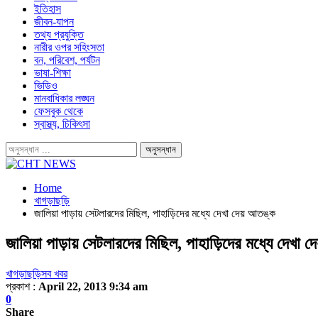
ইতিহাস
জীবন-যাপন
তথ্য প্রযুক্তি
নারীর ওপর সহিংসতা
বন, পরিবেশ, পর্যটন
ভাষা-শিক্ষা
ভিডিও
মানবাধিকার লঙ্ঘন
ফেসবুক থেকে
স্বাস্থ্য, চিকিৎসা
Home
খাগড়াছড়ি
জালিয়া পাড়ায় সেটলারদের মিছিল, পাহাড়িদের মধ্যে দেখা দেয় আতঙ্ক
জালিয়া পাড়ায় সেটলারদের মিছিল, পাহাড়িদের মধ্যে দেখা 
খাগড়াছড়ি
সব খবর
প্রকাশ :
April 22, 2013 9:34 am
0
Share