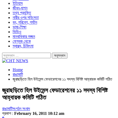
ইতিহাস
জীবন-যাপন
তথ্য প্রযুক্তি
নারীর ওপর সহিংসতা
বন, পরিবেশ, পর্যটন
ভাষা-শিক্ষা
ভিডিও
মানবাধিকার লঙ্ঘন
ফেসবুক থেকে
স্বাস্থ্য, চিকিৎসা
Home
রাঙামাটি
জুরাছড়িতে হিল উইমেন্স ফেডারেশনের ১১ সদস্য বিশিষ্ট আহ্বায়ক কমিটি গঠিত
জুরাছড়িতে হিল উইমেন্স ফেডারেশনের ১১ সদস্য বিশিষ্ট
আহ্বায়ক কমিটি গঠিত
রাঙামাটি
সংগঠন সংবাদ
প্রকাশ :
February 16, 2011 10:12 am