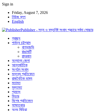
Sign in
Friday, August 7, 2026
নিউজ ব্লগ
English
Publisher - সত্য ও বস্তুনিষ্ট সংবাদ প্রচারে সর্বদা সোচ্চার
প্রচ্ছদ
পার্বত্য চট্টগ্রাম
খাগড়াছড়ি
রাঙামাটি
বান্দরবান
অন্যান্য জেলা
আন্তর্জাতিক
সংগঠন সংবাদ
মন্তব্য প্রতিবেদন
রাজনৈতিক ভাষ্য
মতামত
মুক্তমত
প্রবন্ধ
ফিচার
বিশেষ প্রতিবেদন
সাক্ষাতকার
অন্য মিডিয়া