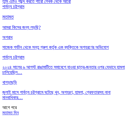
তুমি এটাও পছন্দ করতে পারো
লেখক থেকে আরো
পার্বত্য চট্টগ্রাম
মতামত
আমরা কিসের জন্য লড়ছি?
অপরাধ
সাজেক পর্যটন থেকে সন্তু গ্রুপ কর্তৃক এক ব্যক্তিকে অপহরণের অভিযোগ
পার্বত্য চট্টগ্রাম
২০২৪ সালের ৬ আগস্ট রাঙামাটিতে সমাবেশে যাওয়া ছাত্র-জনতার ওপর যেভাবে হামলা
চালিয়েছিল…
খাগড়াছড়ি
জুলাই মাসে পার্বত্য চট্টগ্রামে ঘটেছে খুন, অপহরণ, হামলা, গ্রেফতারসহ নানা
মানবাধিকার…
আগে
পরে
মতামত দিন