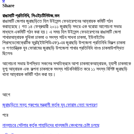
0
Share
রাঙামাটি প্রতিনিধি, সিএইচটিনিউজ.কম
রাঙামাটি জেলার জুরাছড়িতে হিল উইমেন্স ফেডারেশনের আহ্বায়ক কমিটি গঠন
করা
হয়েছে
।
গত ১৪ ফেব্রুয়ারী ২০১১ জুরাছড়ি সদরে এক ঘরোয়া আলোচনা সভার
মাধ্যমে এ
কমিটি গঠন করা হয়
।
এ সময় হিল উইমেন্স ফেডারেশনের রাঙামাটি জেলা
শাখার
আহ্বায়ক যুথিকা চাকমা ও সদস্য সচিব সাধনা চাকমা
,
ইউনাইটেড
পিপল্স
ডেমোক্রেটিক ফ্রন্ট(ইউপিডিএফ)-এর জুরাছড়ি উপজেলা প্রতিনিধি বিকল্প চাকমা
ও
গণতান্ত্রিক যুব ফোরামের জুরাছড়ি উপজেলা শাখার প্রতিনিধি নাংগু চাকমা
উপস্থিত
ছিলেন৷
আলোচনা সভায় উপস্থিত সকলের সম্মতিক্রমে আশা চাকমাকে
আহ্বায়ক
,
হ্যাপী চাকমাকে
যুগ্ম আহ্বায়ক এবং কল্পনা চাকমাকে সদস্য সচিব
নির্বাচিত করে ১১ সদস্য বিশিষ্ট জুরাছড়ি
থানা আহ্বায়ক কমিটি গঠন করা হয়
।
আগে
জুরাছড়িতে সন্তু গ্রুপের সন্ত্রাসী কর্তৃক যুব ফোরাম নেতা অপহরণ
পরে
নান্যাচরে সেটলার কর্তৃক পাহাড়িদের ধান্যজমি বেদখলের চেষ্টা চলছে