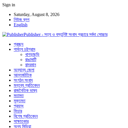
Sign in
Saturday, August 8, 2026
নিউজ ব্লগ
English
Publisher - সত্য ও বস্তুনিষ্ট সংবাদ প্রচারে সর্বদা সোচ্চার
প্রচ্ছদ
পার্বত্য চট্টগ্রাম
খাগড়াছড়ি
রাঙামাটি
বান্দরবান
অন্যান্য জেলা
আন্তর্জাতিক
সংগঠন সংবাদ
মন্তব্য প্রতিবেদন
রাজনৈতিক ভাষ্য
মতামত
মুক্তমত
প্রবন্ধ
ফিচার
বিশেষ প্রতিবেদন
সাক্ষাতকার
অন্য মিডিয়া