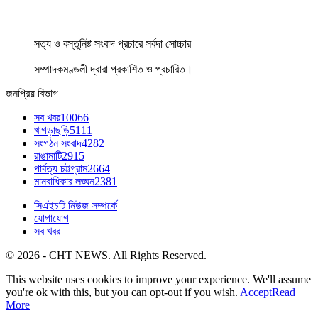
সত্য ও বস্তুনিষ্ট সংবাদ প্রচারে সর্বদা সোচ্চার
সম্পাদকমণ্ডলী দ্বারা প্রকাশিত ও প্রচারিত।
জনপ্রিয় বিভাগ
সব খবর
10066
খাগড়াছড়ি
5111
সংগঠন সংবাদ
4282
রাঙামাটি
2915
পার্বত্য চট্টগ্রাম
2664
মানবাধিকার লঙ্ঘন
2381
সিএইচটি নিউজ সম্পর্কে
যোগাযোগ
সব খবর
© 2026 - CHT NEWS. All Rights Reserved.
This website uses cookies to improve your experience. We'll assume
you're ok with this, but you can opt-out if you wish.
Accept
Read
More