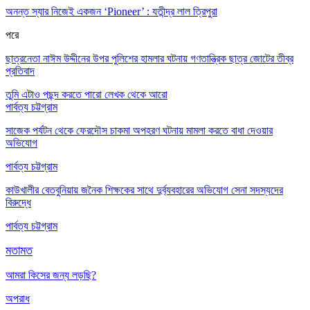
অনন্ত স্যার নিজেই একজন ‘Pioneer’ : যতীন্দ্র লাল ত্রিপুরা
পরে
ছাত্রনেতা নাঈম উদ্দীনের উপর পুলিশের হামলার ঘটনায় গণতান্ত্রিক ছাত্র জোটের তীব্র
প্রতিবাদ
তুমি এটাও পছন্দ করতে পারো
লেখক থেকে আরো
পার্বত্য চট্টগ্রাম
সাজেক পর্যটন থেকে ফেরদৌস চাকমা অপহরণ ঘটনায় মামলা করতে বাধা দেওয়ার
অভিযোগ
পার্বত্য চট্টগ্রাম
কাউখালীর বেতবুনিয়ায় জনৈক শিক্ষকের সাথে দুর্ব্যবহারের অভিযোগ সেনা সদস্যদের
বিরুদ্ধে
পার্বত্য চট্টগ্রাম
মতামত
আমরা কিসের জন্য লড়ছি?
অপরাধ