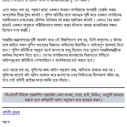
নির্দেশে সংঘটিত এ হামলা শাসন ও মানবাধিকারের সুস্পষ্ট লঙ্ঘন।
এতে আরও বলা হয়, প্রমাণ ছাড়া একজন সাধারণ নাগরিককে অপরাধী ফ্রেমিং করার
অপচেষ্টার তীব্র নিন্দা জানাই। পুলিশ বাহিনীর নামে আতঙ্ক সৃষ্টি করে একজন নাগরিকের
স্বাধীনভাবে চলাফেরার মৌলিক অধিকার খর্ব করার প্রতিবাদ জানাই। কোনও বৈধ কারণ
ছাড়াই একজন মানুষকে শারীরিকভাবে আঘাত করার ঘটনাকে আমরা মানবাধিকার লঙ্ঘন
হিসেবে গণ্য করছি।
স্বরাষ্ট্র মন্ত্রণালয়ের দৃষ্টি আকর্ষণ করে ওই বিজ্ঞপ্তিতে বলা হয়, ডিসি মাসুদসহ এ ঘটনার
সঙ্গে জড়িত সকল পুলিশ সদস্যের বিরুদ্ধে অবিলম্বে বিভাগীয় ও আইনানুগ ব্যবস্থা নিতে
হবে। পুলিশ বাহিনীকে প্রকৃত অর্থে জনগণের বন্ধু হিসেবে গড়ে তুলতে স্বরাষ্ট্রমন্ত্রীকে
কার্যকর পদক্ষেপ নিতে হবে। দেশের নাগরিকদের জানমালের নিরাপত্তা নিশ্চিতে
আইনশৃঙ্খলা বাহিনীকে পেশাদারিত্ব ও মানবিকতার চর্চা করতে হবে।
এতে আরো বলা হয়, পুলিশের কাজ আইন প্রয়োগ করা, আইনকে অমান্য করা নয়।
পুলিশের হাতেই যদি আইন অমান্য করে জনগণের ওপর নির্যাতনের নীলনকশা আঁকা হয়,
তবে সেই বাহিনী রাষ্ট্রের জন্য হুমকি হয়ে দাঁড়ায়।
সিএইচটি
নিউজে প্রকাশিত প্রচারিত কোন সংবাদ, তথ্য, ছবি ,ভিডিও, কনটেন্ট ব্যবহার
করতে হলে
কপিরাইট আইন অনুসরণ করে ব্যবহার করুন।
পুলিশী হামলা
আগে