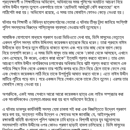
প্রত্যক্ষদর্শী ও শিক্ষার্থীদের অভিযোগ, অভিযানের সময় পুলিশের অযাচিত আচরণ নিয়ে
নাঈম উদ্দীন প্রশ্ন তুললে একপর্যায়ে তাকে ‘ছোটভাই আর্গুমেন্ট বেশি করতেছো’ বলে
লাঠিপেটা করা হয়। অভিযোগ রয়েছে, এ সময় তার মোবাইল ফোনও কেড়ে নেওয়া হয়।
ঘটনার পর শিক্ষার্থী ও বিভিন্ন ছাত্রসংগঠনের নেতারা এ ঘটনার তীব্র নিন্দা জানিয়ে সংশ্লিষ্ট
পুলিশ সদস্যদের বিরুদ্ধে শাস্তিমূলক ব্যবস্থা নেওয়ার দাবি তুলেছেন।
সামাজিক যোগাযোগ মাধ্যমে প্রকাশ হওয়া ভিডিওতে দেখা যায়, ডিসি মাসুদের নেতৃত্বে
একদল পুলিশ সদস্য নাঈম উদ্দিনসহ কয়েকজন ছাত্রকে ঘিরে ধরেন। তারা প্রথমে নাঈম
উদ্দীনকে হাত উপরে তুলে দাঁড়িয়ে থাকতে বলেন এবং পরে তার কাছ থেকে ব্যাগ কেড়ে
নিয়ে তল্লাশি করেন। এ সময় ডিসি মাসুদ তার কাছ থেকে ‘কোথা থেকে আসছেন, এখানে
কেন এসেছেন, কি করেন, এখানে কারা থাকে” ইত্যাদি প্রশ্ন করতে থাকেন। তার এমন
আচরণে নাঈম উদ্দীন নাগরিকদের চলাফেরার অধিকার নিয়ে পাল্টা প্রশ্ন করতে থাকলে এক
পর্যায়ে পিছন দিক থেকে একজন তার শার্টের কলার ধরে টেনে নিয়ে ঠেলে তাকে ফেলে দেয়
এবং সেখানে কয়েকজন লাঠি দিয়ে তাকে উপর্যুপুরি আঘাত করতে থাকে। এতে নাঈম উদ্দীন
মাটিয়ে লুটিয়ে পড়ে যান। পরে একজন গিয়ে সেখান থেকে তাকে টেনে তুলেন। এরপর তার
মোবাইল কেড়ে নেওয়া হয়।
অপরদিকে, একই সময় সেখানে আরো আরো কয়েকজন ছাত্র এবং লাইভ সম্প্রচার করা
এক সাংবাদিককেও হেনস্তা-মারধর করা হয় বলে অভিযোগ উঠেছে।
এ ঘটনায় ডাকসুর কার্যনির্বাহী সদস্য হেমা চাকমা সই করা এক বিজ্ঞপ্তিতে উদ্বেগ প্রকাশ
করে বলা হয়, অত্যন্ত গভীর উদ্বেগ ও ক্ষোভের সঙ্গে জানাচ্ছি যে, আইনশৃঙ্খলা
রক্ষাকারী বাহিনী বাংলাদেশ পুলিশ আজকে ঢাবি ছাত্র ও বিপ্লবী ছাত্র যুব আন্দোলনের
সহসভাপতি নাঈম উদ্দীনের ওপর কোনও প্রমাণ ছাড়াই হামলা চালিয়েছে। ডিসি মাসুদের