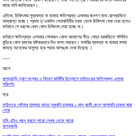
কাছে দাবি জানিয়েছেন।
এদিকে, চিকি
ৎ
সার সুব্যবস্থা না থাকায় ক্ষতিগ্রস্ত এলাকার জনগণ নানা রোগব্যধিতে
আক্রান্ত হচ্ছে। প্রথম দু’একদিন সেনাবাহিনীর তরফ থেকে চিকি
ৎ
সা সেবা দেয়া হলেও
বর্তমানে সে ধরনের কোন কোন চিকি
ৎ
সা দেয়া হচ্ছে না।
বর্তমানে ক্ষতিগ্রস্ত এলাকার লোকজন
খোলা আকাশের নীচে
পোড়া ঘরবাড়িতে পলিথিন
মুড়িয়ে কোন রকমের কষ্টকরভাবে দিন যাপন করছেন। মশারির ব্যবস্থা না থাকায় মশার
কামড়ে অনেকের অসুস্থ হয়ে পড়ার আশঙ্কা দেখা দিয়েছে ।
—–
আগে
খাগড়াছড়ি ত্রাণ সংগ্রহ ও বিতরণ কমিটির উদ্যোগে তাইন্দংয়ের ক্ষতিগ্রস্ত এলাকা
পরিদর্শন
পরে
তাইন্দংয়ে সেটলার হামলায় আহত সুকুমনি চাকমার ২ মাস বয়সী ছেলে আশামনি চাকমা মারা
গেছে
তুমি এটাও পছন্দ করতে পারো
লেখক থেকে আরো
খাগড়াছড়ি