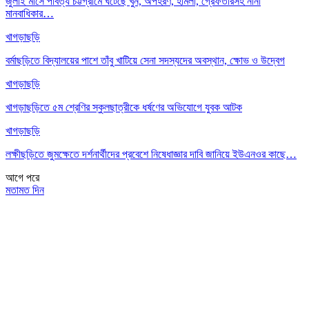
জুলাই মাসে পার্বত্য চট্টগ্রামে ঘটেছে খুন, অপহরণ, হামলা, গ্রেফতারসহ নানা
মানবাধিকার…
খাগড়াছড়ি
বর্মাছড়িতে বিদ্যালয়ের পাশে তাঁবু খাটিয়ে সেনা সদস্যদের অবস্থান, ক্ষোভ ও উদ্বেগ
খাগড়াছড়ি
খাগড়াছড়িতে ৫ম শ্রেণির স্কুলছাত্রীকে ধর্ষণের অভিযোগে যুবক আটক
খাগড়াছড়ি
লক্ষীছড়িতে জুমক্ষেতে দর্শনার্থীদের প্রবেশে নিষেধাজ্ঞার দাবি জানিয়ে ইউএনওর কাছে…
আগে
পরে
মতামত দিন