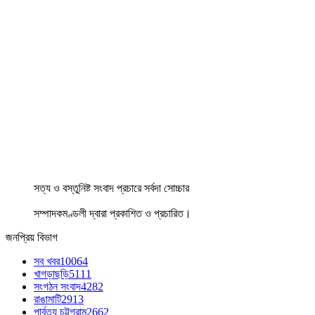
সত্য ও বস্তুনিষ্ট সংবাদ প্রচারে সর্বদা সোচ্চার
সম্পাদকমণ্ডলী দ্বারা প্রকাশিত ও প্রচারিত।
জনপ্রিয় বিভাগ
সব খবর
10064
খাগড়াছড়ি
5111
সংগঠন সংবাদ
4282
রাঙামাটি
2913
পার্বত্য চট্টগ্রাম
2662