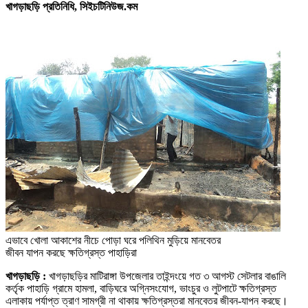
খাগড়াছড়ি প্রতিনিধি, সিইচটিনিউজ.কম
এভাবে খোলা আকাশের নীচে পোড়া ঘরে পলিথিন মুড়িয়ে মানবেতর
জীবন যাপন করছে ক্ষতিগ্রস্ত পাহাড়িরা
খাগড়াছড়ি :
খাগড়াছড়ির মাটিরাঙ্গা উপজেলার তাইন্দংয়ে গত ৩ আগস্ট সেটলার বাঙালি
কর্তৃক পাহাড়ি গ্রামে হামলা, বাড়িঘরে অগ্নিসংযোগ, ভাংচুর ও লুটপাটে ক্ষতিগ্রস্ত
এলাকায় পর্যাপ্ত ত্রাণ সামগ্রী না থাকায় ক্ষতিগ্রস্তরা মানবেতর জীবন-যাপন করছে।