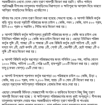
সরকারীভাবে এখনো তেমন কোন ত্রাণ সামগ্রী বিতরণ করা হয়নি। যদিও পার্বত্য
প্রতিমন্ত্রী দীপংকর তালুকদার পাহাড়িদের নিরাপত্তা ও ক্ষতিপূরণের আশ্বাস দিয়ে ভারতে
আশ্রিত পাহাড়িদের ফিরিয়ে এনেছিলেন।
ঘটনার পর থেকে যেসব ত্রাণ বিতরণ করা হয়েছে সেগুলো হচ্ছে- ৪ আগস্ট বিজিবি কর্তৃক
বাড়ি পুড়ে যাওয়া প্রতিটি পরিবারের জন্য চাউল ২ কেজি, লবন ১ কেজি, ডাল ৫০০ গ্রাম,
চিনি ৫০০ গ্রাম ও সয়াবিন ১ লিটার করে বিতরণ করা হয়।
৫ আগস্ট বিজিবি কর্তৃক ক্ষতিগ্রস্ত প্র্রতিটি পরিবারের জন্য ৫ কেজি করে চাউল এবং
ইউনিয়ন পরিষদ কর্তৃক ১০ কেজি করে চাউল বিতরণ করা হয়। এছাড়া ইউনিয়ন পরিষদ
কর্তৃক লুঙ্গি ১টি, গামছা ১টি ও পাজারা ১টি এবং বিজিবি কর্তৃক ছোট পাতিলা ২টি, ছোট
দস্তা মগ ১টি, ছোট কলসি ১টি, চামচ ১টি, প্লেট ১টি, বেডসীট ১টি, ছোট গামছা ১টি ও
লুঙ্গি ১টি করে বিতরণ করা হয়।
৬ আগস্ট বিজিবি কর্তৃক ঘরপোড়া পরিবারগুলোর জন্য পলিথিন ১৬৬ গজ, পানির বোতল
১০০০ লিটার, পাতিলা ১০০টি, গেঞ্জি ৯৪টি, হাফপ্যান্ট ১০০টি বিতরণ করা হয়। এছাড়া
তাবু (ফেরত যোগ্য) ২৯টি দেয়া হয়।
৮ আগস্ট উপজেলা প্রশাসন কর্তৃক ঘরপোড়া ৩৩ পরিবারকে চাউল ৩০ কেজি, চিড়া ২
কেজি, গুড় ৫০০ গ্রাম, নগদ ৭,৫০০ টাকা, ম্যাচ ১টি ও মোম ১টি বিতরণ করা হয়।
এছাড়া প্রত্যেক ক্ষতিগ্রস্ত পরিবারকে ১হাজার টাকা করে দেয়া হয়।
এছাড়া বেসরকারী বিভিন্ন স্বেচ্ছাসেবী সংগঠন ও ব্যক্তির উদোগে কিছু কিছু ত্রাণ
সামগ্রী বিতরণ করা হচ্ছে। যা ক্ষতিগ্রস্ত পরিবারগুলোর জন্য খুবই অপ্রতুল। দীপংকর
তালুকদার আশ্বাস দেয়ার পরও সরকারীভাবে পর্যাপ্ত ত্রাণ সামগ্রী না পাওয়ায়
ক্ষতিগ্রস্তরা ক্ষোভ প্রকাশ করেছেন। তারা পর্যাপ্ত ত্রাণ সরবরাহের জন্য সরকারের