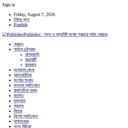
Sign in
Friday, August 7, 2026
নিউজ ব্লগ
English
Publisher - সত্য ও বস্তুনিষ্ট সংবাদ প্রচারে সর্বদা সোচ্চার
প্রচ্ছদ
পার্বত্য চট্টগ্রাম
খাগড়াছড়ি
রাঙামাটি
বান্দরবান
অন্যান্য জেলা
আন্তর্জাতিক
সংগঠন সংবাদ
মন্তব্য প্রতিবেদন
রাজনৈতিক ভাষ্য
মতামত
মুক্তমত
প্রবন্ধ
ফিচার
বিশেষ প্রতিবেদন
সাক্ষাতকার
অন্য মিডিয়া