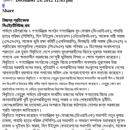
প্রকাশ :
December 29, 2012 12:43 pm
0
Share
নিজস্ব প্রতিবেদক
সিএইচটিনিউজ.কম
পার্বত্য চট্টগ্রামের ৭ গণতান্ত্রিক সংগঠন গণতান্ত্রিক যুব ফোরাম (ডিওয়াইএফ)
,
পাহাড়ি
ছাত্র পরিষদ (পিসিপি)
,
হিল উইমেন্স ফেডারেশন (এইচডব্লিউএফ)
,
সাজেক নারী সমাজ
(এসএনএস)
,
সাজেক ভূমি রক্ষা কমিটি (এসবিআরসি)
,
ঘিলাছড়ি নারী সমাজ (জিএনএস) ও
প্রতিরোধ সাংস্কৃতিক স্কোয়াড (পিএসএস) আজ শনিবার ২৯ ডিসেম্বর সংবাদপত্রে
প্রদত্ত এক যুক্ত বিবৃতিতে দেশে চলমান যুদ্ধাপরাধীদের বিচারে তুরস্ক সরকারের নাক
গলানো এবং ক্ষমতাসীন সরকারের দো
‘
মুখী ভূমিকায় বিস্ময় ও
ক্ষো
ভ প্রকাশ করেছেন
।
বিবৃতিতে ৭ গণতান্ত্রিক সংগঠনের নেতৃবৃন্দ বিচার চলাকালীন অবস্থায় তুরস্কের উচ্চ
পর্যায়ের সরকারি দলের সফর
,
দূতিয়ালি ও অপরাধীদের সাজা মওকুপের সুপারিশকে দেশের
আভ্যন্তরীণ ব্যাপারে নাক গলানোর সামিল এবং অগ্রহণযোগ্য বলে মন্তব্য করেছেন
।
সংবাদপত্রে প্রদত্ত বিবৃতিতে ৭ সংগঠনের নেতৃবৃন্দ যুদ্ধাপরাধীদের বিচারে ক্ষমতাসীন আওয়ামী লীগ ও বিরোধী
দল বিএনপি
‘
র উভয়ের স্বীয় দলীয় স্বার্থ প্রাধান্য দেয়ারও তীব্র সমালোচনা করেছেন
।
নেতৃবৃন্দ কোন রূপ
রাজনৈতিক পক্ষপাত না দেখিয়ে যুদ্ধাপরাধীদের নিরপেক্ষ বিচারের দাবি জানান
।
বিবৃতিতে নেতৃবৃন্দ পার্বত্য চট্টগ্রামে সংঘটিত ডজনের অধিক গণহত্যার বিচার এবং
মানবতাবিরোধী খুনী যুদ্ধাপরাধীতুল্য সন্তু লারমা ও তার পোষ্যবাহিনীকে দুর্নীতি-
কেলেঙ্কারিসহ বহু হত্যাকাণ্ডের অপরাধে বিচারের কাঠগড়ায় তোলার জন্য সরকারের
প্রতি আহ্বান জানিয়েছেন
।
বিবৃতিতে স্বাক্ষর করেছেন গণতান্ত্রিক যুব ফোরামের (ডিওয়াইএফ) সভাপতি নতুন কুমার
চাকমা
,
পাহাড়ি ছাত্র পরিষদ (পিসিপি)-এর সভাপতি ও সাধারণ সম্পাদক যথাক্রমে সুমেন
চাকমা ও থুইক্য চিং মারমা
,
হিল উইমেন্স ফেডারেশনের সভাপতি কণিকা দেওয়ান
,
সাজেক