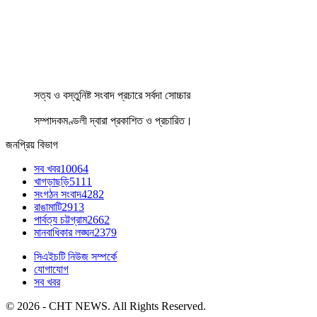
সত্য ও বস্তুনিষ্ট সংবাদ প্রচারে সর্বদা সোচ্চার
সম্পাদকমণ্ডলী দ্বারা প্রকাশিত ও প্রচারিত।
জনপ্রিয় বিভাগ
সব খবর
10064
খাগড়াছড়ি
5111
সংগঠন সংবাদ
4282
রাঙামাটি
2913
পার্বত্য চট্টগ্রাম
2662
মানবাধিকার লঙ্ঘন
2379
সিএইচটি নিউজ সম্পর্কে
যোগাযোগ
সব খবর
© 2026 - CHT NEWS. All Rights Reserved.