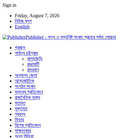
Sign in
Friday, August 7, 2026
নিউজ ব্লগ
English
Publisher - সত্য ও বস্তুনিষ্ট সংবাদ প্রচারে সর্বদা সোচ্চার
প্রচ্ছদ
পার্বত্য চট্টগ্রাম
খাগড়াছড়ি
রাঙামাটি
বান্দরবান
অন্যান্য জেলা
আন্তর্জাতিক
সংগঠন সংবাদ
মন্তব্য প্রতিবেদন
রাজনৈতিক ভাষ্য
মতামত
মুক্তমত
প্রবন্ধ
ফিচার
বিশেষ প্রতিবেদন
সাক্ষাতকার
অন্য মিডিয়া