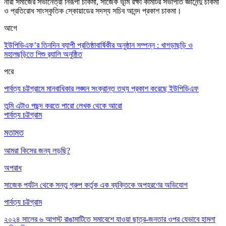
নারী সমাজের সভানেত্রী নিরূপা চাকমা
,
সাজেক ভূমি রক্ষা কমিটির সভাপতি জ্ঞানেন্দু চাকমা
ও প্রতিরোধ সাংস্কৃতিক স্কোয়াডের সদস্য সচিব আনন্দ প্রকাশ চাকমা
।
আগে
ইউপিডিএফ’র তিনদিন ব্যাপী প্রতিষ্ঠাবার্ষিকীর অনুষ্ঠান সম্পন্ন : খাগড়াছড়ি ও
মহালছড়িতে শিশু র‌্যালি অনুষ্ঠিত
পরে
পার্বত্য চট্টগ্রামে মানবাধিকার লঙ্ঘন সংক্রান্ত তথ্য প্রকাশ করেছে ইউপিডিএফ
তুমি এটাও পছন্দ করতে পারো
লেখক থেকে আরো
পার্বত্য চট্টগ্রাম
মতামত
আমরা কিসের জন্য লড়ছি?
অপরাধ
সাজেক পর্যটন থেকে সন্তু গ্রুপ কর্তৃক এক ব্যক্তিকে অপহরণের অভিযোগ
পার্বত্য চট্টগ্রাম
২০২৪ সালের ৬ আগস্ট রাঙামাটিতে সমাবেশে যাওয়া ছাত্র-জনতার ওপর যেভাবে হামলা