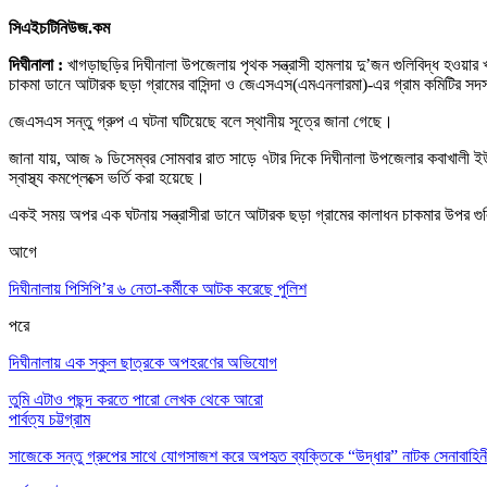
সিএইচটিনিউজ.কম
দিঘীনালা :
খাগড়াছড়ির দিঘীনালা উপজেলায় পৃথক সন্ত্রাসী হামলায় দু’জন গুলিবিদ্ধ হওয়
চাকমা ডানে আটারক ছড়া গ্রামের বাসিন্দা ও জেএসএস(এমএনলারমা)-এর গ্রাম কমিটির সদ
জেএসএস সন্তু গ্রুপ এ ঘটনা ঘটিয়েছে বলে স্থানীয় সূত্রে জানা গেছে।
জানা যায়, আজ ৯ ডিসেম্বর সোমবার রাত সাড়ে ৭টার দিকে দিঘীনালা উপজেলার কবাখালী ইউনি
স্বাস্থ্য কমপ্লেক্সে ভর্তি করা হয়েছে।
একই সময় অপর এক ঘটনায় সন্ত্রাসীরা ডানে আটারক ছড়া গ্রামের কালাধন চাকমার উপর গুল
আগে
দিঘীনালায় পিসিপি’র ৬ নেতা-কর্মীকে আটক করেছে পুলিশ
পরে
দিঘীনালায় এক স্কুল ছাত্রকে অপহরণের অভিযোগ
তুমি এটাও পছন্দ করতে পারো
লেখক থেকে আরো
পার্বত্য চট্টগ্রাম
সাজেকে সন্তু গ্রুপের সাথে যোগসাজশ করে অপহৃত ব্যক্তিকে “উদ্ধার” নাটক সেনাবাহি