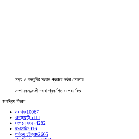
সত্য ও বস্তুনিষ্ট সংবাদ প্রচারে সর্বদা সোচ্চার
সম্পাদকমণ্ডলী দ্বারা প্রকাশিত ও প্রচারিত।
জনপ্রিয় বিভাগ
সব খবর
10067
খাগড়াছড়ি
5111
সংগঠন সংবাদ
4282
রাঙামাটি
2916
পার্বত্য চট্টগ্রাম
2665