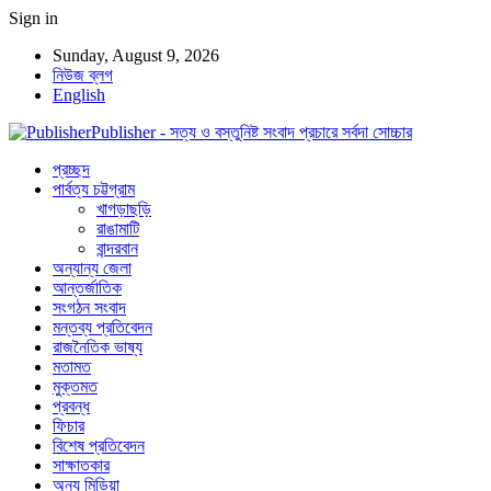
Sign in
Sunday, August 9, 2026
নিউজ ব্লগ
English
Publisher - সত্য ও বস্তুনিষ্ট সংবাদ প্রচারে সর্বদা সোচ্চার
প্রচ্ছদ
পার্বত্য চট্টগ্রাম
খাগড়াছড়ি
রাঙামাটি
বান্দরবান
অন্যান্য জেলা
আন্তর্জাতিক
সংগঠন সংবাদ
মন্তব্য প্রতিবেদন
রাজনৈতিক ভাষ্য
মতামত
মুক্তমত
প্রবন্ধ
ফিচার
বিশেষ প্রতিবেদন
সাক্ষাতকার
অন্য মিডিয়া