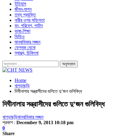
ইতিহাস
জীবন-যাপন
তথ্য প্রযুক্তি
নারীর ওপর সহিংসতা
বন, পরিবেশ, পর্যটন
ভাষা-শিক্ষা
ভিডিও
মানবাধিকার লঙ্ঘন
ফেসবুক থেকে
স্বাস্থ্য, চিকিৎসা
Home
খাগড়াছড়ি
দিঘীনালায় সন্ত্রাসীদের গুলিতে দু’জন গুলিবিদ্ধ
দিঘীনালায় সন্ত্রাসীদের গুলিতে দু’জন গুলিবিদ্ধ
খাগড়াছড়ি
মানবাধিকার লঙ্ঘন
প্রকাশ :
December 9, 2013 10:18 pm
0
Share