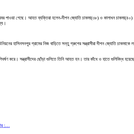
ার খবর পাওয়া গেছে। আহত ব্যক্তিরা হলেন-দীপন জ্যোতি চাকমা(৩৮) ও কালাধন চাকমা(৪০)।
স্য।
য়নের হাসিনসনপুর গ্রামের নিজ বাড়িতে সন্তু গ্রুপের সন্ত্রাসীরা দীপন জ্যোতি চাকমাকে 
িবর্ষণ করে। সন্ত্রাসীদের ছোঁড়া গুলিতে তিনি আহত হন। তার কাঁধে ও হাতে গুলিবিদ্ধ হয়
নীর :…