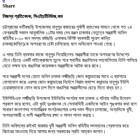
0
Share
নিজস্ব প্রতিবেদক, সিএইচটিনিউজ.কম
চট্টগ্রামের ফটিকছড়ি উপজেলার নানুপুর বাজারের পুর্বালী ব্যাংকের সামনে থেকে গত ২৪
ফেব্রুয়ারী সকাল আনুমানিক ১১টার সময় দেব রঞ্জন চাকমার নেতৃত্বে সন্ত্রাসী অনিল
বাহিনীর ৮-১০ জন সদস্য বর্মাছড়ি এলাকার বিশিষ্ট ব্যবসায়ী সুরেশ কান্তি
চাকমা(কান্তি)কে অপহরণের চেষ্টা চালিয়েছে বলে অভিযোগ পাওয়া গেছে।
এ সময় তিনি ব্যবসার কাজে নানুপুর গিয়েছিলেন৷ সন্ত্রাসীরা তাকে অপহরণের উদ্দেশ্যে
টেনে হেঁচড়ে একটি মাইক্রোবাসে তুলে৷ পরে স্থানীয় বাঙালিদের সহযোগিতায় তিনি পালিয়ে
যেতে সক্ষম হন৷ বাঙালিরা কয়েকজন সন্ত্রাসীকে আটক করে রাখে।
পরে সন্ত্রাসী দলের হোতা অনিল চাকমা লক্ষ্মীছড়ি জোন কমান্ডারের সাথে এ ব্যাপারে
যোগাযোগ করে৷ এরপর জোন কমান্ডারের নির্দেশে খিরাম ক্যাম্প কমান্ডার নানুপুর ইউপি
চেয়ারম্যানকে ফোন করে চাপ দিলে বাঙালিরা সন্ত্রাসীদের ছেড়ে দিতে বাধ্য হন।
ইউপিডিএফ লক্ষ্মীছড়ি উপজেলা ইউনিটের সংগঠক শুক চাকমা এ ঘটনায় গভীর উদ্বেগ
প্রকাশ করে বলেন
,
এটা খুবই দুঃখজনক যে সেনাবাহিনী একদিকে আইন শৃঙ্খলার কথা বলে
সাধারণ জনগণসহ গণতান্ত্রিক সংগঠনগুলোর ওপর দমন পীড়ন চালাচ্ছে
,
অন্যদিকে খুনী
,
অপহরণকারী ও দাগী সন্ত্রাসীদের রক্ষা ও লালন পালন করছে।
তিনি অবিলম্বে রুইখই মারমার খুনী সন্ত্রাসী অনিল বাহিনীর সদস্যদের গ্রেফতার করে
বিচারের আওতায় নিয়ে আসার জন্য সরকারের প্রতি আহ্বান জানান।