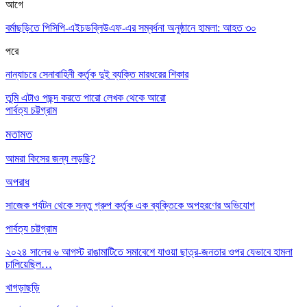
আগে
বর্মাছড়িতে পিসিপি-এইচডব্লিউএফ-এর সম্বর্ধনা অনুষ্ঠানে হামলা: আহত ৩০
পরে
নান্যাচরে সেনাবাহিনী কর্তৃক দুই ব্যক্তি মারধরের শিকার
তুমি এটাও পছন্দ করতে পারো
লেখক থেকে আরো
পার্বত্য চট্টগ্রাম
মতামত
আমরা কিসের জন্য লড়ছি?
অপরাধ
সাজেক পর্যটন থেকে সন্তু গ্রুপ কর্তৃক এক ব্যক্তিকে অপহরণের অভিযোগ
পার্বত্য চট্টগ্রাম
২০২৪ সালের ৬ আগস্ট রাঙামাটিতে সমাবেশে যাওয়া ছাত্র-জনতার ওপর যেভাবে হামলা
চালিয়েছিল…
খাগড়াছড়ি