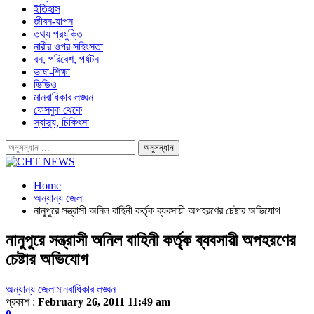
ইতিহাস
জীবন-যাপন
তথ্য প্রযুক্তি
নারীর ওপর সহিংসতা
বন, পরিবেশ, পর্যটন
ভাষা-শিক্ষা
ভিডিও
মানবাধিকার লঙ্ঘন
ফেসবুক থেকে
স্বাস্থ্য, চিকিৎসা
Home
অন্যান্য জেলা
নানুপুরে সন্ত্রাসী অনিল বাহিনী কর্তৃক ব্যবসায়ী অপহরণের চেষ্টার অভিযোগ
নানুপুরে সন্ত্রাসী অনিল বাহিনী কর্তৃক ব্যবসায়ী অপহরণের
চেষ্টার অভিযোগ
অন্যান্য জেলা
মানবাধিকার লঙ্ঘন
প্রকাশ :
February 26, 2011 11:49 am