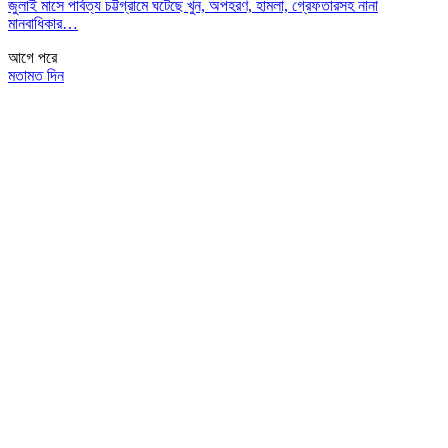
জুলাই মাসে পার্বত্য চট্টগ্রামে ঘটেছে খুন, অপহরণ, হামলা, গ্রেফতারসহ নানা
মানবাধিকার…
আগে
পরে
মতামত দিন