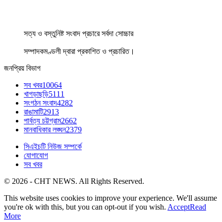
সত্য ও বস্তুনিষ্ট সংবাদ প্রচারে সর্বদা সোচ্চার
সম্পাদকমণ্ডলী দ্বারা প্রকাশিত ও প্রচারিত।
জনপ্রিয় বিভাগ
সব খবর
10064
খাগড়াছড়ি
5111
সংগঠন সংবাদ
4282
রাঙামাটি
2913
পার্বত্য চট্টগ্রাম
2662
মানবাধিকার লঙ্ঘন
2379
সিএইচটি নিউজ সম্পর্কে
যোগাযোগ
সব খবর
© 2026 - CHT NEWS. All Rights Reserved.
This website uses cookies to improve your experience. We'll assume
you're ok with this, but you can opt-out if you wish.
Accept
Read
More