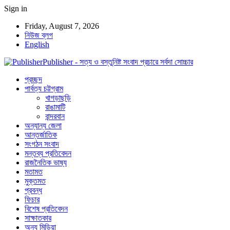
Sign in
Friday, August 7, 2026
নিউজ ব্লগ
English
Publisher - সত্য ও বস্তুনিষ্ট সংবাদ প্রচারে সর্বদা সোচ্চার
প্রচ্ছদ
পার্বত্য চট্টগ্রাম
খাগড়াছড়ি
রাঙামাটি
বান্দরবান
অন্যান্য জেলা
আন্তর্জাতিক
সংগঠন সংবাদ
মন্তব্য প্রতিবেদন
রাজনৈতিক ভাষ্য
মতামত
মুক্তমত
প্রবন্ধ
ফিচার
বিশেষ প্রতিবেদন
সাক্ষাতকার
অন্য মিডিয়া