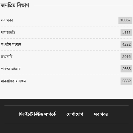
জনপ্রিয় বিভাগ
সব খবর
10067
খাগড়াছড়ি
5111
সংগঠন সংবাদ
4282
রাঙামাটি
2916
পার্বত্য চট্টগ্রাম
2665
মানবাধিকার লঙ্ঘন
2382
সিএইচটি নিউজ সম্পর্কে
যোগাযোগ
সব খবর