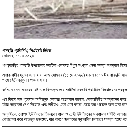
পানছড়ি প্রতিনিধি, সিএইচটি নিউজ
সোমবার, ১১ মে ২০২৬
খাগড়াছড়ির পানছড়ি উপজেলার মরাটিলা এলাকায় বিপুল সংখ্যক সেনা সদস্য অবস্থান নি
এলাকাবাসীর সূত্রে জানা যায়, আজ সোমবার (১১ মে ২০২৬) সকাল ৮:০০ টায় পানছড়ি সা
পায়ে হেঁটে প্রফুল্ল পাড়ায় যায়।
বর্তমানে সেনা সদস্যরা দুই দলে বিভেক্ত হয়ে মরাটিলা সরকারি প্রাথমিক বিদ্যালয় ও প্রফ
এই বিষয়ে নাম প্রকাশে অনিচ্ছুক এলাকার কয়েকজন জানান, সেনাবাহিনীর অবস্থানের কারণে 
ঘটার সম্ভাবনা দেখা দিয়েছে এবং নারীরাও একা একা কাজে যেতে ভয় পাচ্ছেন বলে তারা জ
অন্যদিকে, লোগাং ইউনিয়নের চিকনচান পাড়া ও চেঙ্গী ইউনিয়নের জগপাড়ার সমিতি আমবানে
ঘোরাফেরা করে আতঙ্ক ছড়াচ্ছে, যার কারণে জনগণের স্বাভাবিক চলাচলে সমস্যা হচ্ছে ব