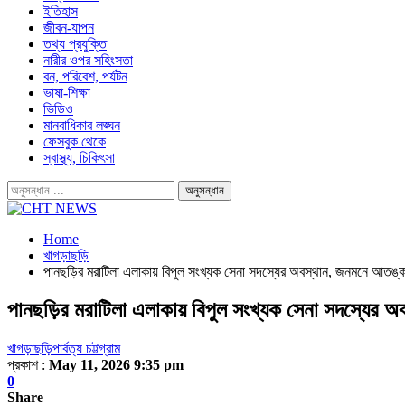
ইতিহাস
জীবন-যাপন
তথ্য প্রযুক্তি
নারীর ওপর সহিংসতা
বন, পরিবেশ, পর্যটন
ভাষা-শিক্ষা
ভিডিও
মানবাধিকার লঙ্ঘন
ফেসবুক থেকে
স্বাস্থ্য, চিকিৎসা
Home
খাগড়াছড়ি
পানছড়ির মরাটিলা এলাকায় বিপুল সংখ্যক সেনা সদস্যের অবস্থান, জনমনে আতঙ্
পানছড়ির মরাটিলা এলাকায় বিপুল সংখ্যক সেনা সদস্যের
খাগড়াছড়ি
পার্বত্য চট্টগ্রাম
প্রকাশ :
May 11, 2026 9:35 pm
0
Share