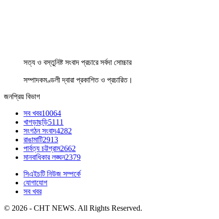
সত্য ও বস্তুনিষ্ট সংবাদ প্রচারে সর্বদা সোচ্চার
সম্পাদকমণ্ডলী দ্বারা প্রকাশিত ও প্রচারিত।
জনপ্রিয় বিভাগ
সব খবর
10064
খাগড়াছড়ি
5111
সংগঠন সংবাদ
4282
রাঙামাটি
2913
পার্বত্য চট্টগ্রাম
2662
মানবাধিকার লঙ্ঘন
2379
সিএইচটি নিউজ সম্পর্কে
যোগাযোগ
সব খবর
© 2026 - CHT NEWS. All Rights Reserved.