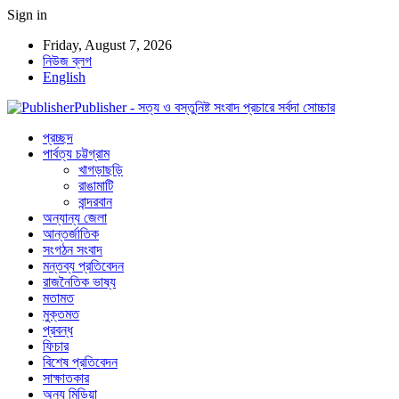
Sign in
Friday, August 7, 2026
নিউজ ব্লগ
English
Publisher - সত্য ও বস্তুনিষ্ট সংবাদ প্রচারে সর্বদা সোচ্চার
প্রচ্ছদ
পার্বত্য চট্টগ্রাম
খাগড়াছড়ি
রাঙামাটি
বান্দরবান
অন্যান্য জেলা
আন্তর্জাতিক
সংগঠন সংবাদ
মন্তব্য প্রতিবেদন
রাজনৈতিক ভাষ্য
মতামত
মুক্তমত
প্রবন্ধ
ফিচার
বিশেষ প্রতিবেদন
সাক্ষাতকার
অন্য মিডিয়া