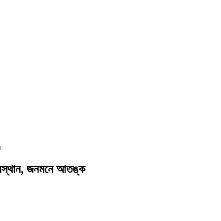
ক
 অবস্থান, জনমনে আতঙ্ক