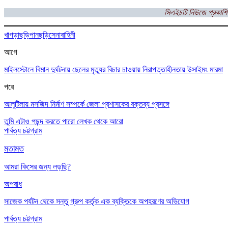
সিএইচটি নিউজে প্রকাশি
খাগড়াছড়ি
পানছড়ি
সেনাবাহিনী
আগে
মাইলস্টোনে বিমান দুর্ঘটনায় ছেলের মৃত্যুর বিচার চাওয়ায় নিরাপত্তাহীনতায় উসাইমং মারমা
পরে
আলুটিলায় মসজিদ নির্মাণ সম্পর্কে জেলা প্রশাসকের বক্তব্য প্রসঙ্গে
তুমি এটাও পছন্দ করতে পারো
লেখক থেকে আরো
পার্বত্য চট্টগ্রাম
মতামত
আমরা কিসের জন্য লড়ছি?
অপরাধ
সাজেক পর্যটন থেকে সন্তু গ্রুপ কর্তৃক এক ব্যক্তিকে অপহরণের অভিযোগ
পার্বত্য চট্টগ্রাম