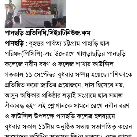
পানছড়ি প্রতিনিধি,সিইচটিনিউজ.কম
পানছড়ি :
বৃহত্তর পার্বত্য চট্টগ্রাম পাহাড়ি ছাত্র
পরিষদ(পিসিপি)-এর উদ্যোগে খাগড়াছড়ির পানছড়ি
কলেজে নবীন বরণ ও কলেজ শাখার কাউন্সিল
গতকাল ১১ সেপ্টেম্বর বুধবার সম্পন্ন হয়েছে।
“শিক্ষাকে
প্রতিষ্ঠিত করো জাতির প্রয়োজনে, দাস হিসেবে নয়,
আসুন অধিকার প্রতিষ্ঠার লড়াই সংগ্রামে ছাত্র সমাজ
ঐক্যবদ্ধ হই” এই শ্লোগানকে সামনে রেখে নবীন বরণ
ও কাউন্সিল উপলক্ষে পানছড়ি কলেজ হলরম্নমে
বুধবার সকাল ১১টায় অনুষ্ঠিত সভায় সভাপতিত্ব করেন