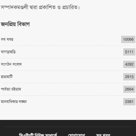
সম্পাদকমণ্ডলী দ্বারা প্রকাশিত ও প্রচারিত।
জনপ্রিয় বিভাগ
সব খবর
10066
খাগড়াছড়ি
5111
সংগঠন সংবাদ
4282
রাঙামাটি
2915
পার্বত্য চট্টগ্রাম
2664
মানবাধিকার লঙ্ঘন
2381
সিএইচটি নিউজ সম্পর্কে
যোগাযোগ
সব খবর