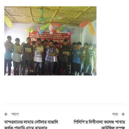
আগে
পরে
বান্দরবানের লামায় সেটলার বাঙালি
পিসিপি’র দিঘীনালা কলেজ শাখার
কর্তৃক পাহাড়ি গ্রামে হামলার
কাউন্সিল সম্পন্ন