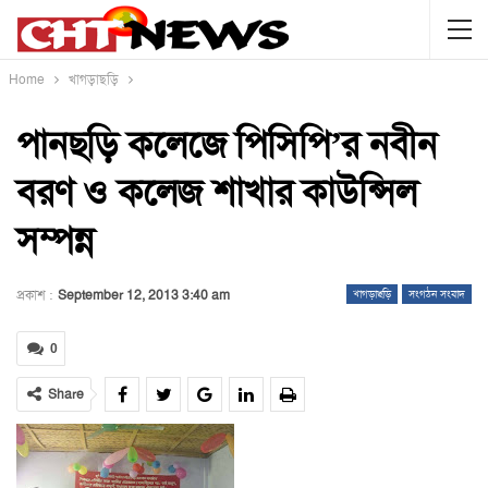
Home
খাগড়াছড়ি
পানছড়ি কলেজে পিসিপি’র নবীন
বরণ ও কলেজ শাখার কাউন্সিল
সম্পন্ন
প্রকাশ :
September 12, 2013 3:40 am
খাগড়াছড়ি
সংগঠন সংবাদ
0
Share