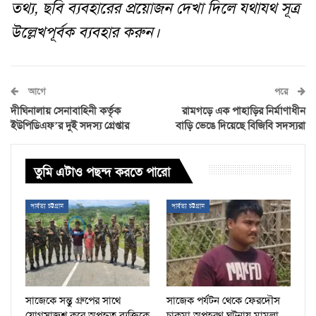
তথ্য, ছবি ব্যবহারের প্রয়োজন দেখা দিলে যথাযথ সূত্র
উল্লেখপূর্বক ব্যবহার করুন।
আগে
পরে
দীঘিনালায় সেনাবাহিনী কর্তৃক
রামগড়ে এক পাহাড়ির নির্মাণাধীন
ইউপিডিএফ’র দুই সদস্য গ্রেপ্তার
বাড়ি ভেঙে দিয়েছে বিজিবি সদস্যরা
তুমি এটাও পছন্দ করতে পারো
পার্বত্য চট্টগ্রাম
পার্বত্য চট্টগ্রাম
সাজেকে সন্তু গ্রুপের সাথে
সাজেক পর্যটন থেকে ফেরদৌস
যোগসাজশ করে অপহৃত ব্যক্তিকে
চাকমা অপহরণ ঘটনায় মামলা