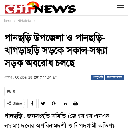
Home
খাগড়াছড়ি
পানছড়ি ‍উপজেলা ও পানছড়ি-
খাগড়াছড়ি সড়কে সকাল-সন্ধ্যা
সড়ক অবরোধ চলছে
প্রকাশ :
October 23, 2017 11:01 am
খাগড়াছড়ি
সংগঠন সংবাদ
0
Share
পানছড়ি :
জনসংহতি সমিতি (জেএসএস এমএন
লারমা) দলের অপরিনামদশী ও বিপদগামী কতিপয়