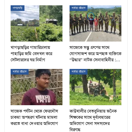
খাগড়াছড়ি
পার্বত্য চট্টগ্রাম
খাগড়াছড়ির গামারিঢালায়
সাজেকে সন্তু গ্রুপের সাথে
পাহাড়ির জমি বেদখল করে
যোগসাজশ করে অপহৃত ব্যক্তিকে
সেটলারদের ঘর নির্মাণ
“উদ্ধার” নাটক সেনাবাহিনীর :…
পার্বত্য চট্টগ্রাম
পার্বত্য চট্টগ্রাম
সাজেক পর্যটন থেকে ফেরদৌস
কাউখালীর বেতবুনিয়ায় জনৈক
চাকমা অপহরণ ঘটনায় মামলা
শিক্ষকের সাথে দুর্ব্যবহারের
করতে বাধা দেওয়ার অভিযোগ
অভিযোগ সেনা সদস্যদের
বিরুদ্ধে