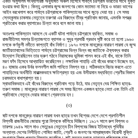
একটি অমুসলিম সংখ্যাগরিষ্ঠ অধ্যুষিত অঞ্চল হিসেবে পার্বত্য চট্টগ্রাম ভারতের সাথে যুক্ত
হওয়ার কথা ছিল। কিন্তু এলাকার জুম্ম জনগণের কোন মতামত না নিয়ে ও ভারত ভাগের
আইন বরখেলাপ করে পার্বত্য চট্টগ্রামকে পাকিস্তানের সাথে জুড়ে দেয়া হয়। সে সময়
স্নেহকুমার চাকমার নেতৃত্বে তরুণরা এর বিরুদ্ধে তীব্র প্রতিবাদ জানায়, এমনকি সশন্ত্র
প্রতিরোধ করার ব্যাপারেও চিন্তা করে বলে জানা যায়।
অতঃপর পাকিস্তান আমলে যে একটি ঘটনা পার্বত্য চট্টগ্রামে ব্যক্তি, সমাজ ও
রাজনীতিসহ সমগ্র চিন্তাজগতে ব্যাপক ও সুদূর প্রসারী প্রভাব সৃষ্টি করে তা হলো ১৯৬০
দশকে কর্ণফুলী নদীতে কাপ্তা্ই বাঁধ নির্মাণ। ১৯৭০ দশকে মানবেন্দ্র নারায়ণ লারমা যে জুম্ম
জাতীয়তাবাদের ভিত্তিতে পার্বত্য চট্টগ্রামের ভিন্ন ভিন্ন বহু জাতিকে ঐক্যবদ্ধ করার
উদ্যোগ নিয়েছিলেন তার ভ্রুণ গঠনে নিয়ামকের ভূমিকা পালন করে এই বাঁধ, যাকে তিনি
মরণ ফাঁদ হিসেবে আখ্যায়িত করেছিলেন। লক্ষাধিক পাহাড়ি এই বাঁধের কারণে উচ্ছেদ হন,
৪০ হাজার একর উর্বর ফলনশীল জমি পানিতে নিমগ্ন হয়। সঠিকভাবে বিচার করলে এতে
পাহাড়িদের অর্থনীতি মারাত্মকভাবে ক্ষতিগ্রস্ত হয় এবং উদীয়মান মধ্যবিত্ত শ্রেণীর বিকাশ
চরমভাবে বাধাপ্রাপ্ত হয়।
স্বাভাবিকভাবে এই বাঁধের বিরুদ্ধে প্রতিবাদ গড়ে উঠে, যার নেতৃত্ব দেয় শিক্ষিত ছাত্র-
তরুণ সমাজ। মানবেন্দ্র নারায়ণ লারমা সে সময় ছিলেন একজন ছাত্র নেতা এবং তিনি এই
প্রতিবাদে নেতৃত্ব দেয়ার কারণে গ্রেফতার হন।
(৩)
ষাট দশকে মানবেন্দ্র নারায়ণ লারমা যখন ছাত্র তখন বিশ্বের দেশে দেশে প্রগতিশীল
বিপ্লবী রাজনীতির জোয়ার পুরো বিশ্বকে কাঁপিয়ে দিচ্ছিল। ১৯১৭ সালে রুশ বিপ্লব ও
তারপর ১৯৪৯ সালে মাও সেতুঙের নেতৃত্বে চীন বিপ্লবের বিজয় ইতিমধ্যে পৃথিবীর
অন্যান্য দেশের নিপীড়িত শোষিত জাতি, শ্রেণী ও জনগণের সাম্রাজ্যবাদ বিরোধী মুক্তি
সংগ্রামে বিপুল প্রভাব বিস্তার করেছিল। ষাট-সত্তর দশকে ভারতের পশ্চিমবঙ্গে চারু