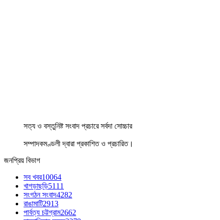
সত্য ও বস্তুনিষ্ট সংবাদ প্রচারে সর্বদা সোচ্চার
সম্পাদকমণ্ডলী দ্বারা প্রকাশিত ও প্রচারিত।
জনপ্রিয় বিভাগ
সব খবর
10064
খাগড়াছড়ি
5111
সংগঠন সংবাদ
4282
রাঙামাটি
2913
পার্বত্য চট্টগ্রাম
2662