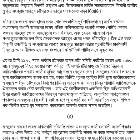
মজুমদারের নেতৃত্বে বিপ্লবী উত্থান এবং ভিয়েতনামে মার্কিন সাম্রাজ্যেবাদ বিরোধী জাতীয়
মুক্তি সংগ্রাম পার্বত্য চট্টগ্রামের ছাত্র সমাজকেও নাড়া দিয়েছিল।
ষাট দশকে লারমা যখন ছাত্র তখন খোদ তৎকালীন পূর্ব পাকিস্তানে (অর্থাৎ বর্তমান
বাংলাদেশ) বাঙালি জনগণের মধ্যে পশ্চিম পাকিস্তানের পাঞ্জাবী শাসক গোষ্ঠীর শোষণ-
বঞ্চনার বিরুদ্ধে ক্ষোভ অষন্তোষ দানা বাঁধছিল, এবং ১৯৬৯ সালে তা এক
গণঅভ্যুত্থানের রুপ নিয়ে স্বৈরশাসক আইয়ুব খানের পতন ঘটিয়েছিল। ঠিক এই রকম
বিপ্লবী রাজনীতি ও সংগ্রামের আবহে মানবেন্দ্র নারায়ণ লারমা প্রগতিশীল মার্কসবাদী
চিন্তাচেতনায় দীক্ষিত হন এবং বাংলাদেশ কমিউনিস্ট পার্টির সাথে যুক্ত হন।
এরপর তিনি ১৯৭২ সালে পার্বত্য চট্টগ্রাম জনসংহতি সমিতি প্রতিষ্ঠা করেন এবং ১৯৮৩
সালে গৃহযুদ্ধে নিহত হওয়ার আগ পর্যন্ত এই সংগঠনটির মাধ্যমে নিয়মতান্ত্রিক ও
অনিয়তান্ত্রিক পন্থায় জাতীয় মুক্তি আন্দোলনে নেতৃত্ব দেন। মানবেন্দ্র নারায়ণ লারমাকে
জুম্ম জাতীয়তাবাদের জনক বলা হয়, কারণ তিনিই প্রথম ব্যক্তি যিনি জুম্ম জাতীয়তাবাদের
মাধ্যমে পার্বত্য চট্টগ্রামে বিকাশের বিভিন্ন স্তরে থাকা ভিন্ন ভিন্ন পাহাড়ি জাতিগুলোকে
ঐক্যবদ্ধ করার চেষ্টা করেছিলেন। তার এই জাতীয়তাবাদ একদিকে ছিল অধিপত্যবাদী
উগ্র বাঙালী জাতীয়তাবাদের বিরুদ্ধে আত্মরক্ষামূলক হাতিয়ার, অন্যদিকে পার্বত্যাঞ্চলে
পশ্চাদপদ সামন্তবাদ বিরোধী। এই কারণে জু্ম্ম জাতীয়তাবাদী আদর্শ সে সময়ে শিক্ষিত
প্রগতিশীল ছাত্র যুব সমাজকে প্রবলভবে আকর্ষণ করতে সক্ষম হয়েছিল।
(৪)
মানবেন্দ্র নারায়ণ লারমা মার্কসবাদী দৃষ্টিভঙ্গি লালন এবং জুম্ম জাতীয়তাবাদী আদর্শ প্রচার
করলেও এসব বিষয়ে এবং পার্বত্য চট্টগ্রামের রাজনীতি সমাজ সংগ্রাম সম্পর্কে তার তেমন
কোন রচনা পাওয়া যায় না। গণ পরিষদের সদস্য হিসেবে সংসদে তিনি যে বক্তব্য দেন