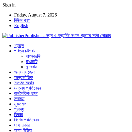
Sign in
Friday, August 7, 2026
নিউজ ব্লগ
English
Publisher - সত্য ও বস্তুনিষ্ট সংবাদ প্রচারে সর্বদা সোচ্চার
প্রচ্ছদ
পার্বত্য চট্টগ্রাম
খাগড়াছড়ি
রাঙামাটি
বান্দরবান
অন্যান্য জেলা
আন্তর্জাতিক
সংগঠন সংবাদ
মন্তব্য প্রতিবেদন
রাজনৈতিক ভাষ্য
মতামত
মুক্তমত
প্রবন্ধ
ফিচার
বিশেষ প্রতিবেদন
সাক্ষাতকার
অন্য মিডিয়া