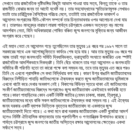
সেখানে তার রাজনৈতিক দৃষ্টিভঙ্গির কিছুটা আভাস পাওয়া যায় সত্য, কিন্তু তাকে ও তার
রাজনীতি বোঝার জন্য তা আদৌ যথেষ্ট নয়। তার সহযোদ্ধাদের স্মৃতিচারণমূলক লেখায়ও
যতটা তার চারিত্র্যিক বৈশিষ্ট্যের পরিচয় মেলে, ততটাই তার রাজনৈতিক ভাবাদর্শ ও
আন্দোলন সংগ্রামের নীতি-কৌশল সম্পর্কে তার চিন্তাভাবনার ওপর আলোচনা দেখা যায়
না। তারপরও মানবেন্দ্র নারায়ণ লারমা পার্বত্য চট্টগ্রামে একজন অত্যন্ত বড় মাপের
আদর্শবান নেতা, ‍যিনি অধিকারহারা শোষিত বঞ্চিত জুম্ম জনগণের মুক্তির জন্য আজীবন
সংগ্রাম করে গেছেন।
এই মহান নেতা যে আন্দোলন গড়ে তুলেছিলেন তার মৃত্যুর ১৪ বছর পর ১৯৯৭ সালে তা
সরকারের সাথে এক আপোষচুক্তিতে কার্যতঃ শেষ হয়ে যায়। আর তার মৃত্যুর ৩৬ বছর পর
আজ তারই গড়া জনসংহতি সমিতি দ্বিধাবিভক্ত, ভ্রাতৃঘাতি সংঘাতে জর্জরিত এবং স্পষ্টই
রাজনৈতিক আদর্শিকভাবে দিকভ্রষ্ট। তিনি বেঁচে থাকলে তার গড়া আন্দোলন ও জনসংহতি
সমিতির কী পরিণতি হতো তা কারো পক্ষে বলা সম্ভব নয়, তবে তার মৃত্যুর এত বছর পরও
তিনি যে এখনো প্রাসঙ্গিক সে কথা নির্দ্ধিধায় বলা যায়। কারণ উগ্র বাঙালি জাতীয়তাবদের
বিরুদ্ধে নিপীড়িত পাহাড়ি জাতিগুলোকে ঐক্যবদ্ধ করতে জুম্ম জাতীয়তাবাদের ভূমিকাকে
এখনো খাটো করে দেখার অবকাশ নেই। বিকাশের বিভিন্ন স্তরে থাকা এই জাতিগুলোর
সংকীর্ণ জাতীয়তাবাদের বিরুদ্ধে সংগ্রামেও জুম্ম জাতীয়তাবাদ একইভাবে কার্যকরী হতে
পারে।কারণ পাহাড়িদের কোন একটি নির্দিষ্ট জাতির (যেমন চাকমা, মারমা, ত্রিপুরা,)
জাতীয়তাবাদের মধ্যে বাকি সকল জাতিগুলোকে ঐক্যবদ্ধ করা সম্ভব নয়। এই ঐক্যের
জন্য দরকার একটি ব্যাপক ভিত্তিক বৃহত্তর জাতীয়তাবাদ যা একমাত্র জুম্ম
জাতীয়তাবাদই দিতে পারে। এ কথা মনে রাখা দরকার জাতীয়তাবাদ একটি বুর্জোয়া আদর্শ
হলেও নির্দিষ্ট ঐতিহাসিক বাস্তবতায় তার প্রগতিশীল ও গণতান্ত্রিক উপাদানও রয়েছে।
পার্বত্য চট্টগ্রামে জুম্ম জনগণের জাতীয় অস্তিত্ব রক্ষার আন্দোলনের ক্ষেত্রেও একথা
সর্বাংশে সত্য।