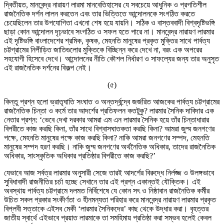
দ্বিতীয়ত, মানবেন্দ্র নারায়ণ লারমা মানবেতিহাসের যে সবচেয়ে আধুনিক ও প্রগতিশীল
রাজনৈতিক দর্শন লালন করতেন এবং তার ভিত্তিতে আন্দোলনকে সংগঠিত করতে
চেয়েছিলেন তার উপযোগিতা এখনো শেষ হয়ে যায়নি। সঠিক ও বাস্তববাদী বিশ্বদৃষ্টিভঙ্গি
ছাড়া কোন আন্দোলন দৃঢ়ভাবে সংগঠিত ও সফল হতে পারে না। মানবেন্দ্র নারায়ণ লারমার
এই দৃষ্টিভঙ্গি বাংলাদেশের শ্রমিক, কৃষক, মেহনতি মানুষের প্রকৃত মুক্তির সাথে পার্বত্য
চট্টগ্রামের নিপীড়িত জাতিগুলোর মুক্তিকে বিচ্ছিন্ন করে দেখে না, বরং এক অপরের
সহযোগী হিসেবে দেখে। আন্দোলনের নীতি কৌশল নির্ধারণ ও সাফল্যের জন্য তার অনুসৃত
এই রাজনৈতিক দর্শনের বিকল্প নেই।
(৫)
কিন্তু প্রশ্ন হলো ভ্রাতৃঘাতি সংঘাত ও অন্তর্দ্বন্দ্বে জর্জরিত আজকের পার্বত্য চট্টগ্রামের
রাজনৈতিক চিন্তা ও কর্মে তার আদর্শের প্রতিফলন কতটুকু? লারমার সৈনিক দাবিদার এক
নেতার প্রশ্ন: ‘ভেবে দেখা দরকার আমরা এম এন লারমার সৈনিক হয়ে তাঁর চিন্তাধারার
বিপরীতে কাজ করছি কিনা, তাঁর সাথে বিশ্বাসঘাতকতা করছি কিনা? আমরা জুম্ম জনগণের
পক্ষে, মেহনতি মানুষের পক্ষে কাজ করছি কিনা? নাকি আমরা জনগণের সম্পদ, মেহনতি
মানুষের সম্পদ হরণ করছি। নাকি জুম্ম জনগণের অর্থনৈতিক অধিকার, তাদের রাজনৈতিক
অধিকার, সাংস্কৃতিক অধিকার প্রতিষ্ঠার বিপরীতে কাজ করছি?’
যেভাবে আজ সর্বত্র লারমার অনুসারী সেজে তারই আদর্শের বিরুদ্ধে নির্লজ্জ ও উলঙ্গভাবে
সুবিধাবাদী রাজনীতির চর্চা হচ্ছে সেখানে তার এই প্রশ্ন একান্তই যৌক্তিক। এই
অবস্থায় পার্বত্য চট্টগ্রামে দলমত নির্বিশেষে যে কোন সৎ ও নিষ্ঠাবান রাজনৈতিক কর্মীর
উচিত সকল প্রকার সংকীর্ণতা ও হীনমন্যতা পরিহার করে মানবেন্দ্র নারায়ণ লারমার প্রকৃত
বিপ্লবী সত্তাকে এইসব মেকী ‘লারমার সৈনিকদের’ কাছ থেকে উদ্ধার করা। বৃহত্তর
জাতীয় স্বার্থে এইভাবে প্রয়াত লারমাকে তা সমহিমায় প্রতিষ্ঠা করা সম্ভব হলেই কেবল