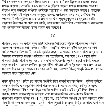
দীর্ঘ ছয় দশক ধরে সংগ্রাম চালিয়ে আসছে – কখনো নিয়মতান্ত্রিকভাবে আবার কখনো
সশস্ত্র পন্থায়। এমনকি ১৯৯৭ সালে এক চুক্তির মাধ্যমে সশন্ত্র সংগ্রামের অবসান
ঘটলেও জুম্ম জনগণের অধিকার প্রতিষ্ঠার আন্দোলন এখনো অব্যাহত রয়েছে। মানবেন্দ্র
নারায়ণ লারমা এই আন্দোলনের অগ্রদূত হলেও, দুঃখজনক হলেও সত্য, ঐতিহাসিক
প্রেক্ষাপটে তাঁর ভূমিকা ও অবদান এখনো যথার্থ ও পুঙ্খানুপুঙ্খভাবে মূল্যায়ন হয়নি।
বক্ষ্যমান নিবন্ধেও সে চেষ্টা করা হয়নি, তবে বর্তমান রাজনৈতিক প্রেক্ষাপটে ও বাস্তবতায়
তার প্রাসঙ্গিকতা বিচারের ক্ষুদ্র প্রয়াস করা হয়েছে।
(২)
প্রথমে ১৯৬০-৭০ দশকে জুম্ম জাতীয়তাবাদের ভিত্তিতে সূচিত আন্দোলনের পটভূমি
সংক্ষেপে আলোচনা করা দরকার। অষ্টাদশ শতাব্দীর শেষভাগে বৃটিশ আগ্রাসনের আগ
পর্যন্ত পার্বত্য চট্টগ্রাম ছিল একটি স্বাধীন রাজ্য। এ অঞ্চলের জনগণ বৃটিশ আগ্রাসনের
বিরুদ্ধে সফলভাবে সশস্ত্র প্রতিরোধ গড়ে তুলেছিলেন, যার ফলে ১৭৮৭ সালে বৃটিশ
শাসকরা রাজার সাথে সন্ধি করতে ও পাহাড়ি জাতিগুলোর স্বকীয় সত্তা স্বীকার করতে
বাধ্য হয়েছিল। তবে পরবর্তীতে ধূরন্ধর বৃটিশ বেনিয়ারা এই সন্ধি লঙ্ঘন করে এবং ১৮৬০
সালে পার্বত্য চট্টগ্রাম অঞ্চলকে (তখন কার্পাস মহল নামে পরিচিত) আনুষ্ঠানিকভাবে বাংলা-
ভারতের সাথে যুক্ত করে নেয়।
প্রাক-বৃটিশ যুগে পার্বত্য চট্টগ্রামের অর্থনীতি ছিল সম্পূর্ণ জুম চাষ নির্ভর। বৃটিশরা কৃষিতে
হালচাষ পদ্ধতি ও আনুষ্ঠানিক শিক্ষা প্রচলন করে। এর ফলে পার্বত্য চট্টগ্রামে দ্রুত
আধুনিক শিক্ষায় শিক্ষিত মধ্যবিত্ত শ্রেণীর আবির্ভাব ঘটে। এই শ্রেণী বিদ্যা শিক্ষার
প্রসার, সমাজ সংস্কারমূলক কার্যক্রম এবং সামন্ততান্ত্রিক ধ্যান-ধারণার বিরুদ্ধে
প্রচারণায় ব্যাপক ভূমিকা রাখে। শুধু তাই নয়, এই শিক্ষিত তরুণরা সে সময় ভারতের বৃটিশ
বিরোধী আন্দোলনের অংশ নেয়। ১৯৪৭ সালে দ্বিজাতি তত্ত্বের ভিত্তিতে ভারত ভাগ হলে