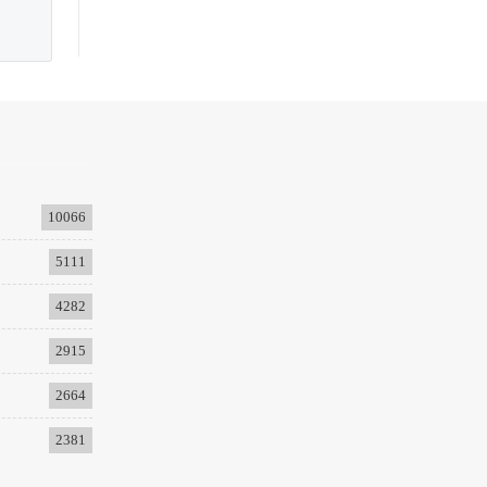
10066
5111
4282
2915
2664
2381