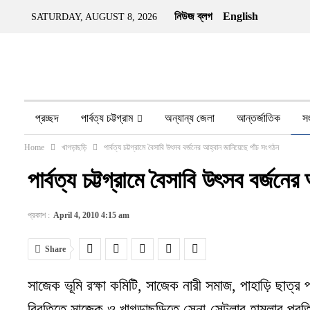
নিউজ ব্লগ
English
SATURDAY, AUGUST 8, 2026
প্রচ্ছদ
পার্বত্য চট্টগ্রাম
অন্যান্য জেলা
আন্তর্জাতিক
স
Home
খাগড়াছড়ি
পার্বত্য চট্টগ্রামে বৈসাবি উৎসব বর্জনের আহ্বান জানিয়েছে পাঁচ সংগঠন
অন্য মিডিয়া
ইতিহাস
জীবন-যাপন
তথ্য প্রযুক্তি
নারীর ও
পার্বত্য চট্টগ্রামে বৈসাবি উৎসব বর্জন
প্রকাশ :
April 4, 2010 4:15 am
Share
সাজেক ভূমি রক্ষা কমিটি, সাজেক নারী সমাজ, পাহাড়ি ছাত্র
বিবৃতিতে সাজেক ও খাগড়াছড়িতে সেনা-সেটলার হামলার প্রতিবা