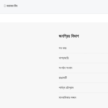
মতামত দিন
জনপ্রিয় বিভাগ
সব খবর
খাগড়াছড়ি
সংগঠন সংবাদ
রাঙামাটি
পার্বত্য চট্টগ্রাম
মানবাধিকার লঙ্ঘন