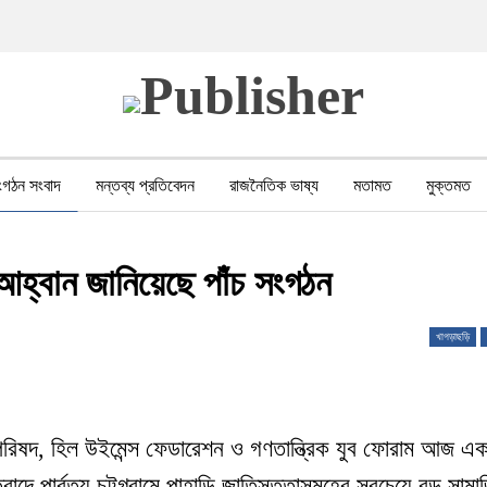
ংগঠন সংবাদ
মন্তব্য প্রতিবেদন
রাজনৈতিক ভাষ্য
মতামত
মুক্তমত
পর সহিংসতা
বন, পরিবেশ, পর্যটন
ভাষা-শিক্ষা
ভিডিও
মানবাধিকার লঙ্ঘন
ের আহ্বান জানিয়েছে পাঁচ সংগঠন
খাগড়াছড়ি
 পরিষদ, হিল উইমেন্স ফেডারেশন ও গণতান্ত্রিক যুব ফোরাম আজ এক
দে পার্বত্য চট্টগ্রামে পাহাড়ি জাতিসত্তাসমূহের সবচেয়ে বড় সামা