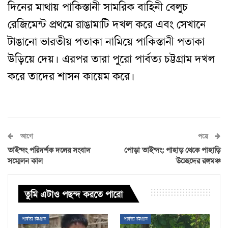
দিনের মাথায় পাকিস্তানী সামরিক বাহিনী বেলুচ
রেজিমেন্ট প্রথমে রাঙামাটি দখল করে এবং সেখানে
টাঙানো ভারতীয় পতাকা নামিয়ে পাকিস্তানী পতাকা
উড়িয়ে দেয়। এরপর তারা পুরো পার্বত্য চট্টগ্রাম দখল
করে তাদের শাসন কায়েম করে।
আগে
পরে
তাইন্দং পরিদর্শক দলের সংবাদ
পোড়া তাইন্দং: পাহাড় থেকে পাহাড়ি
সম্মেলন কাল
উচ্ছেদের রঙ্গমঞ্চ
তুমি এটাও পছন্দ করতে পারো
পার্বত্য চট্টগ্রাম
পার্বত্য চট্টগ্রাম