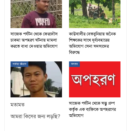
সাজেক পর্যটন থেকে ফেরদৌস
কাউখালীর বেতবুনিয়ায় জনৈক
চাকমা অপহরণ ঘটনায় মামলা
শিক্ষকের সাথে দুর্ব্যবহারের
করতে বাধা দেওয়ার অভিযোগ
অভিযোগ সেনা সদস্যদের
বিরুদ্ধে
পার্বত্য চট্টগ্রাম
অপরাধ
সাজেক পর্যটন থেকে সন্তু গ্রুপ
মতামত
কর্তৃক এক ব্যক্তিকে অপহরণের
অভিযোগ
আমরা কিসের জন্য লড়ছি?