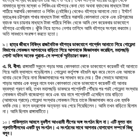
বইপত্র সংগ্রহ করেছিলাম তার আগে ও পরে। তখন সংশ্লিষ্ট বইয়ের এজেন্ট থেকে
নামমাত্র মূল্যে মস্কো ও পিকিংএর বইপত্র কেনা যেত অথবা ব্যাংকের মাধ্যমে টাকা
পাঠিয়ে সরাসরি কোলকাতা ও পিকিং (বেইজিং) থেকেও বইপত্র আনানো যেত। ইস্টার্ণ
ব্যাঙ্কের চট্টগ্রাম শাখার মাধ্যমে টাকা পাঠিয়ে সরাসরি কোলকাতা থেকে এবং চট্টগ্রামের
ব্যাংক অব চায়নার মাধ্যমে টাকা পাঠিয়ে পিকিং থেকে আমি বেশ কয়েকবার ডাকযোগে
বইপত্র এনেছিলাম। ঝুঁকি নিয়ে হলেও নেশার তাগিদে আমি বইপত্র সংগ্রহ করতাম।
অতি সাবধানে সংরক্ষণ করতে হতো।
৯।
ছাত্র জীবনে নিষিদ্ধ রাজনৈতিক বইপত্র ডাকযোগে পার্শ্বেল আনাতে গিয়ে গোয়েন্দা
বিভাগের লোকজন আপনাদের বাড়িতে গিয়ে আপনাকে জিজ্ঞাসবাদ করেছিল, মহালছড়ি
পোস্ট অফিস অনেক পুরানা–সে সম্পর্কে স্মৃতিচারণ করুন।
এ. বি. খীসা:
রাঙ্গামাটি স্কুলে পড়ার সময় কোলকাতা থেকে ডাকযোগে কয়েকটি বই আনাতে
গিয়ে আমি ফ্যাসাদে পড়েছিলাম। গোয়েন্দা কর্তৃপক্ষ বইগুলি জব্দ করে ফেলে এবং আমাকে
থানায় ডেকে নিয়ে নানা জিজ্ঞাসাবাদের পর সাবধান করে দেয়। ঠিক সেভাবে আমাদের
পাড়ার আমার এক বন্ধুর নামে যখন কোলকাতা থেকে ডাকযোগে কয়েকটি বই আনার
ব্যবস্থা গ্রহণ করি, তখন মহালছড়ি ডাকঘরে পার্শ্বেলটি পৌঁছার পর পরই গোয়েন্দা সংস্থার
লোকজন বইগুলি বাজেয়াপ্ত করে এবং যার নামে পার্শ্বেলটি এসেছিল তার বাড়িতে
(আমাদের গ্রামে) গোয়েন্দা সংস্থার লোকজন গিয়ে তাকে জিজ্ঞাসাবাদ করে এবং হুমকি
ধমকি দেয়। ফলে ভদ্রলোক অত্যন্ত ভয় পেয়ে গিয়েছিলেন। আমি তখন বাড়িতে ছিলাম
না। আমি ছিলাম রাঙ্গামাটিতে।
১০।
পাকিস্তান আমলে যুবলীগ আওয়ামী লীগের অঙ্গ সংগঠন ছিল না। এটি মূলত বাম
প্রগতিশীলদের একটি যুব সংগঠন। এ সংগঠনের সাথে আপনার যোগাযোগ সম্পর্কে কিছু
বলুন।