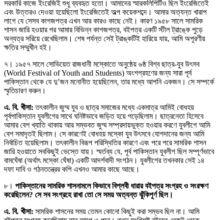
সরকারি কাজে ইংরেজিই শুধু ব্যবহৃত হতো। আমাদের স্মারকলিপিটিও ছিল ইংরেজিতেই
এবং উত্তরও দেওয়া হয়েছিলো ইংরেজিতেই অল্প কয়েকশব্দে। আমার অত্যন্ত খারাপ
লাগে যে সেসব কাগজপত্র এখন আর কারও কাছে নেই। কারণ ১৯৫৮ সালে সামরিক
শাসন জারি হওয়ার পর আমার বিভিন্ন কাগজপত্র, বইপত্র একটি স্টীল ট্রাঙ্কে পুড়ে
অন্যত্র সরিয়ে রেখেছিলাম। শেষ পর্যন্ত সেই ট্রাঙ্কটিই হারিয়ে যায়, আমি অপূরণীয়
ক্ষতির সম্মুখীন হই।
৭। ১৯৫৭ সালে সোভিয়েত রাজধানী মস্কোতে অনুষ্ঠেয় ৬ষ্ঠ বিশ্ব ছাত্র-যুব উৎসব
(World Festival of Youth and Students) অংশগ্রহণের জন্য সারা পূর্ব
পাকিস্তান থেকে যে দু’জন মনোনীত হয়েছিলেন, তার মধ্যে আপনি একজন। সে সম্পর্কে
স্মৃতিচারণ করুন।
এ. বি. খীসা:
তৎকালীন জুম্ম যুব ও ছাত্র সমাজের মধ্যে একমাত্র আমিই বোধহয়
পূর্বপাকিস্তান যুবলীগের সাথে ঘনিষ্টভাবে জড়িত হয়ে পড়েছিলাম। ছাত্রনেতা হিসেবে
আমার বেশ খ্যাতি থাকায় আর সম্ভবত জুম্ম সম্প্রদায়ভুক্ত হওয়ার করণে যুবলীগে আমি
বেশ সমাদৃতই ছিলাম। সে কারণেই বোধহয় মস্কো যুব উৎসবে যোগদানের জন্য আমি
নির্বাচিত হয়েছিলাম। তৎকালীন বিরূপ পরিস্থিতির কারণে এবং পরে পরে সামরিক শাসন
জারি হওয়াতে সবকিছুই ভেস্তে যায়। স্মর্তব্য যে, পূর্ব পাকিস্তান যুবলীগ ছিল সম্পূর্ণভাবে
বামঘেঁষা (অর্থাৎ মস্কো ঘেঁষা) একটি আদর্শবাদী সংগঠন। যুবলীগের তখনকার সেই ১৪
দফা দাবি ও গঠনতন্ত্রের কপি এখনও আমার কাছে আছে।
৮।
পাকিস্তানের সামরিক শাসনামলে কিভাবে বিপ্লবী ধারার বইপত্র সংগ্রহ ও সংরক্ষণ
করেছিলেন? সে সব সংগ্রহে রাখা তো সে সময় অত্যন্ত ঝুঁকিপূর্ণ ছিল।
এ. বি. খীসা:
সামরিক শাসনের সময় তেমন কোনো কিছুই করা সম্ভব ছিল না। আমি