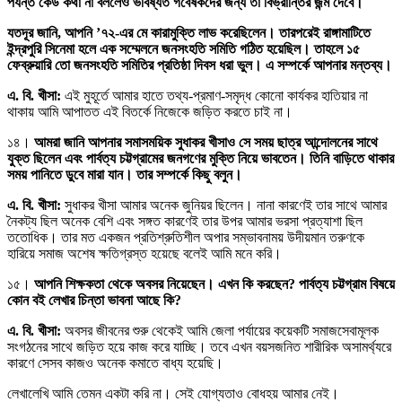
পর্যন্ত কেউ কথা না বললেও ভবিষ্যত গবেষকদের জন্য তা বিভ্রান্তির জন্ম দেবে।
যতদূর জানি, আপনি ’৭২-এর মে কারামুক্তি লাভ করেছিলেন। তারপরেই রাঙ্গামাটিতে
ইন্দ্রপুরি সিনেমা হলে এক সম্মেলনে জনসংহতি সমিতি গঠিত হয়েছিল। তাহলে ১৫
ফেব্রুয়ারি তো জনসংহতি সমিতির প্রতিষ্ঠা দিবস ধরা ভুল। এ সম্পর্কে আপনার মন্তব্য।
এ. বি. খীসা:
এই মুহূর্তে আমার হাতে তথ্য-প্রমাণ-সমৃদ্ধ কোনো কার্যকর হাতিয়ার না
থাকায় আমি আপাতত এই বিতর্কে নিজেকে জড়িত করতে চাই না।
১৪।
আমরা জানি আপনার সমাসময়িক সুধাকর খীসাও সে সময় ছাত্র আন্দোলনের সাথে
যুক্ত ছিলেন এবং পার্বত্য চট্টগ্রামের জনগণের মুক্তি নিয়ে ভাবতেন। তিনি বাড়িতে থাকার
সময় পানিতে ডুবে মারা যান। তার সম্পর্কে কিছু বলুন।
এ. বি. খীসা:
সুধাকর খীসা আমার অনেক জুনিয়র ছিলেন। নানা কারণেই তার সাথে আমার
নৈকট্য ছিল অনেক বেশি এবং সঙ্গত কারণেই তার উপর আমার ভরসা প্রত্যাশা ছিল
ততোধিক। তার মত একজন প্রতিশ্রুতিশীল অপার সম্ভাবনাময় উদীয়মান তরুণকে
হারিয়ে সমাজ অশেষ ক্ষতিগ্রস্ত হয়েছে বলেই আমি মনে করি।
১৫।
আপনি শিক্ষকতা থেকে অবসর নিয়েছেন। এখন কি করছেন? পার্বত্য চট্টগ্রাম বিষয়ে
কোন বই লেখার চিন্তা ভাবনা আছে কি?
এ. বি. খীসা:
অবসর জীবনের শুরু থেকেই আমি জেলা পর্যায়ের কয়েকটি সমাজসেবামূলক
সংগঠনের সাথে জড়িত হয়ে কাজ করে যাচ্ছি। তবে এখন বয়সজনিত শারীরিক অসামর্থ্যরে
কারণে সেসব কাজও অনেক কমাতে বাধ্য হয়েছি।
লেখালেখি আমি তেমন একটা করি না। সেই যোগ্যতাও বোধহয় আমার নেই।