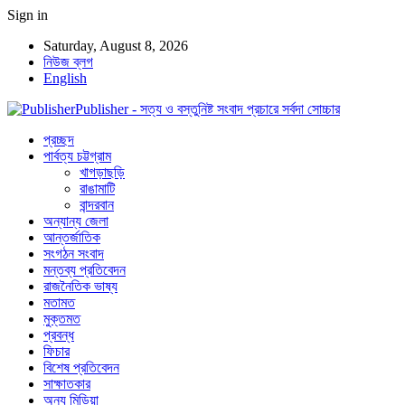
Sign in
Saturday, August 8, 2026
নিউজ ব্লগ
English
Publisher - সত্য ও বস্তুনিষ্ট সংবাদ প্রচারে সর্বদা সোচ্চার
প্রচ্ছদ
পার্বত্য চট্টগ্রাম
খাগড়াছড়ি
রাঙামাটি
বান্দরবান
অন্যান্য জেলা
আন্তর্জাতিক
সংগঠন সংবাদ
মন্তব্য প্রতিবেদন
রাজনৈতিক ভাষ্য
মতামত
মুক্তমত
প্রবন্ধ
ফিচার
বিশেষ প্রতিবেদন
সাক্ষাতকার
অন্য মিডিয়া