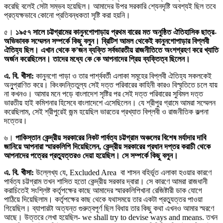
করেছি বলেই সেটা সম্ভব হয়েছিল। আমাদের উপর সরকারি শ্যেনদৃষ্টি অবশ্যই ছিল তবে
প্রত্যক্ষভাবে কোনো প্রতিবন্ধকতা সৃষ্টি করা হয়নি।
৫।
১৯৫৭ সালে চট্টগ্রামের কানুনগোপাড়ায় প্রথম বারের মত অনুষ্ঠিত ঐতিহাসিক ছাত্র-
অভিভাবক সম্মেলন সম্পর্কে কিছু বলুন। ব্রিটিশ আমল থেকেই কানুনগোপাড়ার বিপ্লবী
ঐতিহ্য ছিল। এখান থেকে ক’জন ব্যক্তি সর্বভারতীয় রাজনীতিতে অংশগ্রহণ করে খ্যাতি
অর্জন করেছিলেন। তাদের মধ্যে কে কে আপনাদের প্রিয় ব্যক্তিত্ব ছিলেন।
এ. বি. খীসা:
কানুনগো পাড়া ও তার পার্শ্ববর্তী এলাকা সমূহের বিপ্লবী ঐতিহ্য সকলকেই
অনুুপ্রাণিত করে। কিংবদন্তিতুল্য সেই দত্ত পরিবারের কাহিনী কারও বিস্মৃতিতে চলে যায়
না কখনও। আমার মনে পড়ে বাংলাদেশ সৃষ্টির পর সেই দত্ত পরিবারের সুবিমল দত্ত
ভারতীয় হাই কমিশনার হিসেবে বাংলাদেশে এসেছিলেন। যে শ্রীপুর গ্রামে আমরা সম্মেলন
করেছিলাম, সেই শ্রীপুরেই জন্ম হয়েছিল ভারতের প্রখ্যাত বিপ্লবী ও রাজনীতিক কল্পনা
দত্তের।
৬।
পাকিস্তান কেন্দ্রীয় সরকারের নিকট পার্বত্য চট্টগ্রাম অঞ্চলের বিশেষ মর্যাদার দাবি
জানিয়ে আপনারা স্মারকলিপি দিয়েছিলেন, কেন্দ্রীয় সরকারের প্রধান দপ্তর করাচী থেকে
আপনাদের পত্রের প্রত্যুত্তরও দেয়া হয়েছিল। সে সম্পর্কে কিছু বলুন।
এ. বি. খীসা:
উল্লেখ্য যে, Excluded Area বা শাসন বহির্ভূত এলাকা হওয়ার কারণে
পার্বত্য চট্টগ্রাম তখন শাসিত হতো কেন্দ্রীয় সরকার দ্বারা। সে কারণে আমরা রাজধানী
করাচিতেই সংশ্লিষ্ট কর্তৃপক্ষের কাছে আমাদের স্মারকলিপিখানা রেজিষ্টারী ডাক যোগে
পাঠিয়ে দিয়েছিলাম। কর্তৃপক্ষের কাছ থেকে যথাসময়ে তার একটা প্রত্যুত্তর পাওয়া
গিয়েছিল। ব্যাপারটা অত্যন্ত গুরুত্বপূর্ণ ছিল বিধায় তার কিছু কথা এখনও আমার স্মরণে
আছে। উত্তরে লেখা হয়েছিল- we shall try to devise ways and means. তখন