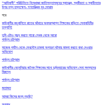
“আদিবাসী” পরিচিতিতে নিষেধাজ্ঞা জাতিসত্তাসমূহের স্বাতন্ত্র্য, স্বকীয়তা ও স্বাধীনতার
উপর নগ্ন হস্তক্ষেপ- গণতান্ত্রিক যুব ফোরাম
পরে
কাউখালীর কচুখালিতে রাতের আঁধারে অবসরপ্রাপ্ত শিক্ষকের বাড়িতে সেনাবাহিনীর
তল্লাশি!
তুমি এটাও পছন্দ করতে পারো
লেখক থেকে আরো
পার্বত্য চট্টগ্রাম
সাজেক পর্যটন থেকে ফেরদৌস চাকমা অপহরণ ঘটনায় মামলা করতে বাধা দেওয়ার
অভিযোগ
পার্বত্য চট্টগ্রাম
কাউখালীর বেতবুনিয়ায় জনৈক শিক্ষকের সাথে দুর্ব্যবহারের অভিযোগ সেনা সদস্যদের
বিরুদ্ধে
পার্বত্য চট্টগ্রাম
মতামত
আমরা কিসের জন্য লড়ছি?
অপরাধ