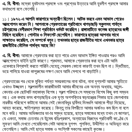
এ. বি. খীসা:
মস্কো যুবউৎসব প্রসঙ্গে ৭নং প্রশ্নের উত্তরে আমি যুবলীগ প্রসঙ্গে আমার
কথাগুলো বলে ফেলেছি।
১১।
১৯৭২-এ আপনি কারাগারে অন্তরীণ ছিলেন। আটক করবে এমন আভাস পেয়েও
আত্মগোপন করেন নি। আপনাকে গ্রেফতারের প্রতিবাদে খাগড়াছড়ি স্কুলসহ পার্বত্য
চট্টগ্রামের বেশীরভাগ শিক্ষা প্রতিষ্ঠান ধর্মঘট করেছিল। রাঙ্গামাটিতে কলেজ ছাত্রদের জঙ্গী
মিছিল হয়েছিল। পোস্টার ও লিফলেট ছেপেছিল। কারাগারে ছাত্ররা আপনার সাথে
সাক্ষাতও করেছিল, সে সম্পর্কে বলুন। তখনকার ছাত্র রাজনীতির সাথে এখনকার ছাত্র
রাজনীতির মৌলিক পার্থক্য আছে কি?
এ. বি. খীসা:
আমাকে গ্রেফতার করা হতে পারে এমন আভাস ইঙ্গিত পাওয়ার পরও আমি
আত্মগোপনে যাইনি দুটো কারণে। প্রথমত, আমাকে গ্রেফতার করা হবে এটা আমি
একেবারে বিশ্বাসই করতে পারিনি যেহেতু সেরকম কোনো কারণই তখন ছিল না। দ্বিতীয়ত,
ভয়ে পালিয়ে যাওয়া কাপুরুষের লক্ষণ ভেবে আমি সেপথে পা বাড়াইনি।
গ্রেফতারের পর থেকে মুক্তি পর্যন্ত সময়কালের নানা ঘটনা, নানা দৃশ্যপট আমার স্মৃতিতে
এখনও উজ্জ্বল। স্বল্পকালীন কারাজীবনটা আমার জীবনের এক অনন্য অধ্যায়, আনন্দ-
বেদনার এক ছোটখাট মহাকাব্য বিশেষ। স্বল্প পরিসরে সে সম্বন্ধে বিশেষ কিছু বলা সম্ভব
নয়। এক কথায় বলব খাগড়াছড়ির এক ঘৃণ্য অপশক্তির ষড়যন্ত্রের শিকার হয়ে জেলখানার
নারকীয় পরিবেশে কাটানো আমার সেই বেদনাবিধুর দুর্বিসহ দিনগুলি আমাকে পীড়া দিয়েছে,
আহত করেছে, ক্ষতিগ্রস্ত করেছে। কিন্তু তার বিপরীতে আমার অর্জনও কম ছিল না বলে
মনে করি। আমার অভিজ্ঞতার ভা-ার সমৃদ্ধ হয়েছে, ছাত্র সমাজের মধ্যে তখন যে জাগরণ,
যে একতা, সমাজ চেতনার যে উন্মেষ বহিঃপ্রকাশ, অন্যায়ের বিরুদ্ধে প্রতিবাদী কণ্ঠের যে
স্ফুরণ আমি দেখতে পেয়েছিলাম সেটা আমাকে যুগপৎ পুলকিত, উদ্দীপিত ও অভিভূত করে
ফেলেছিল। আমি সেই ছাত্র সমাজ ও সংশ্লিষ্ট সকলের কাছেই কৃতজ্ঞ।