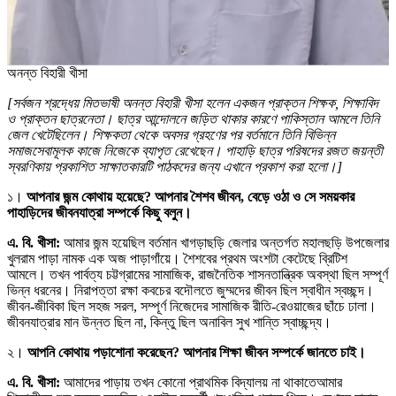
অনন্ত বিহারী খীসা
[সর্বজন শ্রদ্ধেয় মিতভাষী অনন্ত বিহারী খীসা হলেন একজন প্রাক্তন শিক্ষক, শিক্ষাবিদ
ও প্রাক্তন ছাত্রনেতা। ছাত্র আন্দোলনে জড়িত থাকার কারণে পাকিস্তান আমলে তিনি
জেল খেটেছিলেন। শিক্ষকতা থেকে অবসর গ্রহণের পর বর্তমানে তিনি বিভিন্ন
সমাজসেবামূলক কাজে নিজেকে ব্যাপৃত রেখেছেন। পাহাড়ি ছাত্র পরিষদের রজত জয়ন্তী
স্বরণিকায় প্রকাশিত সাক্ষাতকারটি পাঠকদের জন্য এখানে প্রকাশ করা হলো।]
১।
আপনার জন্ম কোথায় হয়েছে? আপনার শৈশব জীবন, বেড়ে ওঠা ও সে সময়কার
পাহাড়িদের জীবনযাত্রা সম্পর্কে কিছু বলুন।
এ. বি. খীসা:
আমার জন্ম হয়েছিল বর্তমান খাগড়াছড়ি জেলার অন্তর্গত মহালছড়ি উপজেলার
খুলরাম পাড়া নামক এক অজ পাড়াগাঁয়ে। শৈশবের প্রথম অংশটা কেটেছে ব্রিটিশ
আমলে। তখন পার্বত্য চট্টগ্রামের সামাজিক, রাজনৈতিক শাসনতান্ত্রিক অবস্থা ছিল সম্পূর্ণ
ভিন্ন ধরনের। নিরাপত্তা রক্ষা কবচের বদৌলতে জুম্মদের জীবন ছিল স্বাধীন স্বচ্ছন্দ।
জীবন-জীবিকা ছিল সহজ সরল, সম্পূর্ণ নিজেদের সামাজিক রীতি-রেওয়াজের ছাঁচে ঢালা।
জীবনযাত্রার মান উন্নত ছিল না, কিন্তু ছিল অনাবিল সুখ শান্তি স্বাচ্ছন্দ্য।
২।
আপনি কোথায় পড়াশোনা করেছেন? আপনার শিক্ষা জীবন সম্পর্কে জানতে চাই।
এ. বি. খীসা:
আমাদের পাড়ায় তখন কোনো প্রাথমিক বিদ্যালয় না থাকাতেআমার