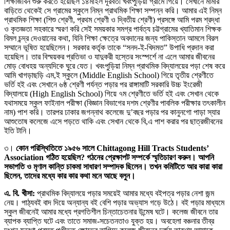
শিক্ষাজীবন শুরু করতে হয়েছিল ১৪মাইল দূরবর্তী খবংপুড়িয়া গ্রামে গিয়ে। সেখানে মামার
বাড়িতে থেকেই সে গ্রামের স্কুলে নিম্ন প্রাথমিক শিক্ষা সম্পন্ন করি। আমার এই নিম্ন
প্রাথমিক শিক্ষা (শিশু শ্রেণী, প্রথম শ্রেণী ও দ্বিতীয় শ্রেণী) প্রসঙ্গে আমি পরম শ্রদ্ধা
ও কৃতজ্ঞতা সহকারে স্মরণ করি সেই সময়কার সমগ্র পার্বত্য চট্টগ্রামের খ্যাতিমান শিক্ষক
বিমল চন্দ্র দেওয়ানের কথা, যিনি শিক্ষা ক্ষেত্রে অবদানের জন্য পাকিস্তান আমলে বিরল
সম্মানে ভূষিত হয়েছিলেন। সরকার কর্তৃক তাকে “সনদ-ই-খিদমত” উপাধি প্রদান করা
হয়েছিল। তার বিস্ময়কর প্রতিভা ও যাদুকরী হস্তের সংস্পর্শে না এলে আমার জীবনের
মোড় বোধহয় অন্যদিকে ঘুরে যেত। খবংপুড়িয়া নিম্ন প্রাথমিক বিদ্যালয়ের পড়া শেষ করে
আমি খাগড়াছড়ি এম,ই স্কুলে (Middle English School) গিয়ে তৃতীয় শ্রেণীতে
ভর্তি হই এবং সেখানে ৬ষ্ঠ শ্রেণী পর্যন্ত পড়ার পর রাঙ্গামাটি সরকারি উচ্চ ইংরেজী
বিদ্যালয়ে (High English School) গিয়ে ৭ম শ্রেণীতে ভর্তি হই এবং সেখান থেকে
যথাসময়ে স্কুল ফাইনাল পরীক্ষা (বিজ্ঞান বিভাগের দশম শ্রেণীর পাবলিক পরীক্ষার তৎকালীন
নাম) পাশ করি। তারপর ঢাকার জগন্নাথ কলেজে দু’বছর পড়ার পর কানুনগো পাড়া স্যার
আশুতোষ কলেজে এসে পড়তে থাকি এবং সেখান থেকে বি,এ পাশ করার পর ছাত্রজীবনের
ইতি টানি।
৩।
কোন পরিস্থিতিতে ১৯৫৬ সালে
Chittagong Hill Tracts Students’
Association
গঠিত হয়েছিল? গঠনের প্রেক্ষাপট সম্পর্কে স্মৃতিচারণ করুন। আপনি
সভাপতি ও মৃণাল কান্তি চাকমা সাধারণ সম্পাদক ছিলেন। তখন কমিটিতে আর কারা কারা
ছিলেন, তাদের মধ্যে কার কার কথা মনে আছে বলুন।
এ. বি. খীসা:
প্রাথমিক বিদ্যালয়ে পড়ার সময়েই আমার মধ্যে বইপত্র পড়ার নেশা জন্ম
নেয়। পাঠ্যবই বাদ দিয়ে অন্যান্য বই বেশি পড়ার অভ্যাস গড়ে উঠে। বই পড়ার মাধ্যমে
স্কুল জীবনেই আমার মধ্যে প্রগতিশীল চিন্তাচেতনার উন্মেষ ঘটে। কলেজ জীবনে তার
ব্যাপক ব্যাপ্তি ঘটে এবং তাতে সমাজ-সচেতনতাও যুক্ত হয়। অবহেলা বঞ্চনার তীব্র