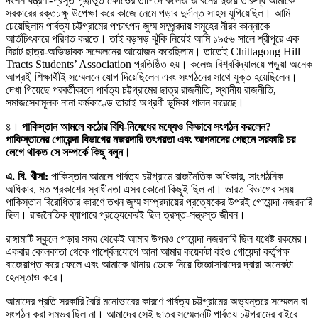
দংশন যন্ত্রণা-প্রসূত পূঞ্জীভূত ক্ষোভের তাগিদে কলেজ জীবনের দুর্জয় তারুণ্য আমাকে
সরকারের রক্তচক্ষু উপেক্ষা করে কাজে নেমে পড়ার দুর্দান্ত সাহস যুগিয়েছিল। আমি
চেয়েছিলাম পার্বত্য চট্টগ্রামের পশ্চাৎপদ জুম্ম সম্প্র্রদায় সমূহের নীরব কান্নাকে
আর্তচিৎকারে পরিণত করতে। তাই বড়সড় ঝুঁকি নিয়েই আমি ১৯৫৬ সালে শ্রীপুরে এক
বিরাট ছাত্র-অভিভাবক সম্মেলনের আয়োজন করেছিলাম। তাতেই Chittagong Hill
Tracts Students’ Association প্রতিষ্ঠিত হয়। কলেজ বিশ্ববিদ্যালয়ে পড়ুয়া অনেক
আগ্রহী শিক্ষার্থীই সম্মেলনে যোগ দিয়েছিলেন এবং সংগঠনের সাথে যুক্ত হয়েছিলেন।
দেখা গিয়েছে পরবর্তীকালে পার্বত্য চট্টগ্রামের ছাত্র রাজনীতি, স্থানীয় রাজনীতি,
সমাজসেবামূলক নানা কর্মকাণ্ডে তারাই অগ্রণী ভূমিকা পালন করেছে।
৪।
পাকিস্তান আমলে কঠোর বিধি-নিষেধের মধ্যেও কিভাবে সংগঠন করলেন?
পাকিস্তানের গোয়েন্দা বিভাগের নজরদারি ত
ৎ
পরতা এবং আপনাদের পেছনে সরকারি চর
লেগে থাকত সে সম্পর্কে কিছু বলুন।
এ. বি. খীসা:
পাকিস্তান আমলে পার্বত্য চট্টগ্রামে রাজনৈতিক অধিকার, সাংগঠনিক
অধিকার, মত প্রকাশের স্বাধীনতা এসব কোনো কিছুই ছিল না। ভারত বিভাগের সময়
পাকিস্তান বিরোধিতার কারণে তখন জুম্ম সম্প্রদায়ের প্রত্যেকের উপরই গোয়েন্দা নজরদারি
ছিল। রাজনৈতিক ব্যাপারে প্রত্যেকেরই ছিল ত্রস্ত-সন্ত্রস্ত জীবন।
রাঙ্গামাটি স্কুলে পড়ার সময় থেকেই আমার উপরও গোয়েন্দা নজরদারি ছিল যথেষ্ট রকমের।
একবার কোলকাতা থেকে পার্শ্বেলযোগে আনা আমার কয়েকটা বইও গোয়েন্দা কর্তৃপক্ষ
বাজেয়াপ্ত করে ফেলে এবং আমাকে থানায় ডেকে নিয়ে জিজ্ঞাসাবাদের দ্বারা অনেকটা
হেনস্তাও করে।
আমাদের প্রতি সরকারি বৈরি মনোভাবের কারণে পার্বত্য চট্টগ্রামের অভ্যন্তরে সম্মেলন বা
সংগঠন করা সম্ভব ছিল না। আমাদের সেই ছাত্র সম্মেলনটি পার্বত্য চট্টগ্রামের বাইরে