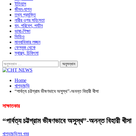
ইতিহাস
জীবন-যাপন
তথ্য প্রযুক্তি
নারীর ওপর সহিংসতা
বন, পরিবেশ, পর্যটন
ভাষা-শিক্ষা
ভিডিও
মানবাধিকার লঙ্ঘন
ফেসবুক থেকে
স্বাস্থ্য, চিকিৎসা
Home
খাগড়াছড়ি
“পার্বত্য চট্টগ্রাম ভীষণভাবে অসুস্থ”-অনন্ত বিহারী খীসা
সাক্ষাতকার
“পার্বত্য চট্টগ্রাম ভীষণভাবে অসুস্থ”-অনন্ত বিহারী খীসা
খাগড়াছড়ি
সব খবর