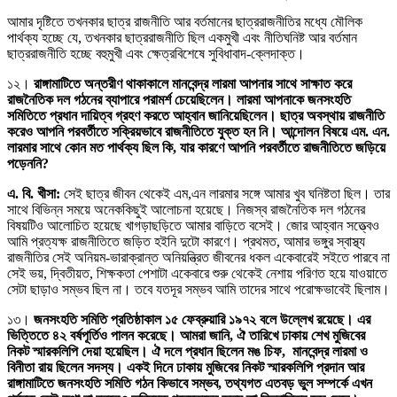
আমার দৃষ্টিতে তখনকার ছাত্র রাজনীতি আর বর্তমানের ছাত্ররাজনীতির মধ্যে মৌলিক
পার্থক্য হচ্ছে যে, তখনকার ছাত্ররাজনীতি ছিল একমুখী এবং নীতিঘনিষ্ট আর বর্তমান
ছাত্ররাজনীতি হচ্ছে বহুমুখী এবং ক্ষেত্রবিশেষে সুবিধাবাদ-ক্লেদাক্ত।
১২।
রাঙ্গামাটিতে অন্তরীণ থাকাকালে মানবেন্দ্র লারমা আপনার সাথে সাক্ষাত করে
রাজনৈতিক দল গঠনের ব্যাপারে পরামর্শ চেয়েছিলেন। লারমা আপনাকে জনসংহতি
সমিতিতে প্রধান দায়িত্ব গ্রহণ করতে আহ্বান জানিয়েছিলেন। ছাত্র অবস্থায় রাজনীতি
করেও আপনি পরবর্তীতে সক্রিয়ভাবে রাজনীতিতে যুক্ত হন নি। আন্দোলন বিষয়ে এম. এন.
লারমার সাথে কোন মত পার্থক্য ছিল কি, যার কারণে আপনি পরবর্তীতে রাজনীতিতে জড়িয়ে
পড়েননি?
এ. বি. খীসা:
সেই ছাত্র জীবন থেকেই এম,এন লারমার সঙ্গে আমার খুব ঘনিষ্টতা ছিল। তার
সাথে বিভিন্ন সময়ে অনেককিছুই আলোচনা হয়েছে। নিজস্ব রাজনৈতিক দল গঠনের
বিষয়টিও আলোচিত হয়েছে খাগড়াছড়িতে আমার বাড়িতে বসেই। জোর আহ্বান সত্ত্বেও
আমি প্রত্যক্ষ রাজনীতিতে জড়িত হইনি দুটো কারণে। প্রথমত, আমার ভঙ্গুর স্বাস্থ্য
রাজনীতির সেই অনিয়ম-ভারাক্রান্ত অনিয়ন্ত্রিত জীবনের ধকল একেবারেই সইতে পারবে না
সেই ভয়, দ্বিতীয়ত, শিক্ষকতা পেশাটা একেবারে শুরু থেকেই নেশায় পরিণত হয়ে যাওয়াতে
সেটা ছাড়াও সম্ভব ছিল না। তবে যতদূর সম্ভব আমি তাদের সাথে পরোক্ষভাবেই ছিলাম।
১৩।
জনসংহতি সমিতি প্রতিষ্ঠাকাল ১৫ ফেব্রুয়ারি ১৯৭২ বলে উল্লেখ রয়েছে। এর
ভিত্তিতে ৪২ বর্ষপূর্তিও পালন করেছে। আমরা জানি, ঐ তারিখে ঢাকায় শেখ মুজিবের
নিকট স্মারকলিপি দেয়া হয়েছিল। ঐ দলে প্রধান ছিলেন মঙ চিফ, মানবেন্দ্র লারমা ও
বিনীতা রায় ছিলেন সদস্য। একই দিনে ঢাকায় মুজিবের নিকট স্মারকলিপি প্রদান আর
রাঙ্গামাটিতে জনসংহতি সমিতি গঠন কিভাবে সম্ভব, তথ্যগত এতবড় ভুল সম্পর্কে এখন