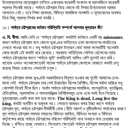
উদ্যোক্তাদের নাড়োরবান্দা তাগিদে এখানকার কয়েকটি সংকলন বা ম্যাগাজিনে কয়েকটি
প্রবন্ধ লিখেছি মাত্র। পার্বত্য চট্টগ্রাম নিয়ে কোনো বই লিখার চিন্তাভাবনা আমার
আপাতত নেই। তবে শিক্ষা ব্যবস্থা, বিভিন্ন সামাজিক অসঙ্গতি ও মূল্যবোধের অবক্ষয়
নিয়ে কিছু প্রবন্ধ লিখার কথা ভাবছি।
১৬।
পার্বত্য চট্টগ্রামের বর্তমান পরিস্থিতি সম্পর্কে আপনার মূল্যায়ন কী?
এ. বি. খীসা:
আমি দেখি যে ‘পার্বত্য চট্টগ্রাম’ কথাটাই বর্তমানে একটি বড়
misnomer.
কারণ পার্বত্য চট্টগ্রাম বলে কোনো ভূখণ্ডের অস্তিত্ব এখন বাংলাদেশের মানচিত্রে
দেখতে পাওয়া যায় না। শুধু পার্বত্য চট্টগ্রাম উন্নয়ন বোর্ড নামক সংস্থাটিই অনেকটা
জোর করেই এই কথাটা ধরে রেখেছে। প্রখ্যাত সাহিত্যিক সেলিনা হোসেনের ন্যায়
পার্বত্য চট্টগ্রামের বদলে ‘পার্বত্য ভূমি’ কথাটাকেই আমিও বেশি যুতসই মনে করি।
যাহোক এখনও অনেকক্ষেত্রেই সাবেক পার্বত্য চট্টগ্রাম জেলাকে বোঝাতে কথাটা চালু
রয়েছে বিধায় এখানেও সেভাবেই চলুক।
পার্বত্য চট্টগ্রাম নামক ভূখণ্ডটা সরকারিভাবে বিলুপ্ত হওয়ার বহু পূর্বেই আমাদের চেনা-
জানা সেই পার্বত্য চট্টগ্রাম তার সেই চিরাচরিত বিশেষ বৈশিষ্ট্য, বিশেষ মর্যাদা হারিয়ে শুধু
খোলসটা নিয়েই টিকে ছিল। অর্থাৎ পার্বত্য চট্টগ্রামের সামাজিক, সাংস্কৃতিক, নৃতাত্ত্বিক,
ঐতিহাসিক, প্রশাসনিক ও শাসনতান্ত্রিক বৈশিষ্ট্যসমূহ একে একে সবই উবে গিয়েছে।
যুক্তরাজ্যে একটা কথা বলা হয়ে থাকে-
The King is dead, Long live the
king.
কথাটা অর্থহীন বা অমূলক নয়। সেভাবে আমারও বলার ইচ্ছা জাগে পার্বত্য
চট্টগ্রাম মৃত, পার্বত্য চট্টগ্রাম দীর্ঘজীবী হোক।নীতি আদর্শ ও দৃষ্টিভঙ্গিগত পার্থক্যের কারণে
মূল পার্বত্য চট্টগ্রাম সমস্যা সম্বন্ধে বিভিন্ন ব্যক্তি, বিভিন্ন সংস্থা ও বিভিন্ন
কর্তৃপক্ষের কাছে পার্বত্য চট্টগ্রামের পরিবেশ পরিস্থিতি নানা অবয়বে নানা চেহারায় ধরা
দিচ্ছে। বর্ণিতও হচ্ছে সেভাবে। সিংহভাগ ক্ষেত্রেই পার্বত্য চট্টগ্রাম সমস্যাকে দেখা