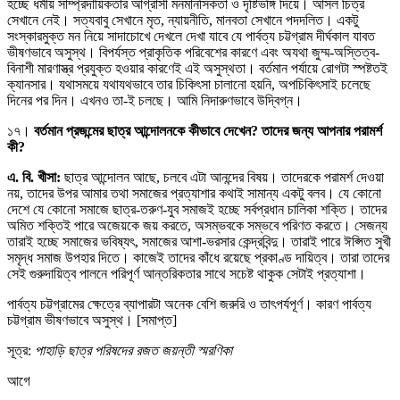
হচ্ছে ধর্মীয় সাম্প্রদায়িকতার আগ্রাসী মনমানসিকতা ও দৃষ্টিভঙ্গি দিয়ে। আসল চিত্র
সেখানে নেই। সত্যবাবু সেখানে মৃত, ন্যায়নীতি, মানবতা সেখানে পদদলিত। একটু
সংস্কারমুক্ত মন নিয়ে সাদাচোখে দেখলে দেখা যাবে যে পার্বত্য চট্টগ্রাম দীর্ঘকাল যাবত
ভীষণভাবে অসুস্থ। বিপর্যস্ত প্রাকৃতিক পরিবেশের কারণে এবং অযথা জুম্ম-অস্তিত্ব-
বিনাশী মারণাস্ত্র প্রযুক্ত হওয়ার কারণেই এই অসুস্থতা। বর্তমান পর্যায়ে রোগটা স্পষ্টতই
ক্যানসার। যথাসময়ে যথাযথভাবে তার চিকিৎসা চালানো হয়নি, অপচিকিৎসাই চলেছে
দিনের পর দিন। এখনও তা-ই চলছে। আমি নিদারুণভাবে উদ্বিগ্ন।
১৭।
বর্তমান প্রজন্মের ছাত্র আন্দোলনকে কীভাবে দেখেন? তাদের জন্য আপনার পরামর্শ
কী?
এ. বি. খীসা:
ছাত্র আন্দোলন আছে, চলবে এটা আনন্দের বিষয়। তাদেরকে পরামর্শ দেওয়া
নয়, তাদের উপর আমার তথা সমাজের প্রত্যাশার কথাই সামান্য একটু বলব। যে কোনো
দেশে যে কোনো সমাজে ছাত্র-তরুণ-যুব সমাজই হচ্ছে সর্বপ্রধান চালিকা শক্তি। তাদের
অমিত শক্তিই পারে অজেয়কে জয় করতে, অসম্ভবকে সম্ভবে পরিণত করতে। সেজন্য
তারাই হচ্ছে সমাজের ভবিষ্যৎ, সমাজের আশা-ভরসার কেন্দ্রবিন্দু। তারাই পারে ঈপ্সিত সুখী
সমৃদ্ধ সমাজ উপহার দিতে। কাজেই তাদের কাঁধে রয়েছে প্রকাণ্ড দায়িত্ব। তারা তাদের
সেই গুরুদায়িত্ব পালনে পরিপূর্ণ আন্তরিকতার সাথে সচেষ্ট থাকুক সেটাই প্রত্যাশা।
পার্বত্য চট্টগ্রামের ক্ষেত্রে ব্যাপারটা অনেক বেশি জরুরি ও তাৎপর্যপূর্ণ। কারণ পার্বত্য
চট্টগ্রাম ভীষণভাবে অসুস্থ। [সমাপ্ত]
সূত্র:
পাহাড়ি ছাত্র পরিষদের রজত জয়ন্তী স্মরণিকা
আগে