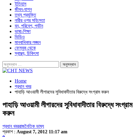
ইতিহাস
জীবন-যাপন
তথ্য প্রযুক্তি
নারীর ওপর সহিংসতা
বন, পরিবেশ, পর্যটন
ভাষা-শিক্ষা
ভিডিও
মানবাধিকার লঙ্ঘন
ফেসবুক থেকে
স্বাস্থ্য, চিকিৎসা
Home
প্রধান খবর
পাহাড়ি আওয়ামী লীগারদের সুবিধাবাদীতার বিরুদ্ধে সংগ্রাম করুন
পাহাড়ি আওয়ামী লীগারদের সুবিধাবাদীতার বিরুদ্ধে সংগ্রাম
করুন
প্রধান খবর
রাজনৈতিক ভাষ্য
প্রকাশ :
August 7, 2012 11:17 am