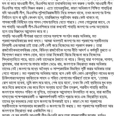
দল না করে আওয়ামী লীগ
,
বিএনপির মতো তথাকথিত
বড় দল করুক
।
অর্থাৎ আওয়ামী লীগ
বিএনপির গাছে পানি সিঞ্চন করুক
।
এতে তাদের
সুবিধা
,
কারণ অধিকাংশ শি
ক্ষিত
পাহাড়িরা
যদি আওয়ামী লীগ
,
বিএনপির লুটপাটের
রাজনীতি নিয়ে মশগুল থাকে
,
তখন জনগণের উপর
নির্যাতন হলে বা ভূমি বেদখল হলে
,
তার
বিরুদ্ধে প্রতিবাদ করার কেউ থাকবে না
;
শাসকগোষ্ঠী নির্বিঘ্নে তার শাসন শোষণ
চালিয়ে যেতে পারবে
।
সেনা গোয়েন্দারা জানে
,
যে
সব পাহাড়ি আওয়ামী লীগ-বিএনপি
করে তারা কখনোই পাহাড়ি জনগণের ওপর অত্যাচার
হলে তার বিরুদ্ধে আন্দোলন করে না
।
পাহাড়ি আওয়ামী লীগাররা হয়তো তাদের স্ব
পক্ষে
সংগঠন করার অধিকার
,
মত
প্রকাশের
অধিকারের কথা বলবে
।
আমরা অবশ্যই জনগণের মত প্রকাশের স্বাধীনতায়
বিশ্বাসী এবং
আমরা চাই তারা বেশী বেশী করে নিজেদের মত প্রকাশ করুক
।
তারা
রাজনৈতিকভাবে
সক্রিয় হোক
,
বিভিন্ন রাজনৈতিক দলের নীতি আদর্শ ও কর্মসূচী বুঝতে ও
বিশ্লেষণ করতে স
ক্ষ
ম হোক
,
যাতে তারা নিজেরাই বিচার বিবেচনা করে নিজেদের
সিদ্ধান্ত
নিতে পারে
,
যাতে কেউ তাদেরকে ঠকাতে না পারে
।
কিন্তু যারা গণশত্রু
,
দালাল
,
ধান্দাবাজ
,
যারা জনগণের মাথায় কাঠাল ভেঙে খায়
,
জনগণকে বিভ্রান্ত করার অধিকার
তাদের নেই
।
জনগণের মধ্যে অনৈক্য ও সাম্প্রদায়িক বিভক্তি সৃষ্টি করার অধিকার তারা
পেতে পারে
না
।
মত প্রকাশের অধিকার আছে বলে কেউ যদি কোন রোগমুক্তি লাভের জন্য
চিকিৎসারত
অসুস্থ ব্যক্তিকে সাহস ও শক্তি যোগানোর পরিবর্তে তাকে বলে
, ‘
তোমার
রোগ ভালো হবে
না
,
তুমি কাল মরে যাবে
,
শেষ হয়ে যাবে
‘,
তখন কি সেই ব্যক্তির মুখ বন্ধ
করে দিয়ে রুম
থেকে বের করে দিলে অন্যায় হবে
?
ঠিক তদ্রুপ
,
পরাধীন পাহাড়ি জাতির
জনগণকে সাহস
ও শক্তি না যুগিয়ে
,
তাদেরকে আন্দোলনে উৎসাহিত না করে
,
যারা জাতীয়
দাসত্বের
পক্ষে
পরাজয়বাদী ও আত্মসমর্পনবাদী লাইন প্রচার করে এবং বিভ্রান্তি ছড়ায়
,
তাদের মুখ বন্ধ
করে দেয়া হলে জনগণের উপকারই হবে
।
কারণ সে মত প্রকাশের
স্বাধীনতাকে অপব্যবহার করে
জাতি ও জনগণের তি করছে
।
মত প্রকাশের স্বাধীনতা আর
জনগণকে বিভ্রান্ত করা এক
জিনিস নয়
।
সুতরাং যে সব পাহাড়ি আওয়ামী লীগ-বিএনপি করে তারা শাসকগোষ্ঠীর মতবাদ
,
দর্শন
ও