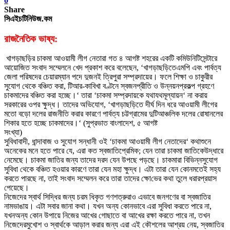
0
Share
সিএইচটিনিউজ.কম
রাজনৈতিক ভাষ্য:
খাগড়াছড়ির চাকমা আওয়ামী লীগ নেতারা গত ৪ আগষ্ট শহরের একটি কমিউনিটি
সেন্টারে
আয়োজিত সংবাদ সম্মেলনে খেদ প্রকাশ করে বলেছেন
, ‘
খাগড়াছড়িতে
এমপি এবং পার্বত্য
জেলা পরিষদের চেয়ারম্যান পদে দুজনই ত্রিপুরা সম্প্রদায়ের
।
ফলে
শিক্ষা
ও চাকুরীর
সুযোগ থেকে বঞ্চিত করা
,
টিআর-কাবিখা বণ্টনে স্বজনপ্রীতি ও উন্নয়ন
প্রকল্প গ্রহণে
চাকমাদের বঞ্চিত করা হচ্ছে
।
‘
তারা
‘
চাকমা সম্প্রদায়কে যথাযথ
মূল্যায়ন
‘
না করায়
সরকারের ওপর
ক্ষু
দ্ধ
।
তাদের অভিযোগ
, ‘
খাগড়াছড়িতে দীর্ঘ দিন
ধরে আওয়ামী লীগের
মতো বড়ো দলের রাজনীতি করার কারণে পার্বত্য চট্টগ্রামের দুটি
আঞ্চলিক দলের রোষানলের
শিকার হতে হচ্ছে চাকমাদের
।
‘ (
সুপ্রভাত বাংলাদেশ
,
৫ আগষ্ট
সংখ্যা)
সুবিধাবাদী
,
ধান্দাবাজ ও সুযোগ সন্ধানী ওই
‘
চাকমা আওয়ামী লীগ নেতাদের
‘
কথা
শুনে
অনেকের মনে হতে পারে যে
,
এরা কত স্বজাতিপ্রেমিক
;
যেন তারা চাকমা জাতিকে
উদ্ধারে
নেমেছে
।
চাকমা জাতির জন্য তাদের দরদ যেন উপছে পড়ছে
।
চাকমারা বিভিন্ন
সুযোগ
সুবিধা থেকে বঞ্চিত হওয়ার কারণে তারা যেন মহা
ক্ষু
দ্ধ
।
এটা তারা যেন কোন
মতেই সহ্য
করতে পারছে না
,
তাই সংবাদ সম্মেলন করে তারা তাদের
ক্ষো
ভের কথা তুলে ধরার
প্রয়াস
পেয়েছে
।
নিজেদের স্বার্থ সিদ্ধির জন্য চরম ধিকৃত গণশত্রুরাও এভাবে জনগণের বা স্বজাতির
নাম
ভাঙায়
।
এটা সবার জানা কথা
।
যখন অন্য কোনভাবে এরা সুবিধা করতে পারে না
,
যখন
অন্য কোন উপায়ে নিজের আখের গোছাতে বা আখের
রক্ষা
করতে পারে না
,
তখন
নিজেদের
মুখোশ ও স্বার্থকে আড়াল করার জন্য এরা এই কৌশলের আশ্রয় নেয়
,
স্বজাতির