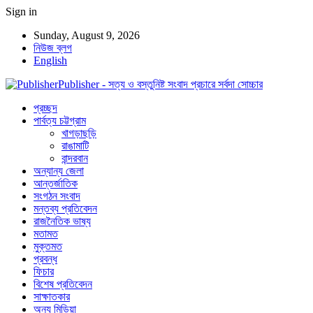
Sign in
Sunday, August 9, 2026
নিউজ ব্লগ
English
Publisher - সত্য ও বস্তুনিষ্ট সংবাদ প্রচারে সর্বদা সোচ্চার
প্রচ্ছদ
পার্বত্য চট্টগ্রাম
খাগড়াছড়ি
রাঙামাটি
বান্দরবান
অন্যান্য জেলা
আন্তর্জাতিক
সংগঠন সংবাদ
মন্তব্য প্রতিবেদন
রাজনৈতিক ভাষ্য
মতামত
মুক্তমত
প্রবন্ধ
ফিচার
বিশেষ প্রতিবেদন
সাক্ষাতকার
অন্য মিডিয়া