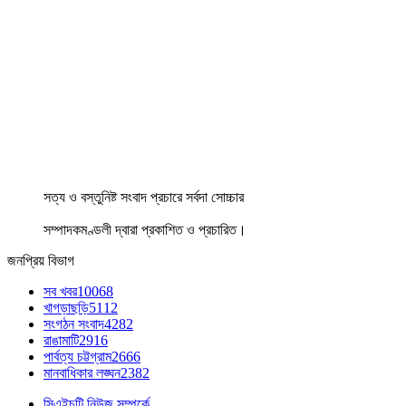
সত্য ও বস্তুনিষ্ট সংবাদ প্রচারে সর্বদা সোচ্চার
সম্পাদকমণ্ডলী দ্বারা প্রকাশিত ও প্রচারিত।
জনপ্রিয় বিভাগ
সব খবর
10068
খাগড়াছড়ি
5112
সংগঠন সংবাদ
4282
রাঙামাটি
2916
পার্বত্য চট্টগ্রাম
2666
মানবাধিকার লঙ্ঘন
2382
সিএইচটি নিউজ সম্পর্কে