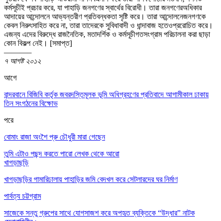
কর্মসূচীই প্রচার করে
,
যা পাহাড়ি জনগণের স্বার্থের বিরোধী
।
তারা জনগণের
অধিকার
আদায়ের আন্দোলনে আভ্যন্তরীণ প্রতিবন্ধকতা সৃষ্টি করে
।
তারা আন্দোলনে
জনগণকে
কেবল নিরুৎসাহিত করে না
,
তারা তাদেরকে সুবিধাবাদী ও ধান্দাবাজ হতেও
প্ররোচিত করে
।
এজন্য এদের বিরুদ্ধে রাজনৈতিক
,
মতাদর্শিক ও কর্মসূচীগত
সংগ্রাম পরিচালনা করা ছাড়া
কোন বিকল্প নেই
। [
সমাপ্ত]
———–
৭ আগষ্ট ২০১২
আগে
বান্দরবানে বিজিবি কর্তৃক জবরদস্তিমূলক ভূমি অধিগ্রহণের প্রতিবাদে আগামীকাল ঢাকায়
তিন সংগঠনের বিক্ষোভ
পরে
বোমাং রাজা অংশৈ প্রু চৌধুরী মারা গেছেন
তুমি এটাও পছন্দ করতে পারো
লেখক থেকে আরো
খাগড়াছড়ি
খাগড়াছড়ির গামারিঢালায় পাহাড়ির জমি বেদখল করে সেটলারদের ঘর নির্মাণ
পার্বত্য চট্টগ্রাম
সাজেকে সন্তু গ্রুপের সাথে যোগসাজশ করে অপহৃত ব্যক্তিকে “উদ্ধার” নাটক