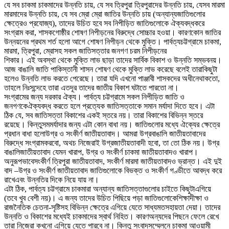
যে সব চাকমা চাকমাদের উন্নতি চায়
,
যে সব ত্রিপুরা ত্রিপুরাদের উন্নতি চায়
,
যে
সব মারমা
মারমাদের উন্নতি চায়
,
যে সব ম্রো ম্রো জাতির উন্নতি চায় (অন্যান্য
জাতিগুলোর
ক্ষেত্রেও
প্রযোজ্য)
,
তাদের উচিত হবে সব নিপীড়িত জাতিগুলোকে ঐক্যবদ্ধ
করে
সংগ্রাম করা
,
শাসকগোষ্ঠীর শোষণ নিপীড়নের বিরুদ্ধে সোচ্চার হওয়া
।
কারণ
কোন জাতির
উন্নয়নের প্রথম শর্ত হলো আগে শোষণ নিপীড়ন থেকে মুক্তি
।
পার্বত্য
চট্টগ্রামে চাকমা
,
মারমা
,
ত্রিপুরা
,
ম্রোসহ সকল জাতিসত্তার জনগণ চরম নিপীড়নের
শিকার
।
এই অবস্থা থেকে মুক্তি লাভ ছাড়া তাদের সার্বিক বিকাশ ও উন্নতি সম্ভব
নয়
।
আজ বাঙালি জাতি পাকিস্তানী শাসন শোষণ থেকে মুক্তি লাভ করেছে বলেই তারা
কিছুটা
হলেও উন্নতি লাভ করতে পেরেছে
।
তারা যদি এখনো পাঞ্জাবী শাসকদের অধীনে
থাকতো
,
তাহলে নিঃসন্দেহে তারা এতদূর তাদের জাতীয় বিকাশ ঘটাতে পারতো না
।
সংগ্রামের জন্য দরকার ঐক্য
।
পার্বত্য চট্টগ্রামে সকল নিপীড়িত জাতি ও
জনগণকে
ঐক্যবদ্ধ করতে হলে প্রত্যেক জাতিসত্তাকে সমান মর্যাদা দিতে হবে
।
এটা
ঠিক যে
,
সব জাতিসত্তা বিকাশের একই স্তরে নয়
।
তারা বিকাশের বিভিন্ন স্তরে
রয়েছে
।
কিন্তু
সমমর্যাদার জন্য এটা কোন বাধা নয়
।
জাতিগুলোর মধ্যে ঐক্যের
ক্ষেত্রে
প্রধান বাধা হলো
উগ্র ও সংকীর্ণ জাতীয়তাবাদ
।
আমরা উগ্রবাঙালি জাতীয়তাবাদের
বিরুদ্ধে সংগ্রাম
করবো
,
অথচ নিজেরাই উগ্রজাতীয়তাবাদী হবো
,
তা তো ঠিক নয়
।
উগ্র
বাঙালি
জাতীয়তাবাদ যেমন খারাপ
,
উগ্র ও সংকীর্ণ চাকমা জাতীয়তাবাদও খারাপ
।
অনুরূপভাবে
সংকীর্ণ ত্রিপুরা জাতীয়তাবাদ
,
সংকীর্ণ মারমা জাতীয়তাবাদও ভ্রান্ত
।
এই দুই
বাদ –
উগ্র ও সংকীর্ণ জাতীয়তাবাদ জাতিগুলোকে বিভক্ত ও সংকীর্ণ গণ্ডীতে আবদ্ধ করে
রাখে
এবং উন্নতির দিকে নিয়ে যায় না
।
এটা ঠিক
,
পার্বত্য চট্টগ্রামে চাকমারা অন্যান্য জাতিসত্তাগুলোর চাইতে কিছুটা
এগিয়ে
(তবে খুব বেশী নয়)
।
এ জন্য তাদের উচিত পিছিয়ে পড়া জাতিগুলোকে
শি
ক্ষাদীক্ষা
ও
রাজনৈতিক চেতনা-সৃষ্টিসহ বিভিন্ন
ক্ষেত্রে
এগিয়ে যেতে সাধ্যমত
সহায়তা দেয়া
।
তাদের
উন্নতি ও বিকাশের মধ্যেই চাকমাদের স্বার্থ নিহিত
।
কারণ
অন্যদের পিছনে ফেলে রেখে
তারা নিজেরা কখনো এগিয়ে যেতে পারবে না
।
কিন্তু সংবাদ
সম্মেলনে চাকমা আওয়ামী