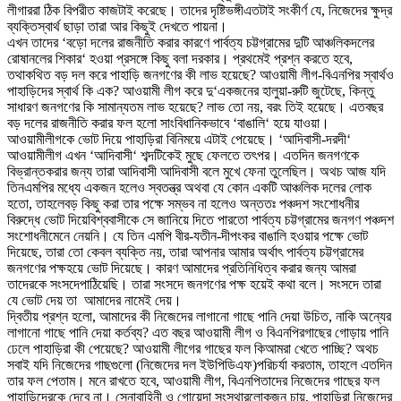
লীগাররা ঠিক বিপরীত কাজটাই করেছে
।
তাদের দৃষ্টিভঙ্গী
এতটাই সংকীর্ণ যে
,
নিজেদের
ক্ষু
দ্র
ব্যক্তিস্বার্থ ছাড়া তারা আর কিছুই দেখতে পায়
না
।
এখন তাদের
‘
বড়ো দলের রাজনীতি করার কারণে পার্বত্য চট্টগ্রামের দুটি আঞ্চলিক
দলের
রোষানলের শিকার
‘
হওয়া প্রসঙ্গে কিছু বলা দরকার
।
প্রথমেই প্রশ্ন করতে হবে
,
তথাকথিত বড় দল করে পাহাড়ি জনগণের কী লাভ হয়েছে
?
আওয়ামী লীগ-বিএনপির স্বার্থ
ও
পাহাড়িদের স্বার্থ কি এক
?
আওয়ামী লীগ করে দু
‘
একজনের হালুয়া-রুটি জুটেছে
,
কিন্তু
সাধারণ জনগণের কি সামান্যতম লাভ হয়েছে
?
লাভ তো নয়
,
বরং তিই হয়েছে
।
এত
বছর
বড় দলের রাজনীতি করার ফল হলো সাংবিধানিকভাবে
‘
বাঙালি
‘
হয়ে যাওয়া
।
আওয়ামী
লীগকে ভোট দিয়ে পাহাড়িরা বিনিময়ে এটাই পেয়েছে
।
‘
আদিবাসী-দরদী
‘
আওয়ামী
লীগ এখন
‘
আদিবাসী
‘
শব্দটিকেই মুছে ফেলতে তৎপর
।
এতদিন জনগণকে
বিভ্রান্ত
করার জন্য তারা আদিবাসী আদিবাসী বলে মুখে ফেনা তুলেছিল
।
অথচ আজ যদি
তিন
এমপির মধ্যে একজন হলেও স্বতন্ত্র অথবা যে কোন একটি আঞ্চলিক দলের লোক
হতো
,
তাহলে
বড় কিছু করা তার
পক্ষে
সম্ভব না হলেও অন্ততঃ পঞ্চদশ সংশোধনীর
বিরুদ্ধে ভোট দিয়ে
বিশ্ববাসীকে সে জানিয়ে দিতে পারতো পার্বত্য চট্টগ্রামের জনগণ পঞ্চদশ
সংশোধনী
মেনে নেয়নি
।
যে তিন এমপি বীর-যতীন-দীপংকর বাঙালি হওয়ার
পক্ষে
ভোট
দিয়েছে
,
তারা তো কেবল ব্যক্তি নয়
,
তারা আপনার আমার অর্থাৎ পার্বত্য চট্টগ্রামের
জনগণের প
ক্ষ
হয়ে ভোট দিয়েছে
।
কারণ আমাদের প্রতিনিধিত্ব করার জন্য আমরা
তাদেরকে সংসদে
পাঠিয়েছি
।
তারা সংসদে জনগণের প
ক্ষ
হয়েই কথা বলে
।
সংসদে তারা
যে ভোট দেয় তা
আমাদের নামেই দেয়
।
দ্বিতীয় প্রশ্ন হলো
,
আমাদের কী নিজেদের লাগানো গাছে পানি দেয়া উচিত
,
নাকি অন্যের
লাগানো গাছে পানি দেয়া কর্তব্য
?
এত বছর আওয়ামী লীগ ও বিএনপির
গাছের গোড়ায় পানি
ঢেলে পাহাড়িরা কী পেয়েছে
?
আওয়ামী লীগের গাছের ফল কি
আমরা খেতে পাচ্ছি
?
অথচ
সবাই যদি নিজেদের গাছগুলো (নিজেদের দল ইউপিডিএফ)
পরিচর্যা করতাম
,
তাহলে এতদিন
তার ফল পেতাম
।
মনে রাখতে হবে
,
আওয়ামী লীগ
,
বিএনপি
তাদের নিজেদের গাছের ফল
পাহাড়িদেরকে দেবে না
।
সেনাবাহিনী ও গোয়েন্দা সংস্থার
লোকজন চায়
,
পাহাড়িরা নিজেদের