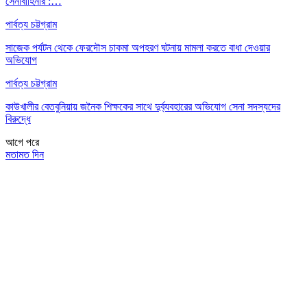
সেনাবাহিনীর :…
পার্বত্য চট্টগ্রাম
সাজেক পর্যটন থেকে ফেরদৌস চাকমা অপহরণ ঘটনায় মামলা করতে বাধা দেওয়ার
অভিযোগ
পার্বত্য চট্টগ্রাম
কাউখালীর বেতবুনিয়ায় জনৈক শিক্ষকের সাথে দুর্ব্যবহারের অভিযোগ সেনা সদস্যদের
বিরুদ্ধে
আগে
পরে
মতামত দিন