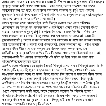
তারাও ভাগ পেতে চায়
।
এত বছর ধরে আওয়ামী লীগ করেও তারা মুখে লালা ঝরিয়ে
অন্যের
খুদকুড়ো খাওয়া দর্শন করতে বাধ্য হচ্ছে
।
ভাগ পেলে
,
তাদের পকেটেও মাল পড়লে
তারা
বেমালুম চুপ হয়ে যাবে
;
তখন চাকমা সম্প্রদায় ধ্বংসের মুখোমুখি হলেও তাদের
মুখ
থেকে
‘
চাকমারা বঞ্চিত হচ্ছে
‘
এই কথা শোনা যাবে না
,
প্রেস কনফারেন্সে তাদের
মুখগুলো
আর দেখা যাবে না
,
যেমন অতীতে দেখা যায়নি
।
তাদের মূল কথা হলো
,
খাগড়াছড়ির এমপি ত্রিপুরা হওয়ার পরও জেলা পরিষদের
চেয়ারম্যান
পদে ত্রিপুরা সম্প্রদায়ের মধ্য থেকে নিয়োগ দেয়ার কারণে চাকমারা বঞ্চিত
হয়েছে
।
এদের কথার সুর পুরোপুরি সাম্প্রদায়িক এবং সে জন্য নিন্দনীয়
।
বঞ্চিত হলে
তো
মারমাদেরও হওয়ার কথা
,
কিন্তু তাদের কথা তো সংবাদ সম্মেলনে এই আওয়ামী
ধান্দাবাজরা
বলেনি
।
তাদের সংবাদ সম্মেলনে দেয়া বক্তব্যের মাধ্যমে যারা লাভবান হয়েছে
তারা হলো
সেনাবাহিনী ও সরকার তথা শাসকগোষ্ঠী
,
চাকমা সম্প্রদায় নয়
।
কারণ সরকার
ও
সেনাবাহিনীর নীতি হলো এক সম্প্রদায়ের বিরুদ্ধে অন্য সম্প্রদায়কে
,
এক
জাতির
বিরুদ্ধে অন্য জাতিকে লাগিয়ে দিয়ে নিজেদের শাসন শোষণ চিরস্থায়ী করা
।
এই
চাকমা
আওয়ামী লীগ নেতারা শাসকগোষ্ঠীর এই ফাঁদে পা দিয়ে
‘
ভাগ কর শাসন কর
‘
নীতির
গুটি হিসেবে ব্যবহৃত হচ্ছে
।
এমপি ও জেলা পরিষদের চেয়ারম্যান উভয়েই ত্রিপুরা হলেও সাধারণ ত্রিপুরা জনগণের কি
কোন
উন্নতি হচ্ছে
?
ত্রিপুরাদের দু
‘
একজনের পকেট ভারী হচ্ছে
,
তাদের কেউ কেউ
আঙুল
ফুলে কলাগাছ হচ্ছে তা সত্য
,
কিন্তু সাধারণ ত্রিপুরাদের বা জনগণের জীবন মানের
কোন
উন্নতি হয়নি
,
তাদের অবস্থা
এখনো আগের মতো দিন আনতে পানতা ফুরায়
।
একইভাবে
,
গেল বিএনপি আমলে একজন চাকমা প্রতিমন্ত্রী জলদাস থেকে টাকার কুমীর
বনে গেলেও
সাধারণ চাকমাদের তথা জনগণের অবস্থার কোন পরিবর্তন হয়নি
।
সরকারে
এখনো একজন
চাকমা মন্ত্রী আছে
,
তাতে চাকমাদের ভাগ্যের কি পরিবর্তন হয়েছে
?
খাগড়াছড়ি
,
বান্দরবান ও রাঙামাটি এই তিন জেলা পরিষদে আজ পর্যন্ত কেবল মারমারাই
চেয়ারম্যান
নিয়োগ লাভের সুযোগ পেয়েছে
।
কিন্তু তাই বলে তিন জেলায় সাধারণ
মারমাদের ভাগ্যের
কি কোন উন্নতি ঘটেছে
?