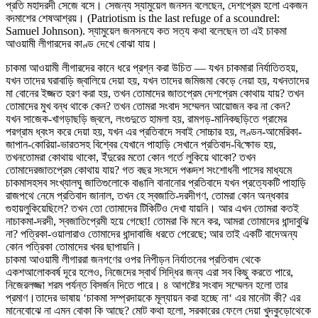
প্রতি মহা
দরদী সেজে বসে
।
সেজন্য স্যামুয়েল জনসন বলেছেন
,
দেশপ্রেম হলো একজন
বদমাশের শেষ
আশ্রয়
।
(Patriotism is the last refuge of a scoundrel:
Samuel Johnson).
স্যামুয়েল জনসন
যে কত সত্য কথা বলেছেন তা এই চাকমা
আওয়ামী লীগারদের কাণ্ড দেখে বোঝা যায়
।
চাকমা আওয়ামী লীগারদের কানে ধরে প্রশ্ন করা উচিত — যখন চাকমারা নির্যাতিত
হয়
,
যখন তাদের ঘরাবাড়ি জ্বালিয়ে দেয়া হয়
,
যখন তাদের জমিজমা কেড়ে নেয়া হয়
,
যখন
তাদের
মা বোনের ইজ্জত হরণ করা হয়
,
তখন তোমাদের জাতপ্রেম দেশপ্রেম কোথায় যায়
?
তখন
তোমাদের মুখ বন্ধ থাকে কেন
?
তখন তোমরা সংবাদ সম্মেলন আয়োজন কর না কেন
?
যখন সাজেক-খাগড়াছড়ি জ্বলে
,
লংগুদুতে হামলা হয়
,
রামগড়-মানিকছড়িতে গ্রামের
পর
গ্রাম ধ্বংস করে দেয়া হয়
,
যখন এর প্রতিবাদে সবাই সোচ্চার হয়
,
লণ্ডন-আমেরিকা-
জাপান-কোরিয়া-ভারতসহ বিশ্বের যেখানে পাহাড়ি সেখানে প্রতিবাদ-বি
ক্ষো
ভ হয়
,
তখন
তোমরা কোথায় থাকো
,
ইঁদুরের মতো কোন গর্তে লুকিয়ে থাকো
?
তখন
তোমাদের
জাতপ্রেম কোথায় যায়
?
গত বছর সংসদে পঞ্চদশ সংশোধনী পাসের মাধ্যমে
চাকমাসহ
সব সংখ্যালঘু জাতিগুলোকে বাঙালি বানানোর প্রতিবাদে যখন প্রত্যেকটি পাহাড়ি
রাজপথে নেমে প্রতিবাদ জানাল
,
তখন হে স্বজাতি-দরদীগণ
,
তোমরা কোন অন্ধকার
গুহায়
লুকিয়েছিলে
?
তখন তো তোমাদের টিকিটিও দেখা যায়নি
।
আর এখন তোমরা কতই
না
চাকমা-দরদী
,
স্বজাতিপ্রেমী হয়ে গেছো! তোমরা কি মনে কর
,
আমরা তোমাদের ধান্দা
বুঝি
না
?
পত্রিকা-ওয়ালারাও তোমাদের ধান্দাবাজি ধরতে পেরেছে
;
আর তাই একটি বাদে
অন্য
কোন পত্রিকা তোমাদের খবর ছাপায়নি
।
চাকমা আওয়ামী লীগাররা জনগণের ওপর নিপীড়ন নির্যাতনের প্রতিবাদ থেকে
একশ
আলোকবর্ষ দূরে হলেও
,
নিজেদের স্বার্থ সিদ্ধির জন্য এরা সব কিছু করতে পারে
,
নিজের
লজ্জা শরম পর্যন্ত বিসর্জন দিতে পারে
।
৪ আগষ্টের সংবাদ সম্মেলন হলো তার
প্রমাণ
।
তাদের ভাষায়
‘
চাকমা সম্প্রদায়কে মূল্যায়ন করা হচ্ছে না
‘
এর মানেটা কী
?
এর
মানে
বোঝে না এমন বোকা কি আছে
?
মোট কথা হলো
,
সরকারের ফেলে দেয়া খুদকুড়ো
থেকে