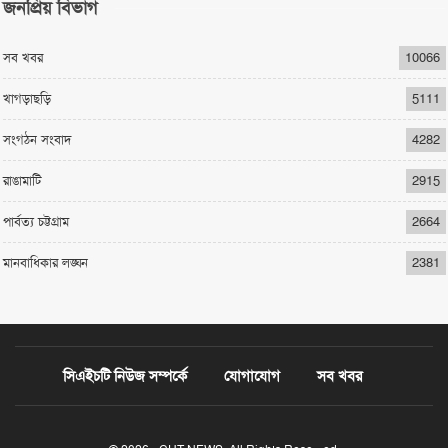
জনপ্রিয় বিভাগ
সব খবর
10066
খাগড়াছড়ি
5111
সংগঠন সংবাদ
4282
রাঙামাটি
2915
পার্বত্য চট্টগ্রাম
2664
মানবাধিকার লঙ্ঘন
2381
সিএইচটি নিউজ সম্পর্কে
যোগাযোগ
সব খবর