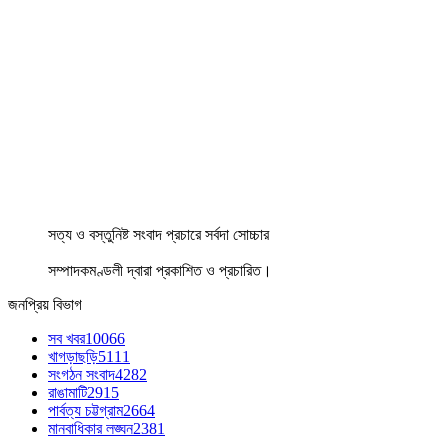
সত্য ও বস্তুনিষ্ট সংবাদ প্রচারে সর্বদা সোচ্চার
সম্পাদকমণ্ডলী দ্বারা প্রকাশিত ও প্রচারিত।
জনপ্রিয় বিভাগ
সব খবর
10066
খাগড়াছড়ি
5111
সংগঠন সংবাদ
4282
রাঙামাটি
2915
পার্বত্য চট্টগ্রাম
2664
মানবাধিকার লঙ্ঘন
2381