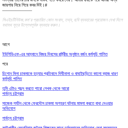
জায়গায় নিয়ে গিয়ে কবর দিই
।#
——————–
সিএইচটিনিউজ.কম’র প্রচারিত কোন সংবাদ, তথ্য, ছবি ব্যবহারের প্রয়োজন দেখা দিলে
যথাযথ সূত্র উল্লেখপূর্বক ব্যবহার করুন।
আগে
ইউপিডিএফ-এর আহ্বানে বিজয় দিবসের রাষ্ট্রীয় অনুষ্ঠান বর্জন কর্মসূচি পালিত
পরে
চিগোন মিলা চাকমাকে হত্যার প্রতিবাদে দিঘীনালা ও বাঘাইছড়িতে কালো ব্যাজ ধারণ
কর্মসূচি পালিত
তুমি এটাও পছন্দ করতে পারো
লেখক থেকে আরো
পার্বত্য চট্টগ্রাম
সাজেক পর্যটন থেকে ফেরদৌস চাকমা অপহরণ ঘটনায় মামলা করতে বাধা দেওয়ার
অভিযোগ
পার্বত্য চট্টগ্রাম
কাউখালীর বেতবুনিয়ায় জনৈক শিক্ষকের সাথে দুর্ব্যবহারের অভিযোগ সেনা সদস্যদের