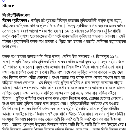
0
Share
সিএইচটিনিউজ.কম
বিশেষ প্রতিবেদন :
পার্বত্য চট্টগ্রামের বিভিন্ন জায়গায় মুক্তিবাহিনী কর্তৃক জুম্ম হত্যা
,
বাড়ি-ঘরে অগ্নিসংযোগ ও লুটপাটের ঘটেছে
।
কিন্তু স্বাধীনতার ৪০ বছরেও এসব ঘটনার
তেমন কোন বিবরণ আজো প্রকাশিত হয়নি
।
১৯৭১ সালের ১৪ ডিসেম্বর মুক্তিবাহিনী
কর্তৃক একটি নৃশংস হত্যাকান্ডের ঘটনা ঘটে খাগড়াছড়ির কুকিছড়া গাছবান এলাকায়
।
সেই
ঘটনার প্রত্যক্ষদর্শী কনক বরণ চাকমা ও প্রিয় লাল চাকমা এভাবেই সেদিনের হত্যাকান্ডের
বর্ণনা দেন :
কনক বরণ চাকমা ঘটনার বর্ণনা দিয়ে বলেন
,
সেদিন ছিল মঙ্গলবার ১৪ ডিসেম্বর ১৯৭১
সাল
।
পাঞ্জাবী সৈন্য আর মুক্তিবাহিনীর মধ্যে সেদিন একটা যুদ্ধ হয়
।
দুপুর ১২টা থেকে
২টা পর্যন্ত যুদ্ধ চলে
।
যুদ্ধ শেষ হওয়ার পর টিলার উপর দিকে কালো ধোঁয়া দেখা যায়
।
যখন কালো ধোঁয়া দেখা গেল তখন শিরে বাপ নামে এক ব্যক্তি আমার বাবাকে বলছে দেখ
দেখ কিসের কালো ধোঁয়া বেরুচ্ছে
।
তখন আমার বাবা তাকে বলেন বোমার আগুনে মনে হয়
বাড়িতে আগুন লেগেছে
।
এর কিছুণ পরই মুক্তি বাহিনীর ৪ জন সদস্য আমাদের পাড়ায়
আসে
।
আসার পর প্রথমে তারা আমার জেঠার বাড়িতে এবং পরে আমাদের বাড়িতে আগুন
লাগিয়ে দেয়
।
যখন আমাদের বাড়িতে আগুন লাগানো হচ্ছে তখন বাবা বাড়ির বাইরে
ছিলেন
।
মুক্তি বাহিনীরা তখন বাবার কাছ থেকে জিজ্ঞেস করে
,
তোমার ছেলেরা কোথায়
?
তখন বাবা তারা লুকিয়ে আছে বলে উত্তর দেয়
।
মুক্তিবাহিনীরা সবাইকে বের হওয়ার
নির্দেশ দেয়
।
তাদের নির্দেশ মোতাবেক আমার দুই ভাই বেরিয়ে আসলে মুক্তিবাহিনীরা
আমাদের সবাইকে নিয়ে কিনারাম মাষ্টারের বাড়ির উঠানে নিয়ে যায়
।
এ সময় মুক্তিবাহিনীর
সদস্যরা কিনারাম চাকমার কাছ থেকে তুমি কি কর
?
তুমি কি কর
?
বলে বার বার জিজ্ঞাসা
করে
।
তাদের প্রশ্নের উত্তরে কিনারাম মাষ্টার আমি ডিপি
,
আমি ডিপি বলে উত্তর দেয়
।
তিনি নিজেকে একজন শিক্ষক হিসেবে পরিচয় দিতেও ভুলে যান
।
অথচ তিনি ছিলেন তখন