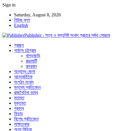
Sign in
Saturday, August 8, 2026
নিউজ ব্লগ
English
Publisher - সত্য ও বস্তুনিষ্ট সংবাদ প্রচারে সর্বদা সোচ্চার
প্রচ্ছদ
পার্বত্য চট্টগ্রাম
খাগড়াছড়ি
রাঙামাটি
বান্দরবান
অন্যান্য জেলা
আন্তর্জাতিক
সংগঠন সংবাদ
মন্তব্য প্রতিবেদন
রাজনৈতিক ভাষ্য
মতামত
মুক্তমত
প্রবন্ধ
ফিচার
বিশেষ প্রতিবেদন
সাক্ষাতকার
অন্য মিডিয়া