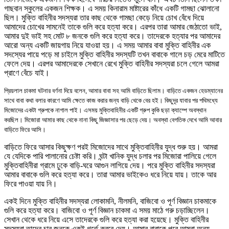
গাছবান স্কুলের একজন শিক্ষক
।
এ সময় কিনারাম মাষ্টারের কাঁধে একটি গামছা ঝোলানো
ছিল
।
মুক্তি বাহিনীর সদস্যরা তার কাছ থেকে গামছা কেড়ে নিয়ে চোখ বেঁধে দিয়ে
আমাদের চোখের সামনেই তাকে গুলি করে হত্যা করে
।
এরপর তারা আমার জেঠাতো ভাই
,
আমার দুই ভাই সহ মোট ৮ জনকে গুলি করে হত্যা করে
।
তাদেরকে হত্যার পর আমাদের
আরো অন্য একটি জায়গায় নিয়ে যাওয়া হয়
।
এ সময় আমার বাবা মুক্তি বাহিনীর এক
সদস্যের পায়ে পড়ে মা চাইলে মুক্তি বাহিনীর সদস্যটি তখন বাবাকে গালে চড় মেরে মাটিতে
ফেলে দেয়
।
এরপর আমাদেরকে সেখানে রেখে মুক্তি বাহিনীর সদস্যরা চলে গেলে আমরা
প্রাণে বেঁচে যাই
।
প্রিয়লাল চাকমা ঘটনার বর্ণনা দিয়ে বলেন
,
আমার বাবা সহ আমি বাড়িতে ছিলাম
।
বাড়িতে একজন হেডম্যানের
সাথে বাবা কথা বলার কারণে আমি ক্ষেতে কাজ করার জন্য বাড়ি থেকে বের হই
।
কিছুদূর যাবার পর পথিমধ্যে
মিজোদের একটা গ্রুপকে নাগাল পাই
।
এসময় মুক্তিবাহিনীর একটি গ্রুপ কুকি ছড়া ক্যাম্পে অবস্থান
করছিল
।
মিজোরা আমার কাছ থেকে নানা কিছু জিজ্ঞাসার পর ছেড়ে দেয়
।
অবস্থা বেগতিক দেখে আমি আবার
বাড়িতে ফিরে আসি
।
বাড়িতে ফিরে আসার কিছুক্ষণ পরই মিজোদের সাথে মুক্তিবাহিনীর যুদ্ধ শুরু হয়
।
আমরা
যে যেদিকে পারি পালানোর চেষ্টা করি
।
ঘন্টা খানিক যুদ্ধ চলার পর মিজোরা পালিয়ে গেলে
মুক্তিবাহিনীরা গ্রামে ঢুকে বাড়ি-ঘরে আগুন লাগিয়ে দেয়
।
পরে মুক্তি বাহিনীর সদস্যরা
আমার বাবাকে গুলি করে হত্যা করে
।
তারা আমার ভাইকেও ধরে নিয়ে যায়
।
তাকে আর
ফিরে পাওয়া যায় নি
।
একই দিনে মুক্তি বাহিনীর সদস্যরা লোকামনি
,
নীলমনি
,
বাজিবো ও পূর্ণ বিজ্ঞান চাকমাকে
গুলি করে হত্যা করে
।
বাজিবো ও পূর্ণ বিজ্ঞান চাকমা এ সময় মাঠে গরু চড়াচ্ছিলেন
।
সেখান থেকে ধরে নিয়ে এসে তাদেরকে গুলি করে হত্যা করা হয়েছে
।
মুক্তি বাহিনীর
সদস্যরা তাদের চার জনকে একই গর্তে কবরে দেয়
।
আমার বাবাকে পরে আমরা অন্য