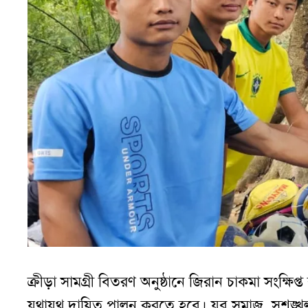
ক্রীড়া সামগ্রী বিতরণ অনুষ্ঠানে জিরান চাকমা সংক্ষিপ্ত
যথাযথ দায়িত্ব পালন করতে হবে। যুব সমাজ সৃশৃঙ্খ