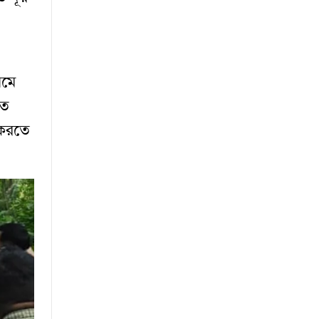
ামে
াত
ণ করতে