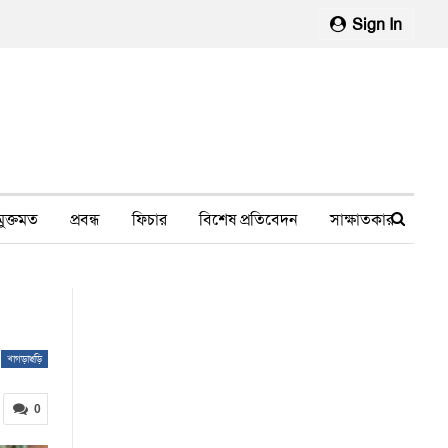
Sign In
মুক্তমত
প্রবন্ধ
ফিচার
বিশেষ প্রতিবেদন
সাক্ষাতকার
মানবাধিকার লঙ্ঘন
ফেসবুক থেকে
স্বাস্থ্য, চিকিৎসা
খাগড়াছড়ি
0