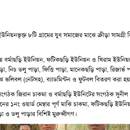
ইউনিয়নভূক্ত ৮টি গ্রামের যুব সমাজের মাঝে ক্রীড়া সামগ্রী
 বর্মাছড়ি ইউনিয়ন, ফটিকছড়ি ইউনিয়ন ও খিরাম ইউনিয়
াড়া, নিচ ডলু পাড়া, ফিত্তি পাড়া, মানেকছড়ি পাড়া, রিজার্ভ প
ঝে ভলিবল (নেটসহ), ব্যাডমিন্টন ও ফুটবল বিতরণ করা হয
 সংগঠক জিরান চাকমা ও বর্মাছড়ি ইউনিটের সংগঠক সুনীল
 ১নং ওয়ার্ড মেম্বার পূর্ণ মাঝি চাকমা, ফটিকছড়ি ইউনিয
়া ও ডলু পাড়ার বিশিষ্ট মুরুব্বীগণ।