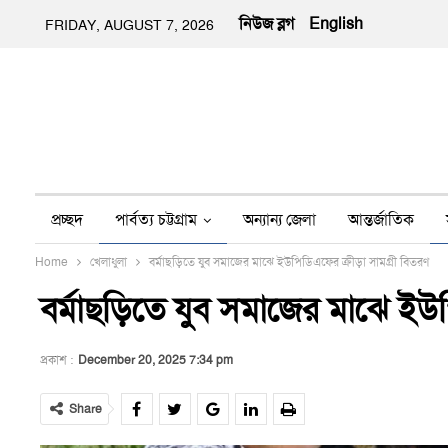
নিউজ ব্লগ
English
FRIDAY, AUGUST 7, 2026
প্রচ্ছদ
পার্বত্য চট্টগ্রাম
অন্যান্য জেলা
আন্তর্জাতিক
Home
খেলাধুলা
বর্মাছড়িতে যুব সমাজের মাঝে ইউপিডিএফের ক্রীড়া সামগ্রী বিতরণ
অন্য মিডিয়া
ইতিহাস
জীবন-যাপন
তথ্য প্রযুক্তি
নার
বর্মাছড়িতে যুব সমাজের মাঝে ইউপ
প্রকাশ :
December 20, 2025 7:34 pm
Share