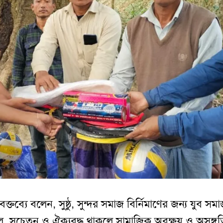
 বক্তব্যে বলেন, সুষ্ঠু, সুন্দর সমাজ বির্নিমাণের জন্য যুব স
ল, সচেতন ও ঐক্যবদ্ধ থাকলে সামাজিক অবক্ষয় ও অসঙ্গত