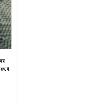
কার
 রুখে