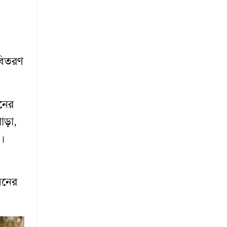
 বিতরণ
নের
াড়া,
়।
়নের