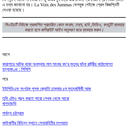
এ তথ্য জানানো হয়। La Voix des Jummas ফেসবুক পেইজে প্রেস বিজ্ঞপ্তিটি
দেওয়া হয়েছে।
সিএইচটি নিউজে প্রকাশিত প্রচারিত কোন সংবাদ, তথ্য, ছবি ,ভিডিও, কনটেন্ট ব্যবহার
করতে হলে কপিরাইট আইন অনুসরণ করে ব্যবহার করুন।
আগে
কারাগারে আটক থাকা অবস্থায় লাল সাংময় বম’র মৃত্যুর ঘটনা রাষ্ট্রীয় কাঠামোগত
হত্যাকাণ্ড : পিসিপি
পরে
ইউপিডিএফ সংগঠক পুলক জ্যোতি চাকমার ৫ম মৃত্যুবার্ষিকী আজ
তুমি এটাও পছন্দ করতে পারো
লেখক থেকে আরো
খাগড়াছড়ি
পার্বত্য চট্টগ্রাম
কাউখালীর বিভিন্ন স্থানে সেনাবাহিনীর তৎপরতা