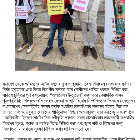
সমাবেশ থেকে অবিলম্বে আটক বমদের মুক্তি প্রদান; চিংমা খিয়াং-এর সংঘবদ্ধ ধর্ষণ ও
নির্মম হত্যাকাণ্ডের বিচার বিভাগীয় তদন্ত করে দোষীদের শাস্তি প্রদান নিশ্চিত করা;
পার্বত্য চুক্তির পূর্ণ বাস্তবায়ন; “অপারেশন উত্তরণ” বন্ধ করে বেসামরিক শাসন
পুনঃপ্রতিষ্ঠা; দখলকৃত জমি ফেরত দেওয়া ও ভূমি বিরোধ নিষ্পত্তি; জাতিসংঘের নেতৃত্বে
বাংলাদেশের সেনাবাহিনীর সদস্য কর্তৃক সংঘটিত মানবাধিকার লঙ্ঘনের ঘটনার নিরপেক্ষ
তদন্ত এবং অভিযুক্ত সেনাদের শান্তিরক্ষা মিশনে অংশগ্রহণ বন্ধ করা; জুম্ম জনগণকে
“আদিবাসী” হিসেবে সাংবিধানিক স্বীকৃতি প্রদান; সকল মানবাধিকার লঙ্ঘনকারী অপরাধীর
বিরুদ্ধে দ্রুত, স্বচ্ছ ও কঠোর বিচার নিশ্চিত করা এবং জুম্ম নারী ও শিশুদের জন্য
নিরাপত্তা ও স্বাস্থ্য সুরক্ষা নিশ্চিত করার দাবি জানানো হয়।
ফেসবুক পেইজে লা ভোয়া দে জুম্ম-এর মুখপাত্র বাপ্পি চাকমা স্বাক্ষরিত প্রেস বিজ্ঞপ্তিতে