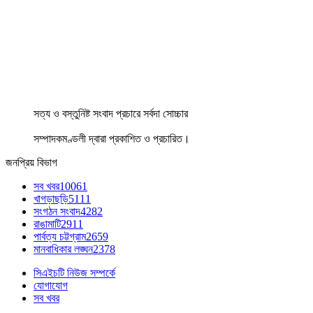
সত্য ও বস্তুনিষ্ট সংবাদ প্রচারে সর্বদা সোচ্চার
সম্পাদকমণ্ডলী দ্বারা প্রকাশিত ও প্রচারিত।
জনপ্রিয় বিভাগ
সব খবর
10061
খাগড়াছড়ি
5111
সংগঠন সংবাদ
4282
রাঙামাটি
2911
পার্বত্য চট্টগ্রাম
2659
মানবাধিকার লঙ্ঘন
2378
সিএইচটি নিউজ সম্পর্কে
যোগাযোগ
সব খবর