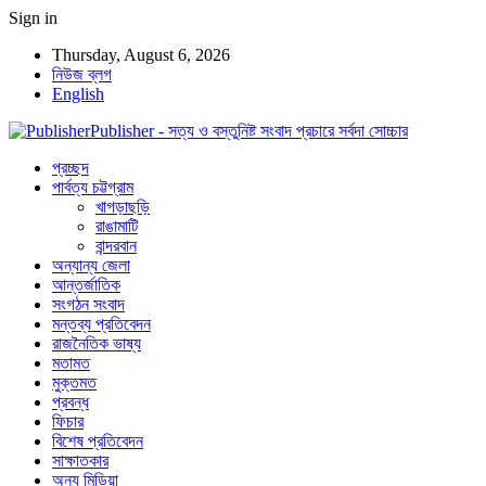
Sign in
Thursday, August 6, 2026
নিউজ ব্লগ
English
Publisher - সত্য ও বস্তুনিষ্ট সংবাদ প্রচারে সর্বদা সোচ্চার
প্রচ্ছদ
পার্বত্য চট্টগ্রাম
খাগড়াছড়ি
রাঙামাটি
বান্দরবান
অন্যান্য জেলা
আন্তর্জাতিক
সংগঠন সংবাদ
মন্তব্য প্রতিবেদন
রাজনৈতিক ভাষ্য
মতামত
মুক্তমত
প্রবন্ধ
ফিচার
বিশেষ প্রতিবেদন
সাক্ষাতকার
অন্য মিডিয়া