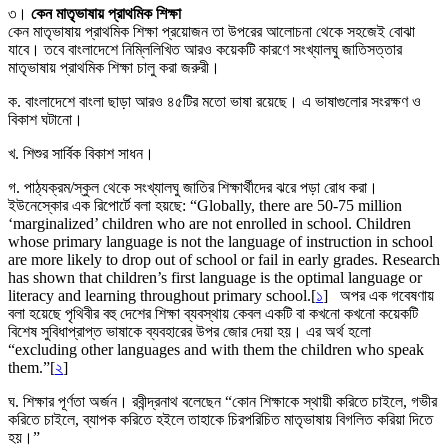
৩।
কেন মাতৃভাষায় প্রাথমিক শিক্ষা
কেন মাতৃভাষায় প্রাথমিক শিক্ষা প্রয়োজন তা উপরের আলোচনা থেকে সহজেই বোঝা
যাবে। তবে বাংলাদেশে নিম্লিলিখিত আরও কয়েকটি কারণে সংখ্যালঘু জাতিসত্তার
মাতৃভাষায় প্রাথমিক শিক্ষা চালু করা জরুরী।
ক. বাংলাদেশে বাংলা ছাড়া আরও ৪৫টির মতো ভাষা রয়েছে। এ ভাষাগুলোর সংরক্ষণ ও
বিকাশ ঘটানো।
খ. শিশুর সার্বিক বিকাশ সাধন।
গ. পাঠ্যক্রম/স্কুল থেকে সংখ্যালঘু জাতির শিক্ষার্থীদের ঝরে পড়া রোধ করা।
ইউনেস্কোর এক রিপোর্টে বলা হয়ছে: “Globally, there are 50-75 million
‘marginalized’ children who are not enrolled in school. Children
whose primary language is not the language of instruction in school
are more likely to drop out of school or fail in early grades. Research
has shown that children’s first language is the optimal language or
literacy and learning throughout primary school.[
১
] অপর এক গবেষণায়
বলা হয়েছে পৃথিবীর বহু দেশের শিক্ষা ব্যবস্থায় কেবল একটি বা কখনো কখনো কয়েকটি
বিশেষ সুবিধাপ্রাপ্ত ভাষাকে ব্যবহারের উপর জোর দেয়া হয়। এর অর্থ হলো
“excluding other languages and with them the children who speak
them.”[
২
]
ঘ. শিক্ষার পূর্ণতা অর্জন। রবীন্দ্রনাথ বলেছেন “কোন শিক্ষাকে স্থায়ী করিতে চাইলে, গভীর
করিতে চাইলে, ব্যাপক করিতে হইলে তাহাকে চিরপরিচিত মাতৃভাষায় বিগলিত করিয়া দিতে
হয়।”