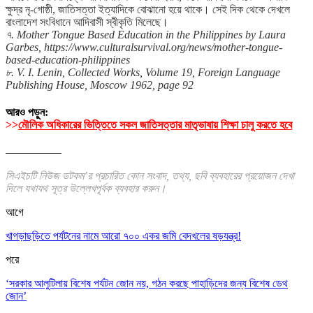
ক্ষুদ্র নৃ-গোষ্ঠী, জাতিসত্তা ইত্যাদিকে বোঝানো হয়ে থাকে। সেই দিক থেকে দেখলে
বাংলাদেশ সংবিধানে আদিবাসী স্বীকৃতি মিলেছে।
৭. Mother Tongue Based Education in the Philippines by Laura
Garbes, https://www.culturalsurvival.org/news/mother-tongue-
based-education-philippines
৮. V. I. Lenin, Collected Works, Volume 19, Foreign Language
Publishing House, Moscow 1962,
page 92
আরও পড়ুন:
>>
মৌলিক অধিকারের ভিত্তিতে সকল জাতিসত্তার মাতৃভাষায় শিক্ষা চালু করতে হবে
—————
সিএইচটি নিউজ ডটকম’র প্রচারিত কোন সংবাদ, তথ্য, ছবি ব্যবহারের প্রয়োজন দেখা
দিলে যথাযথ সূত্র উল্লেখপূর্বক ব্যবহার করুন।
আগে
খাগড়াছড়িতে পর্যটনের নামে আরো ৭০০ একর জমি বেদখলের ষড়যন্ত্র!
পরে
‘সরকার আলুটিলায় বিশেষ পর্যটন জোন নয়, গঠন করছে পাহাড়িদের জন্য বিশেষ ডেথ
জোন’