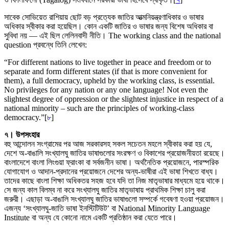
সাবেক সোভিয়েত রাশিয়ায় ছোট বড় প্রত্যেক জাতির আত্মনিয়ন্ত্রণাধিকার ও ভাষার
অধিকার স্বীকার করা হয়েছিল। কোন একটি জাতির ও ভাষার জন্য বিশেষ অধিকার বা
সুবিধা নয় –– এই ছিল লেলিনবাদী নীতি। The working class and the national
question প্রবন্ধে তিনি লেখেন:
“For different nations to live together in peace and freedom or to
separate and form different states (if that is more convenient for
them), a full democracy, upheld by the working class, is essential.
No privileges for any nation or any one language! Not even the
slightest degree of oppression or the slightest injustice in respect of a
national minority – such are the principles of working-class
democracy.”[
৮
]
৭। উপসংহার
বহু আন্দোলন সংগ্রামের পর আজ সরকারসহ সকল সচেতন মহলে স্বীকার করা হয় যে,
দেশে অ-বাঙালি সংখ্যালঘু জাতির ভাষাগুলোর সংরক্ষণ ও বিকাশের প্রয়োজনীয়তা রয়েছে।
বাংলাদেশে বাংলা লিংগুয়া ফ্রাংকা বা সর্বজনীন ভাষা। অর্থনৈতিক প্রয়োজনে, পারস্পরিক
যোগাযোগ ও আদান-প্রদানের প্রয়োজনে দেশের অন্য-ভাষীরা এই ভাষা শিখতে বাধ্য।
তাদের কাছে বাংলা শিক্ষা অধিকতর সহজ হবে যদি তা নিজ মাতৃভাষার মাধ্যমে হয়ে থাকে।
সে জন্য কাল বিলম্ব না করে সংখ্যালঘু জাতির মাতৃভাষায় প্রাথমিক শিক্ষা চালু করা
জরুরী। এছাড়া অ-বাঙালি সংখ্যালঘু জাতির ভাষাগুলো সম্পর্কে গবেষণা হওয়া প্রয়োজন।
এজন্য ‘সংখ্যালঘু-জাতি ভাষা ইনস্টিটিউট’ বা National Minority Language
Institute বা অন্য যে কোনো নামে একটি প্রতিষ্ঠান করা যেতে পারে।