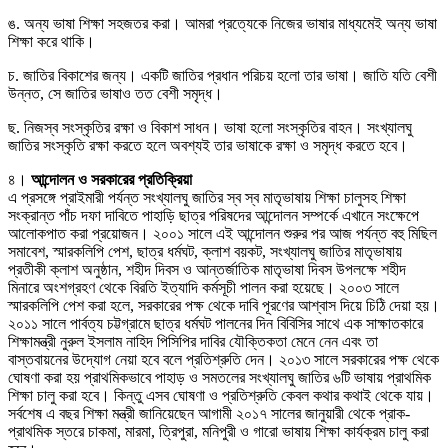
ঙ. অন্য ভাষা শিক্ষা সহজতর করা। আমরা প্রত্যেকে নিজের ভাষার মাধ্যমেই অন্য ভাষা
শিক্ষা করে থাকি।
চ. জাতির বিকাশের জন্য। একটি জাতির প্রধান পরিচয় হলো তার ভাষা। জাতি যতি বেশী
উন্নত, সে জাতির ভাষাও তত বেশী সমৃদ্ধ।
ছ. নিজস্ব সংস্কৃতির রক্ষা ও বিকাশ সাধন। ভাষা হলো সংস্কৃতির বাহন। সংখ্যালঘু
জাতির সংস্কৃতি রক্ষা করতে হলে অবশ্যই তার ভাষাকে রক্ষা ও সমৃদ্ধ করতে হবে।
৪।
আন্দোলন ও সরকারের প্রতিক্রিয়া
এ প্রসঙ্গে প্রাইমারী পর্যন্ত সংখ্যালঘু জাতির স্ব স্ব মাতৃভাষায় শিক্ষা চালুসহ শিক্ষা
সংক্রান্ত পাঁচ দফা দাবিতে পাহাড়ি ছাত্র পরিষদের আন্দোলন সম্পর্কে এখানে সংক্ষেপে
আলোকপাত করা প্রয়োজন। ২০০১ সালে এই আন্দোলন শুরুর পর আজ পর্যন্ত বহু মিছিল
সমাবেশ, স্মারকলিপি পেশ, ছাত্র ধর্মঘট, ক্লাশ বয়কট, সংখ্যালঘু জাতির মাতৃভাষায়
প্রতীকী ক্লাশ অনুষ্ঠান, শহীদ দিবস ও আন্তর্জাতিক মাতৃভাষা দিবস উপলক্ষে শহীদ
মিনারে অংশগ্রহণ থেকে বিরতি ইত্যাদি কর্মসূচী পালন করা হয়েছে। ২০০৩ সালে
স্মারকলিপি পেশ করা হলে, সরকারের পক্ষ থেকে দাবি পূরণের আশ্বাস দিয়ে চিঠি দেয়া হয়।
২০১১ সালে পার্বত্য চট্টগ্রামে ছাত্র ধর্মঘট পালনের দিন বিবিসির সাথে এক সাক্ষাতকারে
শিক্ষামন্ত্রী নুরুল ইসলাম নাহিদ পিসিপির দাবির যৌক্তিকতা মেনে নেন এবং তা
বাস্তবায়নের উদ্যোগ নেয়া হবে বলে প্রতিশ্রুতি দেন। ২০১৩ সালে সরকারের পক্ষ থেকে
ঘোষণা করা হয় প্রাথমিকভাবে পাহাড় ও সমতলের সংখ্যালঘু জাতির ৬টি ভাষায় প্রাথমিক
শিক্ষা চালু করা হবে। কিন্তু এসব ঘোষণা ও প্রতিশ্রুতি কেবল কথার কথাই থেকে যায়।
সর্বশেষ এ বছর শিক্ষা মন্ত্রী জানিয়েছেন আগামী ২০১৭ সালের জানুয়ারী থেকে প্রাক-
প্রাথমিক স্তরে চাকমা, মারমা, ত্রিপুরা, মনিপুরী ও গারো ভাষায় শিক্ষা কার্যক্রম চালু করা