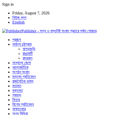
Sign in
Friday, August 7, 2026
নিউজ ব্লগ
English
Publisher - সত্য ও বস্তুনিষ্ট সংবাদ প্রচারে সর্বদা সোচ্চার
প্রচ্ছদ
পার্বত্য চট্টগ্রাম
খাগড়াছড়ি
রাঙামাটি
বান্দরবান
অন্যান্য জেলা
আন্তর্জাতিক
সংগঠন সংবাদ
মন্তব্য প্রতিবেদন
রাজনৈতিক ভাষ্য
মতামত
মুক্তমত
প্রবন্ধ
ফিচার
বিশেষ প্রতিবেদন
সাক্ষাতকার
অন্য মিডিয়া