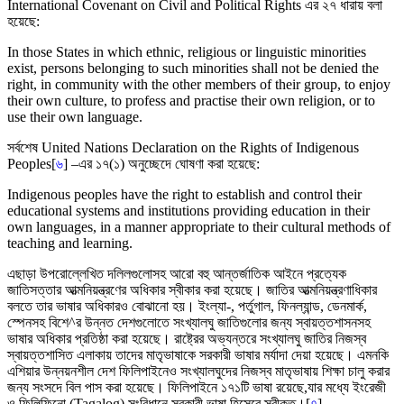
International Covenant on Civil and Political Rights এর ২৭ ধারায় বলা
হয়েছে:
In those States in which ethnic, religious or linguistic minorities
exist, persons belonging to such minorities shall not be denied the
right, in community with the other members of their group, to enjoy
their own culture, to profess and practise their own religion, or to
use their own language.
সর্বশেষ United Nations Declaration on the Rights of Indigenous
Peoples[
৬
] –এর ১৭(১) অনুচ্ছেদে ঘোষণা করা হয়েছে:
Indigenous peoples have the right to establish and control their
educational systems and institutions providing education in their
own languages, in a manner appropriate to their cultural methods of
teaching and learning.
এছাড়া উপরোল্লেখিত দলিলগুলোসহ আরো বহু আন্তর্জাতিক আইনে প্রত্যেক
জাতিসত্তার আত্মনিয়ন্ত্রণের অধিকার স্বীকার করা হয়েছে। জাতির আত্মনিয়ন্ত্রণাধিকার
বলতে তার ভাষার অধিকারও বোঝানো হয়। ইংল্যা-, পর্তুগাল, ফিনল্যান্ড, ডেনমার্ক,
স্পেনসহ বিশে^র উন্নত দেশগুলোতে সংখ্যালঘু জাতিগুলোর জন্য স্বায়ত্তশাসনসহ
ভাষার অধিকার প্রতিষ্ঠা করা হয়েছে। রাষ্ট্রের অভ্যন্তরে সংখ্যালঘু জাতির নিজস্ব
স্বায়ত্তশাসিত এলাকায় তাদের মাতৃভাষাকে সরকারী ভাষার মর্যাদা দেয়া হয়েছে। এমনকি
এশিয়ার উন্নয়নশীল দেশ ফিলিপাইনেও সংখ্যালঘুদের নিজস্ব মাতৃভাষায় শিক্ষা চালু করার
জন্য সংসদে বিল পাস করা হয়েছে। ফিলিপাইনে ১৭১টি ভাষা রয়েছে,যার মধ্যে ইংরেজী
ও ফিলিফিনো (Tagalog) সংবিধানে সরকারী ভাষা হিসেবে স্বীকৃত।[
৭
]