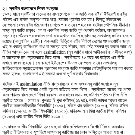
২। স্বাধীন বাংলাদেশে শিক্ষা সংস্কার
১৯৭১ সালে স্বাধীনতা লাভের পর বাংলাদেশকে ‘এক জাতি এক রাষ্ট্র’ ইউরোপীয় রাষ্ট্র
গঠনের এই মডেল অনুসরণ করে গড়ে তোলার প্রচেষ্টা শুরু হয়। কিন্তু ইউরোপের
দেশগুলো যেমন রাষ্ট্র গঠনের পর দেখতে পায় তাদের প্রত্যেক রাষ্ট্রের ভৌগলিক সীমানার
মধ্যে মূল জাতি ছাড়াও এক বা একাধিক অন্য জাতি পূর্ব থেকেই বর্তমান, বাংলাদেশেও
নতুন রাষ্ট্র গঠনের প্রাক্কালে দেখা যায় এখানে বাঙালি ছাড়াও বহু সংখ্যালঘু জাতির বসবাস
রয়েছে (আনুমানিক ৪৫টি)। এক-জাতি ভিত্তিক রাষ্ট্র নির্মাণে দেশের শাসকগোষ্ঠীর জন্য
এই সংখ্যালঘু জাতিগুলো বাধা বা সমস্যা হয়ে দাঁড়ায়, আর সেই সমস্যা দূর করতে তারা যে
নীতির আশ্রয় নেয় তা হলো assimilation (মূল জাতির সাথে আত্মীকরণ বা একীভূতকরণ)
বা তাদেরকে মূল স্রোতধারায় নিয়ে আসা। স্বাধীনতার ৪৫ বছর পর রাষ্ট্রের এই নীতি
এখানে বলবৎ রয়েছে। সে কারণে ইউরোপের উন্নত দেশগুলো তাদের সংখ্যালঘু
জাতিগুলোকে স্বায়ত্তশাসন প্রদানের মাধ্যমে জাতি সমস্যার মোটামুটিভাবে সমাধান করতে
সক্ষম হলেও, বাংলাদেশে এই সমস্যা এখনো পূর্ণ মাত্রায় বিরাজমান।
রাষ্ট্রের এই assimilation নীতি বাস্তবায়নের বা ও সংখ্যালঘু জাতিগুলোকে মূল
স্রোতধারায় নিয়ে আসার একটি প্রধান হাতিয়ার হলো শিক্ষা। স্বাধীনতা লাভের পর থেকে
আজ পর্যন্ত বাংলাদেশে শিক্ষা ব্যবস্থা সংস্কারের জন্য বহু কমিশন গঠিত ও শিক্ষানীতি
প্রণীত হয়েছে। যেমন ড. কুদরত-ই-খুদা কমিশন( ১৯৭৪), কাজী জাফর-আব্দুল বাতেন
প্রণীত অন্তবর্তীকালীন শিক্ষানীতি (১৯৭৯), মজিদ খান কমিশন (১৯৮৩), মফিজ উদ্দিন
কমিশন (১৯৮৭), জাতীয় শিক্ষানীতি (২০০০), মনিরুজ্জামান মিয়া জাতীয় শিক্ষা কমিশন
(২০০৩) এবং জাতীয় শিক্ষা নীতি ২০১০।
শেষোক্ত জাতীয় শিক্ষানীতি ২০১০ ছাড়া বাকি কমিশনগুলোর রিপোর্টে কিংবা অন্যান্য
প্রণীত নীতিমালায় ও সুপারিশে সংখ্যালঘু জাতিগুলোর কোন অস্তিত্ব পাওয়া যায় না।