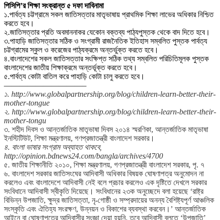
পিসিপি’র শিক্ষা সংক্রান্ত ৫ দফা দাবিনামা
১.পার্বত্য চট্টগ্রামে সকল জাতিসত্তার মাতৃভাষায় প্রাথমিক শিক্ষা লাভের অধিকার নিশ্চিত
করতে হবে।
২.জাতিসত্তার প্রতি অবমাননাকর যেকোন বক্তব্য পাঠ্যপুস্তক থেকে বাদ দিতে হবে।
৩.পাহাড়ি জাতিসত্তার সঠিক ও সংগ্রামী রাজনৈতিক ইতিহাস সম্বলিত পুস্তক পার্বত্য
চট্টগ্রামের স্কুল ও করেজের পাঠ্যক্রমে অন্তর্ভুক্ত করতে হবে।
৪.বাংলাদেশের সকল জাতিসত্তার সংক্ষিপ্ত সঠিক তথ্য সম্বলিত পরিচিতিমূলক পুস্তক
বাংলাদেশের জাতীয় শিক্ষাক্রমে অন্তর্ভূক্ত করতে হবে।
৫.পার্বত্য কোটা বাতিল করে পাহাড়ি কোটা চালু করতে হবে।
——————————–
১. http://www.globalpartnership.org/blog/children-learn-better-their-
mother-tongue
২. http://www.globalpartnership.org/blog/children-learn-better-their-
mother-tongu
৩. শহীদ দিবস ও আন্তর্জাতিক মাতৃভাষা দিবস ২০১৪ স্মরণিকা, আন্তর্জাতিক মাতৃভাষা
ইনস্টিটিউট, শিক্ষা মন্ত্রণালয়, গণপ্রজাতন্ত্রী বাংলাদেশ সরকার।
৪. বাংলা ভাষার সংগ্রাম অব্যাহত থাকবে,
http://opinion.bdnews24.com/bangla/archives/4700
৫. জাতীয় শিক্ষানীতি ২০১০, শিক্ষা মন্ত্রণালয়, গণপ্রজাতন্ত্রী বাংলাদেশ সরকার, পৃ. ৭
৬. বাংলাদেশ সরকার জাতিসংঘের আদিবাসী অধিকার বিষয়ক ঘোষণাপত্র অনুমোদন না
করলেও এবং বাংলাদেশে আদিবাসী নেই বলে প্রচার করলেও এক দৃষ্টিতে দেখলে সরকার
সংবিধানে আদিবাসী স্বীকৃতি দিয়েছে। সংবিধানের ২৩ক অনুচ্ছেদে বলা হয়েছে ‘রাষ্ট্র
বিভিন্ন উপজাতি, ক্ষুদ্র জাতিসত্তা, নৃ-গোষ্ঠী ও সম্প্রদায়ের অনন্য বৈশিষ্ট্যপূর্ণ আঞ্চলিক
সংস্কৃতি এবং ঐতিহ্য সংরক্ষণ, উন্নয়ন ও বিকাশের ব্যবস্থা করবেন।’ আন্তর্জাতিক
আইনে বা ঘোষণাপত্রে আদিবাসীর সংজ্ঞা দেয়া হয়নি, তবে আদিবাসী বলতে ‘উপজাতি’