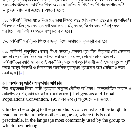
প্রাক-প্রাথমিক ও প্রাথমিক শিক্ষা অধ্যায়ে ‘আদিবাসী শিশু’দের শিক্ষার ব্যাপারে ৩টি
অনুচ্ছেদ বরাদ্দ করা হয়েছে। এগুলো হলো:
১৮. আদিবাসী শিশুরা যাতে নিজেদের ভাষা শিখতে পারে সেই লক্ষ্যে তাদের জন্য আদিবাসী
শিক্ষক ও পাঠ্যপুস্তকের ব্যবস্থা করা হবে। এই কাজে, বিশেষ করে পাঠ্যপুস্তক
প্রণয়নে, আদিবাসী সমাজকে সম্পৃক্ত করা হবে।
১৯. আদিবাসী প্রান্তিক শিশুদের জন্য বিশেষ সহায়তার ব্যবস্থা করা হবে।
২০. আদিবাসী অধ্যুষিত (পাহাড় কিংবা সমতল) যেসকল প্রাথমিক বিদ্যালয় নেই সেসকল
এলাকায় প্রাথমিক বিদ্যালয় স্থাপন করা হবে। যেহেতু কোনো কোনো এলাকায়
আদিবাসীদের বসতি হালকা তাই একটি বিদ্যালয়ে পর্যাপ্ত শিক্ষার্থী ভর্তি হওয়ার সুযোগ সৃষ্টি
করার লক্ষ্যে শিক্ষার্থী ও শিক্ষকদের আবাসিক ব্যবস্থার প্রয়োজন হলে সেদিকেও নজর
দেয়া হবে।[
৫
]
৬।
সংখ্যালঘু জাতির মাতৃভাষার অধিকার
নিজ মাতৃভাষায় শিক্ষা একটি প্রত্যেক মানুষের মৌলিক অধিকার। আন্তর্জাতিক আইনে ও
ঘোষণাপত্রে এই অধিকার স্বীকার করা হয়েছে। Indigenous and Tribal
Populations Convention, 1957-এর ২৩(১) অনুচ্ছেদে বলা হয়েছে:
Children belonging to the populations concerned shall be taught to
read and write in their mother tongue or, where this is not
practicable, in the language most commonly used by the group to
which they belong.