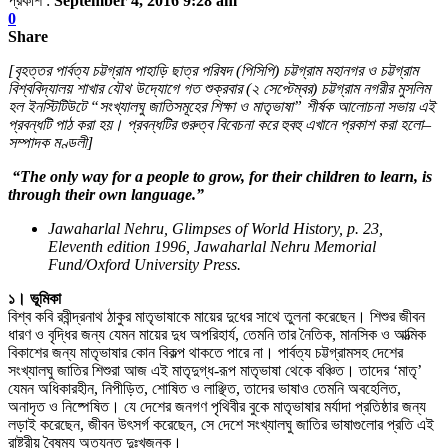
প্রকাশ :
September 4, 2016 9:28 am
0
Share
[বৃহত্তর পার্বত্য চট্টগ্রাম পাহাড়ি ছাত্র পরিষদ (পিসিপি) চট্টগ্রাম মহানগর ও চট্টগ্রাম
বিশ্ববিদ্যালয় শাখার যৌথ উদ্যোগে গত শুক্রবার (২ সেপ্টেম্বর) চট্টগ্রাম নগরীর মুসলিম
হল ইনস্টিটিউটে “সংখ্যালঘু জাতিসমূহের শিক্ষা ও মাতৃভাষা” শীর্ষক আলোচনা সভায় এই
প্রবন্ধটি পাঠ করা হয়। প্রবন্ধটির গুরুত্ব বিবেচনা করে হুবহু এখানে প্রকাশ করা হলো–
সম্পাদক মণ্ডলী]
“The only way for a people to grow, for their children to learn, is
through their own language.”
Jawaharlal Nehru, Glimpses of World History, p. 23,
Eleventh edition 1996, Jawaharlal Nehru Memorial
Fund/Oxford University Press.
১। ভূমিকা
বিশ্ব কবি রবীন্দ্রনাথ ঠাকুর মাতৃভাষাকে মায়ের দুধের সাথে তুলনা করেছেন। শিশুর জীবন
ধারণ ও বৃদ্ধির জন্য যেমন মায়ের দুধ অপরিহার্য, তেমনি তার নৈতিক, মানসিক ও আত্মিক
বিকাশের জন্য মাতৃভাষার কোন বিকল্প থাকতে পারে না। পার্বত্য চট্টগ্রামসহ দেশের
সংখ্যালঘু জাতির শিশুরা আজ এই মাতৃদুগ্ধ-রূপ মাতৃভাষা থেকে বঞ্চিত। তাদের ‘মাতৃ’
যেমন অধিকারহীন, নিপীড়িত, শোষিত ও লাঞ্ছিত, তাদের ভাষাও তেমনি অবহেলিত,
অনাদৃত ও নিষ্পেষিত। যে দেশের জনগণ পৃথিবীর বুকে মাতৃভাষার মর্যাদা প্রতিষ্ঠার জন্য
লড়াই করেছেন, জীবন উৎসর্গ করেছেন, সে দেশে সংখ্যালঘু জাতির ভাষাগুলোর প্রতি এই
রাষ্ট্রীয় বৈষম্য অত্যন্ত দুঃখজনক।