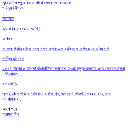
তুমি এটাও পছন্দ করতে পারো
লেখক থেকে আরো
পার্বত্য চট্টগ্রাম
মতামত
আমরা কিসের জন্য লড়ছি?
অপরাধ
সাজেক পর্যটন থেকে সন্তু গ্রুপ কর্তৃক এক ব্যক্তিকে অপহরণের অভিযোগ
পার্বত্য চট্টগ্রাম
২০২৪ সালের ৬ আগস্ট রাঙামাটিতে সমাবেশে যাওয়া ছাত্র-জনতার ওপর যেভাবে হামলা
চালিয়েছিল…
খাগড়াছড়ি
জুলাই মাসে পার্বত্য চট্টগ্রামে ঘটেছে খুন, অপহরণ, হামলা, গ্রেফতারসহ নানা
মানবাধিকার…
আগে
পরে
মতামত দিন