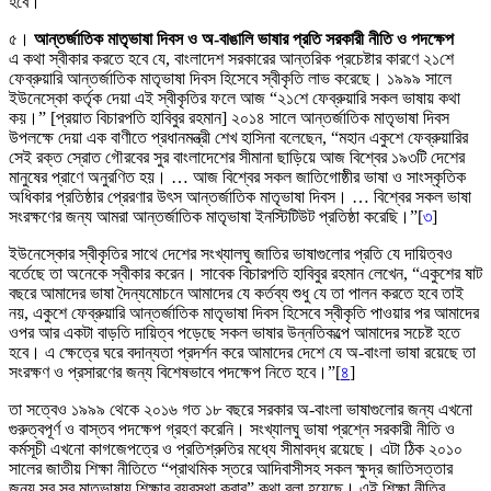
হবে।
৫।
আন্তর্জাতিক মাতৃভাষা দিবস ও অ-বাঙালি ভাষার প্রতি সরকারী নীতি ও পদক্ষেপ
এ কথা স্বীকার করতে হবে যে, বাংলাদেশ সরকারের আন্তরিক প্রচেষ্টার কারণে ২১শে
ফেব্রুয়ারি আন্তর্জাতিক মাতৃভাষা দিবস হিসেবে স্বীকৃতি লাভ করেছে। ১৯৯৯ সালে
ইউনেস্কো কর্তৃক দেয়া এই স্বীকৃতির ফলে আজ “২১শে ফেব্রুয়ারি সকল ভাষায় কথা
কয়।” [প্রয়াত বিচারপতি হাবিবুর রহমান] ২০১৪ সালে আন্তর্জাতিক মাতৃভাষা দিবস
উপলক্ষে দেয়া এক বাণীতে প্রধানমন্ত্রী শেখ হাসিনা বলেছেন, “মহান একুশে ফেব্রুয়ারির
সেই রক্ত স্রোত গৌরবের সুর বাংলাদেশের সীমানা ছাড়িয়ে আজ বিশ্বের ১৯৩টি দেশের
মানুষের প্রাণে অনুরণিত হয়। … আজ বিশ্বের সকল জাতিগোষ্ঠীর ভাষা ও সাংস্কৃতিক
অধিকার প্রতিষ্ঠার প্রেরণার উৎস আন্তর্জাতিক মাতৃভাষা দিবস। … বিশ্বের সকল ভাষা
সংরক্ষণের জন্য আমরা আন্তর্জাতিক মাতৃভাষা ইনস্টিটিউট প্রতিষ্ঠা করেছি।”[
৩
]
ইউনেস্কোর স্বীকৃতির সাথে দেশের সংখ্যালঘু জাতির ভাষাগুলোর প্রতি যে দায়িত্বও
বর্তেছে তা অনেকে স্বীকার করেন। সাবেক বিচারপতি হাবিবুর রহমান লেখেন, “একুশের ষাট
বছরে আমাদের ভাষা দৈন্যমোচনে আমাদের যে কর্তব্য শুধু যে তা পালন করতে হবে তাই
নয়, একুশে ফেব্রুয়ারি আন্তর্জাতিক মাতৃভাষা দিবস হিসেবে স্বীকৃতি পাওয়ার পর আমাদের
ওপর আর একটা বাড়তি দায়িত্ব পড়েছে সকল ভাষার উন্নতিকল্পে আমাদের সচেষ্ট হতে
হবে। এ ক্ষেত্রে ঘরে বদান্যতা প্রদর্শন করে আমাদের দেশে যে অ-বাংলা ভাষা রয়েছে তা
সংরক্ষণ ও প্রসারণের জন্য বিশেষভাবে পদক্ষেপ নিতে হবে।”[
৪
]
তা সত্বেও ১৯৯৯ থেকে ২০১৬ গত ১৮ বছরে সরকার অ-বাংলা ভাষাগুলোর জন্য এখনো
গুরুত্বপূর্ণ ও বাস্তব পদক্ষেপ গ্রহণ করেনি। সংখ্যালঘু ভাষা প্রশ্নে সরকারী নীতি ও
কর্মসূচী এখনো কাগজেপত্রে ও প্রতিশ্রুতির মধ্যে সীমাবদ্ধ রয়েছে। এটা ঠিক ২০১০
সালের জাতীয় শিক্ষা নীতিতে “প্রাথমিক স্তরে আদিবাসীসহ সকল ক্ষুদ্র জাতিসত্তার
জন্য স্ব স্ব মাতৃভাষায় শিক্ষার ব্যবস্থা করার” কথা বলা হয়েছে। এই শিক্ষা নীতির