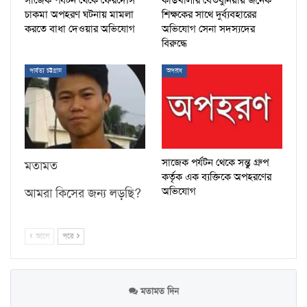
সাজেক পর্যটন থেকে ফেরদৌস
কাউখালীর বেতবুনিয়ায় জনৈক
চাকমা অপহরণ ঘটনায় মামলা
শিক্ষকের সাথে দুর্ব্যবহারের
করতে বাধা দেওয়ার অভিযোগ
অভিযোগ সেনা সদস্যদের
বিরুদ্ধে
পার্বত্য চট্টগ্রাম
অপরাধ
সাজেক পর্যটন থেকে সন্তু গ্রুপ
মতামত
কর্তৃক এক ব্যক্তিকে অপহরণের
অভিযোগ
আমরা কিসের জন্য লড়ছি?
আগে
পরে
মতামত দিন