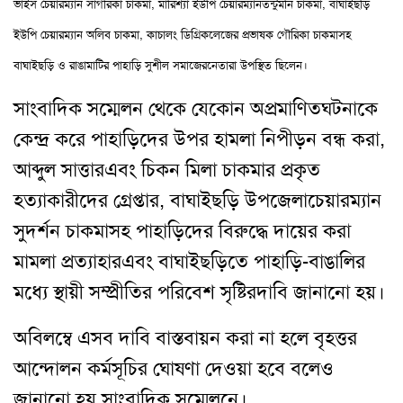
ভাইস চেয়ারম্যান সাগরিকা চাকমা
,
মারিশ্যা ইউপি চেয়ারম্যান
তন্টুমনি চাকমা
,
বাঘাইছড়ি
ইউপি চেয়ারম্যান অলিব চাকমা
,
কাচালং ডিগ্রি
কলেজের প্রভাষক গৌরিকা চাকমাসহ
বাঘাইছড়ি ও রাঙামাটির পাহাড়ি সুশীল সমাজের
নেতারা উপস্থিত ছিলেন
।
সাংবাদিক সম্মেলন থেকে যেকোন অপ্রমাণিত
ঘটনাকে
কেন্দ্র করে পাহাড়িদের উপর হামলা নিপীড়ন বন্ধ করা
,
আব্দুল সাত্তার
এবং চিকন মিলা চাকমার প্রকৃত
হত্যাকারীদের গ্রেপ্তার
,
বাঘাইছড়ি উপজেলা
চেয়ারম্যান
সুদর্শন চাকমাসহ পাহাড়িদের বিরুদ্ধে দায়ের করা
মামলা প্রত্যাহার
এবং বাঘাইছড়িতে পাহাড়ি-বাঙালির
মধ্যে স্থায়ী সম্প্রীতির পরিবেশ সৃষ্টির
দাবি জানানো হয়
।
অবিলম্বে এসব দাবি বাস্তবায়ন করা না হলে বৃহত্তর
আন্দোলন কর্মসূচির ঘোষণা দেওয়া হবে বলেও
জানানো হয় সাংবাদিক সম্মেলনে
।