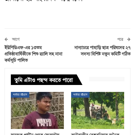
আগে
পরে
ইউপিডিএফ-এর ১৩তম
নান্যাচরে পাহাড়ি ছাত্র পরিষদের ২৭
প্রতিষ্ঠাবার্ষিকীতে শিশু র‌্যালি সহ নানা
সদস্য বিশিষ্ট নতুন কমিটি গঠিত
কর্মসূচি পালিত
তুমি এটাও পছন্দ করতে পারো
পার্বত্য চট্টগ্রাম
পার্বত্য চট্টগ্রাম