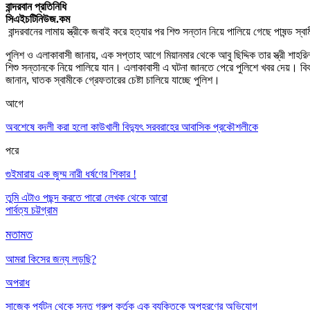
বান্দরবান প্রতিনিধি
সিএইচটিনিউজ.কম
বান্দরবানের লামায় স্ত্রীকে জবাই করে হত্যার পর শিশু সন্তান নিয়ে পালিয়ে গেছে পাষন্
পুলিশ ও এলাকাবাসী জানায়, এক সপ্তাহ আগে মিয়ানমার থেকে আবু ছিদ্দিক তার স্ত্রী শাহর
শিশু সন্তানকে নিয়ে পালিয়ে যান। এলাকাবাসী এ ঘটনা জানতে পেরে পুলিশে খবর দেয়। বিকা
জানান, ঘাতক স্বামীকে গ্রেফতারের চেষ্টা চালিয়ে যাচ্ছে পুলিশ।
আগে
অবশেষে বদলী করা হলো কাউখালী বিদ্যুৎ সরবরাহের আবাসিক প্রকৌশলীকে
পরে
গুইমারায় এক জুম্ম নারী ধর্ষণের শিকার !
তুমি এটাও পছন্দ করতে পারো
লেখক থেকে আরো
পার্বত্য চট্টগ্রাম
মতামত
আমরা কিসের জন্য লড়ছি?
অপরাধ
সাজেক পর্যটন থেকে সন্তু গ্রুপ কর্তৃক এক ব্যক্তিকে অপহরণের অভিযোগ