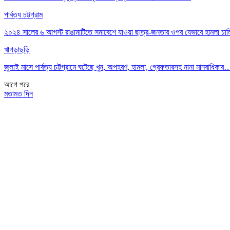
পার্বত্য চট্টগ্রাম
২০২৪ সালের ৬ আগস্ট রাঙামাটিতে সমাবেশে যাওয়া ছাত্র-জনতার ওপর যেভাবে হামলা চা
খাগড়াছড়ি
জুলাই মাসে পার্বত্য চট্টগ্রামে ঘটেছে খুন, অপহরণ, হামলা, গ্রেফতারসহ নানা মানবাধিকার
আগে
পরে
মতামত দিন