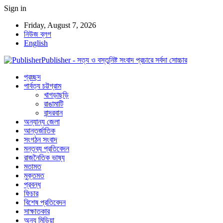
Sign in
Friday, August 7, 2026
নিউজ ব্লগ
English
Publisher - সত্য ও বস্তুনিষ্ট সংবাদ প্রচারে সর্বদা সোচ্চার
প্রচ্ছদ
পার্বত্য চট্টগ্রাম
খাগড়াছড়ি
রাঙামাটি
বান্দরবান
অন্যান্য জেলা
আন্তর্জাতিক
সংগঠন সংবাদ
মন্তব্য প্রতিবেদন
রাজনৈতিক ভাষ্য
মতামত
মুক্তমত
প্রবন্ধ
ফিচার
বিশেষ প্রতিবেদন
সাক্ষাতকার
অন্য মিডিয়া