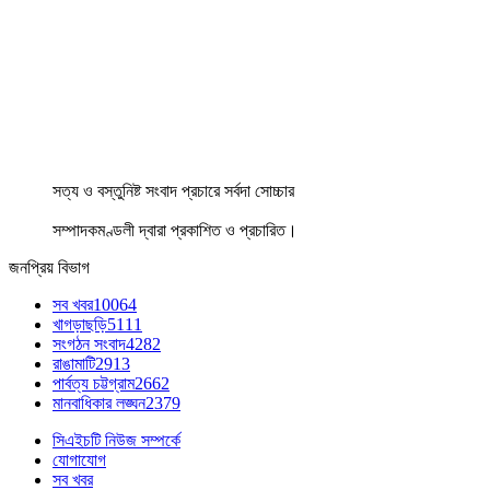
সত্য ও বস্তুনিষ্ট সংবাদ প্রচারে সর্বদা সোচ্চার
সম্পাদকমণ্ডলী দ্বারা প্রকাশিত ও প্রচারিত।
জনপ্রিয় বিভাগ
সব খবর
10064
খাগড়াছড়ি
5111
সংগঠন সংবাদ
4282
রাঙামাটি
2913
পার্বত্য চট্টগ্রাম
2662
মানবাধিকার লঙ্ঘন
2379
সিএইচটি নিউজ সম্পর্কে
যোগাযোগ
সব খবর