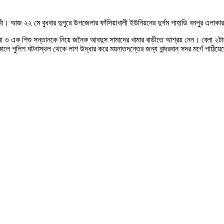
ড স্বামী। আজ ২২ মে বুধবার দুপুরে উপজেলার ফাঁসিয়াখালী ইউনিয়নের দুর্গম পাহাডি বনপুর এ
িনা ও এক শিশু সন্তানকে নিয়ে জনৈক আবদুস সামাদের খামার বাড়ীতে আশ্রয় নেন। বেলা ২টার দ
লে পুলিশ ঘটনাস্থল থেকে লাশ উদ্ধার করে ময়নাতদন্তের জন্য বান্দরবান সদর মর্গে পাঠিয়েছে