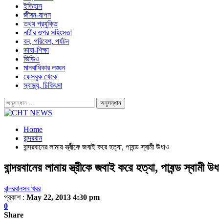
ইতিহাস
জীবন-যাপন
তথ্য প্রযুক্তি
নারীর ওপর সহিংসতা
বন, পরিবেশ, পর্যটন
ভাষা-শিক্ষা
ভিডিও
মানবাধিকার লঙ্ঘন
ফেসবুক থেকে
স্বাস্থ্য, চিকিৎসা
Home
বান্দরবান
বান্দরবানের লামায় স্ত্রীকে জবাই করে হত্যা, পাষন্ড স্বামী উধাও
বান্দরবানের লামায় স্ত্রীকে জবাই করে হত্যা, পাষন্ড স্বামী উ
বান্দরবান
সব খবর
প্রকাশ :
May 22, 2013 4:30 pm
0
Share