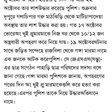
অক্টোবর
তার লাশ
উদ্ধার করেছে পুলিশ
।
শুক্রবার
দুপুরে গলাচিপার গরু মাঠঝিড়ি থেকে মাটিচাপা
দেয়া
অবস্থায় তার লাশ উদ্ধার করা হয়
।
গত
১৭ অক্টোবর
ভোরে
অং থুই প্রু
মারমাকে নিজ ঘর থেকে ১০/১২ জন
অস্ত্রধারী অপহরণ করে নিয়ে যায়
।
১৯ অক্টোবর
ঘটনার
সাথে জড়িত সন্দেহে রাজবিলা থেকে গঙ্গা মারমা নামে
এক জনকে আটক করে
পুলিশ
।
সে জেএসএস(সন্তু)-
এর ছাত্র সংগঠন পাহাড়ি ছাত্র পরিষদের সদস্য বলে
জানা গেছে।
গঙ্গা মারমা পুলিশকে জানায়
,
অপহরণের
পরের দিন অং থুই প্রু মারমাকে
গুলি করে হত্যা করা
হয়েছে
।
এরপর
পুলিশ তাকে নিয়ে উদ্ধার
অভিযানে
নামে
।