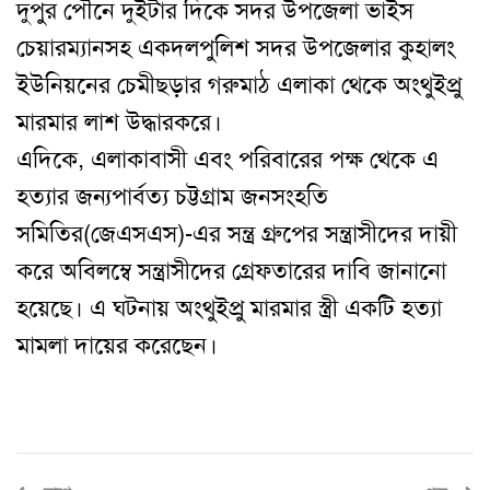
দুপুর পৌনে দুইটার দিকে সদর উপজেলা ভাইস
চেয়ারম্যানসহ একদল
পুলিশ সদর উপজেলার কুহালং
ইউনিয়নের চেমীছড়ার গরুমাঠ এলাকা থেকে
অংথুইপ্রু
মারমার
লাশ উদ্ধার
করে
।
এদিকে
,
এলাকাবাসী এবং পরিবারের পক্ষ থেকে এ
হত্যার জন্য
পার্বত্য চট্টগ্রাম জনসংহতি
সমিতির(জেএসএস)
-এর সন্ত্র গ্রুপের সন্ত্রাসীদের দায়ী
করে অবিলম্বে সন্ত্রাসীদের গ্রেফতারের দাবি জানানো
হয়েছে। এ ঘটনায় অংথুইপ্রু মারমার স্ত্রী একটি হত্যা
মামলা দায়ের করেছেন।