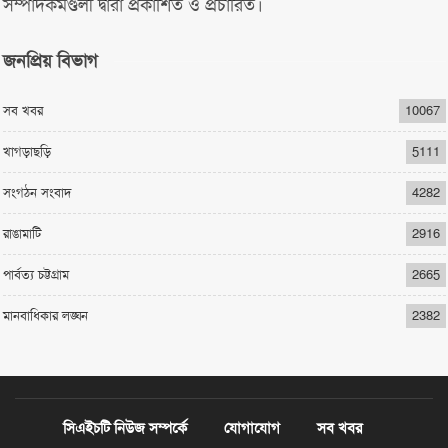
সম্পাদকমণ্ডলী দ্বারা প্রকাশিত ও প্রচারিত।
জনপ্রিয় বিভাগ
সব খবর
10067
খাগড়াছড়ি
5111
সংগঠন সংবাদ
4282
রাঙামাটি
2916
পার্বত্য চট্টগ্রাম
2665
মানবাধিকার লঙ্ঘন
2382
সিএইচটি নিউজ সম্পর্কে
যোগাযোগ
সব খবর