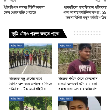
আগে
পরে
ইউপডিএফ সদস্য বিউটি চাকমা
পানছড়িতে পাহাড়ি ছাত্র পরিষদের
জেল থেকে মুক্তি পেয়েছে
থানা শাখার কাউন্সিল সম্পন্ন : ১৯
সদস্য বিশিষ্ট নতুন কমিটি গঠিত
তুমি এটাও পছন্দ করতে পারো
পার্বত্য চট্টগ্রাম
পার্বত্য চট্টগ্রাম
সাজেকে সন্তু গ্রুপের সাথে
সাজেক পর্যটন থেকে ফেরদৌস
যোগসাজশ করে অপহৃত ব্যক্তিকে
চাকমা অপহরণ ঘটনায় মামলা
“উদ্ধার” নাটক সেনাবাহিনীর :…
করতে বাধা দেওয়ার অভিযোগ
পার্বত্য চট্টগ্রাম
পার্বত্য চট্টগ্রাম