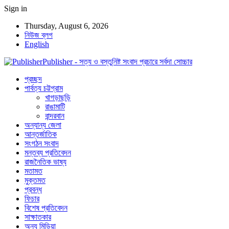
Sign in
Thursday, August 6, 2026
নিউজ ব্লগ
English
Publisher - সত্য ও বস্তুনিষ্ট সংবাদ প্রচারে সর্বদা সোচ্চার
প্রচ্ছদ
পার্বত্য চট্টগ্রাম
খাগড়াছড়ি
রাঙামাটি
বান্দরবান
অন্যান্য জেলা
আন্তর্জাতিক
সংগঠন সংবাদ
মন্তব্য প্রতিবেদন
রাজনৈতিক ভাষ্য
মতামত
মুক্তমত
প্রবন্ধ
ফিচার
বিশেষ প্রতিবেদন
সাক্ষাতকার
অন্য মিডিয়া