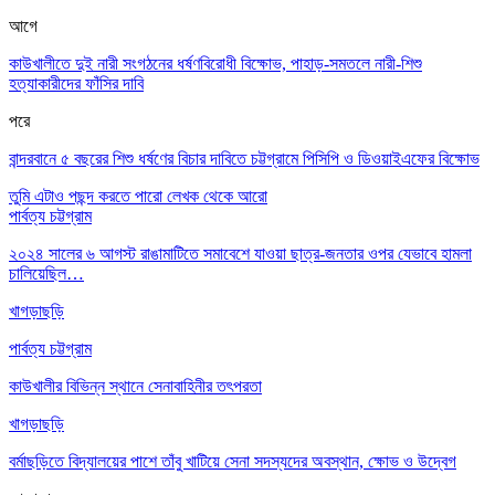
আগে
কাউখালীতে দুই নারী সংগঠনের ধর্ষণবিরোধী বিক্ষোভ, পাহাড়-সমতলে নারী-শিশু
হত্যাকারীদের ফাঁসির দাবি
পরে
বান্দরবানে ৫ বছরের শিশু ধর্ষণের বিচার দাবিতে চট্টগ্রামে পিসিপি ও ডিওয়াইএফের বিক্ষোভ
তুমি এটাও পছন্দ করতে পারো
লেখক থেকে আরো
পার্বত্য চট্টগ্রাম
২০২৪ সালের ৬ আগস্ট রাঙামাটিতে সমাবেশে যাওয়া ছাত্র-জনতার ওপর যেভাবে হামলা
চালিয়েছিল…
খাগড়াছড়ি
পার্বত্য চট্টগ্রাম
কাউখালীর বিভিন্ন স্থানে সেনাবাহিনীর তৎপরতা
খাগড়াছড়ি
বর্মাছড়িতে বিদ্যালয়ের পাশে তাঁবু খাটিয়ে সেনা সদস্যদের অবস্থান, ক্ষোভ ও উদ্বেগ