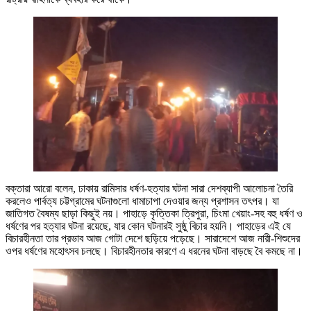
বক্তারা আরো বলেন, ঢাকায় রামিসার ধর্ষণ-হত্যার ঘটনা সারা দেশব্যাপী আলোচনা তৈরি
করলেও পার্বত্য চট্টগ্রামের ঘটনাগুলো ধামাচাপা দেওয়ার জন্য প্রশাসন তৎপর। যা
জাতিগত বৈষম্য ছাড়া কিছুই নয়। পাহাড়ে কৃত্তিকা ত্রিপুরা, চিংমা খেয়াং-সহ বহু ধর্ষণ ও
ধর্ষণের পর হত্যার ঘটনা রয়েছে, যার কোন ঘটনারই সুষ্ঠু বিচার হয়নি। পাহাড়ের এই যে
বিচারহীনতা তার প্রভাব আজ গোটা দেশে ছড়িয়ে পড়েছে। সারাদেশে আজ নারী-শিশুদের
ওপর ধর্ষণের মহোৎসব চলছে। বিচারহীনতার কারণে এ ধরনের ঘটনা বাড়ছে বৈ কমছে না।