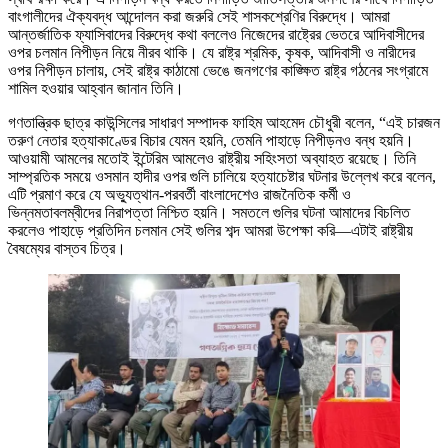
বাংগালীদের ঐক্যবদ্ধ আন্দোলন করা জরুরি সেই শাসকশ্রেণির বিরুদ্ধে। আমরা
আন্তর্জাতিক ফ্যাসিবাদের বিরুদ্ধে কথা বললেও নিজেদের রাষ্ট্রের ভেতরে আদিবাসীদের
ওপর চলমান নিপীড়ন নিয়ে নীরব থাকি। যে রাষ্ট্র শ্রমিক, কৃষক, আদিবাসী ও নারীদের
ওপর নিপীড়ন চালায়, সেই রাষ্ট্র কাঠামো ভেঙে জনগণের কাঙ্ক্ষিত রাষ্ট্র গঠনের সংগ্রামে
শামিল হওয়ার আহ্বান জানান তিনি।
গণতান্ত্রিক ছাত্র কাউন্সিলের সাধারণ সম্পাদক ফাহিম আহমেদ চৌধুরী বলেন, “এই চারজন
তরুণ নেতার হত্যাকাণ্ডের বিচার যেমন হয়নি, তেমনি পাহাড়ে নিপীড়নও বন্ধ হয়নি।
আওয়ামী আমলের মতোই ইন্টেরিম আমলেও রাষ্ট্রীয় সহিংসতা অব্যাহত রয়েছে। তিনি
সাম্প্রতিক সময়ে ওসমান হাদীর ওপর গুলি চালিয়ে হত্যাচেষ্টার ঘটনার উল্লেখ করে বলেন,
এটি প্রমাণ করে যে অভ্যুত্থান-পরবর্তী বাংলাদেশেও রাজনৈতিক কর্মী ও
ভিন্নমতাবলম্বীদের নিরাপত্তা নিশ্চিত হয়নি। সমতলে গুলির ঘটনা আমাদের বিচলিত
করলেও পাহাড়ে প্রতিদিন চলমান সেই গুলির শব্দ আমরা উপেক্ষা করি—এটাই রাষ্ট্রীয়
বৈষম্যের বাস্তব চিত্র।