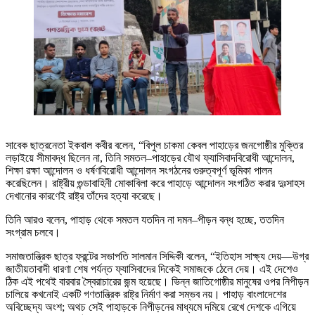
সাবেক ছাত্রনেতা ইকবাল কবীর বলেন, “বিপুল চাকমা কেবল পাহাড়ের জনগোষ্ঠীর মুক্তির
লড়াইয়ে সীমাবদ্ধ ছিলেন না, তিনি সমতল–পাহাড়ের যৌথ ফ্যাসিবাদবিরোধী আন্দোলন,
শিক্ষা রক্ষা আন্দোলন ও ধর্ষণবিরোধী আন্দোলন সংগঠনের গুরুত্বপূর্ণ ভূমিকা পালন
করেছিলেন। রাষ্ট্রীয় গুন্ডাবাহিনী মোকাবিলা করে পাহাড়ে আন্দোলন সংগঠিত করার দুঃসাহস
দেখানোর কারণেই রাষ্ট্র তাঁদের হত্যা করেছে।
তিনি আরও বলেন, পাহাড় থেকে সমতল যতদিন না দমন–পীড়ন বন্ধ হচ্ছে, ততদিন
সংগ্রাম চলবে।
সমাজতান্ত্রিক ছাত্র ফ্রন্টের সভাপতি সালমান সিদ্দিকী বলেন, “ইতিহাস সাক্ষ্য দেয়—উগ্র
জাতীয়তাবাদী ধারণা শেষ পর্যন্ত ফ্যাসিবাদের দিকেই সমাজকে ঠেলে দেয়। এই দেশেও
ঠিক এই পথেই বারবার স্বৈরাচারের জন্ম হয়েছে। ভিন্ন জাতিগোষ্ঠীর মানুষের ওপর নিপীড়ন
চালিয়ে কখনোই একটি গণতান্ত্রিক রাষ্ট্র নির্মাণ করা সম্ভব নয়। পাহাড় বাংলাদেশের
অবিচ্ছেদ্য অংশ; অথচ সেই পাহাড়কে নিপীড়নের মাধ্যমে দমিয়ে রেখে দেশকে এগিয়ে