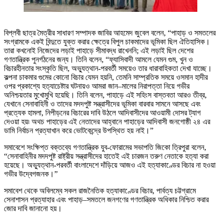
বিপ্লবী ছাত্র মৈত্রীর সাধারণ সম্পাদক জাবির আহমেদ জুবেল বলেন, “পাহাড় ও সমতলের
সংগ্রামকে একই বিন্দুতে যুক্ত করার ক্ষেত্রে বিপুল চাকমাদের ভূমিকা ছিল ঐতিহাসিক।
তারা কখনোই নিজেদের লড়াই পাহাড়ে সীমাবদ্ধ রাখেননি; এই লড়াই ছিল দেশের
গণতান্ত্রিক পুনর্গঠনের জন্য। তিনি বলেন, “ফ্যাসিবাদী আমলে যেমন গুম, খুন ও
বিচারহীনতার সংস্কৃতি ছিল, অভ্যুত্থান-পরবর্তী সময়েও তার ধারাবাহিকতা দেখা যাচ্ছে।
কল্পনা চাকমার গুমের কোনো বিচার যেমন হয়নি, তেমনি সাম্প্রতিক সময়ে ওসমান হাদীর
ওপর প্রকাশ্যে হত্যাচেষ্টার ঘটনায়ও আমরা জান–মালের নিরাপত্তা নিয়ে গভীর
অনিশ্চয়তার মুখোমুখি হয়েছি। তিনি বলেন, পাহাড়ে এই সহিংস বাস্তবতা আরও তীব্র,
যেখানে সেনাবাহিনী ও তাদের মদদপুষ্ট সন্ত্রাসীদের ভূমিকা বারবার সামনে আসছে এবং
প্রত্যেক হামলা, নিপীড়নের বিচারের দাবি উঠলে আদিবাসীদের আওয়ামী দোসর ট্যাগ
দেওয়া হয়৷ অথচ পাহাড়ের এই নেতাদের আহ্বানে পাহাড়ের আদিবাসী জনগোষ্ঠী ২৪ এর
ডামি নির্বাচন প্রত্যাখান করে ভোটকেন্দ্রে উপস্থিত হয় নাই।”
সমাবেশে সংক্ষিপ্ত বক্তব্যে গণতান্ত্রিক যুব-ফোরামের সভাপতি জিকো ত্রিপুরা বলেন,
“সেনাবাহিনীর মদদপুষ্ট রাষ্ট্রীয় সন্ত্রাসীদের হাতেই এই চারজন তরুণ নেতাকে হত্যা করা
হয়েছে। অভ্যুত্থান-পরবর্তী বাংলাদেশে দাঁড়িয়ে আজও এই হত্যাকাণ্ডের বিচার না হওয়া
গভীর উদ্বেগজনক।”
সমাবেশ থেকে অবিলম্বে সকল রাজনৈতিক হত্যাকাণ্ডের বিচার, পার্বত্য চট্টগ্রামে
সেনাশাসন প্রত্যাহার এবং পাহাড়–সমতলে জনগণের গণতান্ত্রিক অধিকার নিশ্চিত করার
জোর দাবি জানানো হয়।