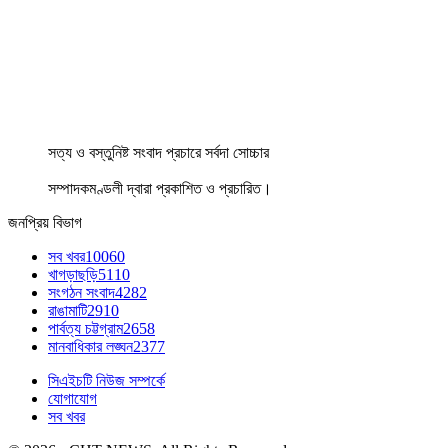
সত্য ও বস্তুনিষ্ট সংবাদ প্রচারে সর্বদা সোচ্চার
সম্পাদকমণ্ডলী দ্বারা প্রকাশিত ও প্রচারিত।
জনপ্রিয় বিভাগ
সব খবর
10060
খাগড়াছড়ি
5110
সংগঠন সংবাদ
4282
রাঙামাটি
2910
পার্বত্য চট্টগ্রাম
2658
মানবাধিকার লঙ্ঘন
2377
সিএইচটি নিউজ সম্পর্কে
যোগাযোগ
সব খবর