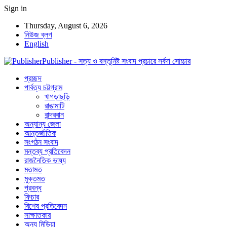
Sign in
Thursday, August 6, 2026
নিউজ ব্লগ
English
Publisher - সত্য ও বস্তুনিষ্ট সংবাদ প্রচারে সর্বদা সোচ্চার
প্রচ্ছদ
পার্বত্য চট্টগ্রাম
খাগড়াছড়ি
রাঙামাটি
বান্দরবান
অন্যান্য জেলা
আন্তর্জাতিক
সংগঠন সংবাদ
মন্তব্য প্রতিবেদন
রাজনৈতিক ভাষ্য
মতামত
মুক্তমত
প্রবন্ধ
ফিচার
বিশেষ প্রতিবেদন
সাক্ষাতকার
অন্য মিডিয়া