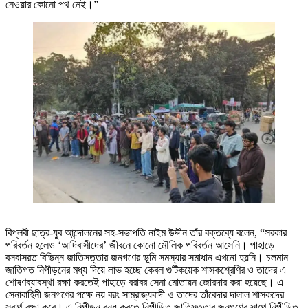
নেওয়ার কোনো পথ নেই।”
বিপ্লবী ছাত্র-যুব আন্দোলনের সহ-সভাপতি নাইম উদ্দীন তাঁর বক্তব্যে বলেন, “সরকার
পরিবর্তন হলেও ‘আদিবাসীদের’ জীবনে কোনো মৌলিক পরিবর্তন আসেনি। পাহাড়ে
বসবাসরত বিভিন্ন জাতিসত্তার জনগণের ভূমি সমস্যার সমাধান এখনো হয়নি। চলমান
জাতিগত নিপীড়নের মধ্য দিয়ে লাভ হচ্ছে কেবল গুটিকয়েক শাসকশ্রেণির ও তাদের এ
শোষণব্যাবস্থা রক্ষা করতেই পাহাড়ে বরাবর সেনা মোতায়ন জোরদার করা হয়েছে। এ
সেনাবাহিনী জনগণের পক্ষে নয় বরং সাম্রাজ্যবাদী ও তাদের তাঁবেদার দালাল শাসকদের
স্বার্থ রক্ষা করে। এ নিপীড়ন বন্ধ করতে নিপীড়িত জাতিসত্তার জনগণের সাথে নিপীড়িত