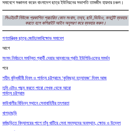
সমাবেশে সঞ্চালনা করেন বাংলাদেশ ছাত্র ইউনিয়নের সভাপতি তামজীদ হায়দার চঞ্চল।
সিএইচটি নিউজে প্রকাশিত প্রচারিত কোন সংবাদ, তথ্য, ছবি ,ভিডিও, কনটেন্ট ব্যবহার
করতে হলে কপিরাইট আইন অনুসরণ করে ব্যবহার করুন।
গণতান্ত্রিক ছাত্র জোট
ঢাকা
বিক্ষোভ সমাবেশ
আগে
সংসদ নির্বাচনে সমন্বিত প্রার্থী দেয়ার আহ্বানের প্রতি ইউপিডিএফের সমর্থন
পরে
শহীদ বুদ্ধিজীবী দিবস ও পার্বত্য চট্টগ্রামে ‘কুকিছড়া হত্যাযজ্ঞ’ দিবস আজ
তুমি এটাও পছন্দ করতে পারো
লেখক থেকে আরো
পার্বত্য চট্টগ্রাম
কাউখালীর বিভিন্ন স্থানে সেনাবাহিনীর তৎপরতা
খাগড়াছড়ি
বর্মাছড়িতে বিদ্যালয়ের পাশে তাঁবু খাটিয়ে সেনা সদস্যদের অবস্থান, ক্ষোভ ও উদ্বেগ