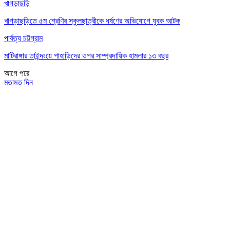
খাগড়াছড়ি
খাগড়াছড়িতে ৫ম শ্রেণির স্কুলছাত্রীকে ধর্ষণের অভিযোগে যুবক আটক
পার্বত্য চট্টগ্রাম
মাটিরাঙ্গার তাইন্দংয়ে পাহাড়িদের ওপর সাম্প্রদায়িক হামলার ১৩ বছর
আগে
পরে
মতামত দিন