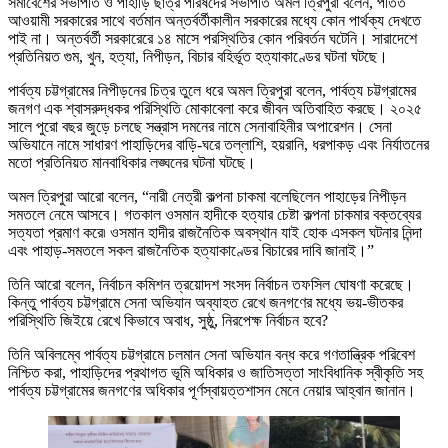
সমাবেশের সভাপতি ও পাহাড়ি ছাত্র পরিষদের সভাপতি অমল ত্রিপুরা বলেন, পতিত
আওয়ামী সরকারের সাথে বর্তমান অন্তর্বর্তীকালীন সরকারের মধ্যে কোন পার্থক্য দেখতে
পাই না। অন্তর্বর্তী সরকারেরে ১৪ মাসে পরস্থিতির কোন পরিবর্তন ঘটেনি। সারাদেশে
প্রতিনিয়ত গুম, খুন, হত্যা, নিপীড়ন, বিচার বহির্ভূত হত্যাকাণ্ডের ঘটনা ঘটছে।
পার্বত্য চট্টগ্রামের নিপীড়নের চিত্র তুলে ধরে অমল ত্রিপুরা বলেন, পার্বত্য চট্টগ্রামের
জনগণ এক শ্বাসরুদ্ধকর পরিস্থিতি মোকাবেলা করে জীবন অতিবাহিত করছে। ২০২৫
সালে পুরো বছর জুড়ে চলছে সন্ত্রাস দমনের নামে সেনাবাহিনীর অপারেশন। সেনা
অভিযানে নামে সাধারণ পাহাড়িদের বাড়ি-ঘরে তল্লাশি, হয়রানি, ধরপাকড় এবং নির্যাতনের
মতো প্রতিনিয়ত মানবাধিকার লঙ্ঘনের ঘটনা ঘটছে।
অমল ত্রিপুরা আরো বলেন, “নারী নেত্রী কল্পনা চাকমা বলেছিলেন পাহাড়ের নিপীড়ন
সমতলে নেমে আসবে। গতকাল ওসমান হাদীকে হত্যার চেষ্টা কল্পনা চাকমার বক্তব্যের
সত্যতা প্রমাণ করে৷ ওসমান হাদীর রাজনৈতিক অবস্থান যাই হোক এসকল ঘটনার নিন্দা
এবং পাহাড়-সমতলে সকল রাজনৈতিক হত্যাকাণ্ডের বিচারের দাবি জানাই।”
তিনি আরো বলেন, নির্বাচন কমিশন ত্রয়োদশ সংসদ নির্বাচন তফসিল ঘোষণা করেছে।
কিন্তু পার্বত্য চট্টগ্রামে সেনা অভিযান অব্যাহত রেখে জনগণের মধ্যে ভয়-ভীতকর
পরিস্থিতি জিইয়ে রেখে কিভাবে অবাধ, সুষ্ঠু, নিরপেক্ষ নির্বাচন হবে?
তিনি অবিলম্বে পার্বত্য চট্টগ্রামে চলমান সেনা অভিযান বন্ধ করে গণতান্ত্রিক পরিবেশ
নিশ্চিত করা, পাহাড়িদের প্রথাগত ভূমি অধিকার ও জাতিসত্তা সাংবিধানিক স্বীকৃতি সহ
পার্বত্য চট্টগ্রামের জনগণের অধিকার পূর্ণস্বায়ত্তশাসন মেনে নেয়ার আহ্বান জানান।