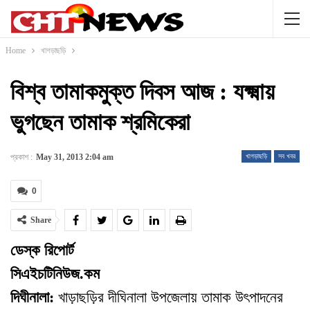
Home
খাগড়াছড়ি
বিশ্ব তামাকমুক্ত দিবস আজ : যক্ষ্মায়
ভুগছেন তামাক শ্রমিকেরা
প্রকাশ :
May 31, 2013 2:04 am
খাগড়াছড়ি
সব খবর
0
Share
ডেস্ক রিপোর্ট
সিএইচটিনিউজ.কম
দিঘীনালা:
খাড়াছড়ির দীঘিনালা উপজেলায় তামাক উ
ৎ
পাদনের