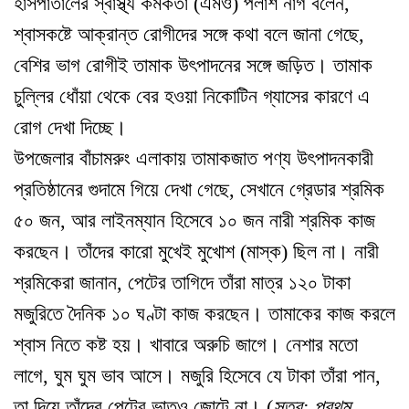
হাসপাতালের স্বাস্থ্য কর্মকর্তা (এমও) পলাশ নাগ বলেন,
শ্বাসকষ্টে আক্রান্ত রোগীদের সঙ্গে কথা বলে জানা গেছে,
বেশির ভাগ রোগীই তামাক উৎপাদনের সঙ্গে জড়িত। তামাক
চুল্লির ধোঁয়া থেকে বের হওয়া নিকোটিন গ্যাসের কারণে এ
রোগ দেখা দিচ্ছে।
উপজেলার বাঁচামরুং এলাকায় তামাকজাত পণ্য উৎপাদনকারী
প্রতিষ্ঠানের গুদামে গিয়ে দেখা গেছে, সেখানে গ্রেডার শ্রমিক
৫০ জন, আর লাইনম্যান হিসেবে ১০ জন নারী শ্রমিক কাজ
করছেন। তাঁদের কারো মুখেই মুখোশ (মাস্ক) ছিল না। নারী
শ্রমিকেরা জানান, পেটের তাগিদে তাঁরা মাত্র ১২০ টাকা
মজুরিতে দৈনিক ১০ ঘণ্টা কাজ করছেন। তামাকের কাজ করলে
শ্বাস নিতে কষ্ট হয়। খাবারে অরুচি জাগে। নেশার মতো
লাগে, ঘুম ঘুম ভাব আসে। মজুরি হিসেবে যে টাকা তাঁরা পান,
তা দিয়ে তাঁদের পেটের ভাতও জোটে না। (
সূত্র: প্রথম