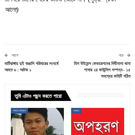
আলো)
আগে
পরে
মাটিরাঙ্গায় দুই বাঙালি পরিবারের সংঘর্ষে
হিল উইমেন্স ফেডারেশনের দিঘীনালা থানা
আহত ৬ : আটক ১
শাখার ২য় কাউন্সিল সম্পন্ন– ১৫
সদস্যের কমিটি গঠিত
তুমি এটাও পছন্দ করতে পারো
পার্বত্য চট্টগ্রাম
অপরাধ