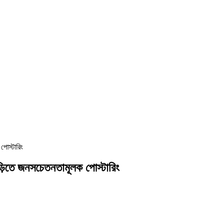
পোস্টারিং
ছড়িতে জনসচেতনতামূলক পোস্টারিং