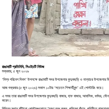
রাঙামাটি প্রতিনিধি, সিএইচটি নিউজ
শুক্রবার, ৫ জুন ২০২৬
‘বিশ্ব পরিবেশ দিবস’ উপলক্ষে রাঙামাটি সদর উপজেলার কুদুকছড়ি ও নান্যাচর উপজেলার ঘি
আজ শুক্রবার (৫ জুন ২০২৬) সকাল ১০টায় ‘সচেতন শিক্ষার্থীবৃন্দ’ এই পোস্টারিং করে।
এ সময় তারা রাঙামাটি সদর উপজেলার কুদুকছড়ি বাজার, হাফ বাজার, আবাসিক, ধর্মঘর, মৌনতলা,
করেন।
বিভিন্ন স্থান সাঁটানো পোস্টারগুলোতে “দূষণ বন্ধ করুন, পরিবেশ বাঁচান, পৃথিবীতে বাসযোগ্