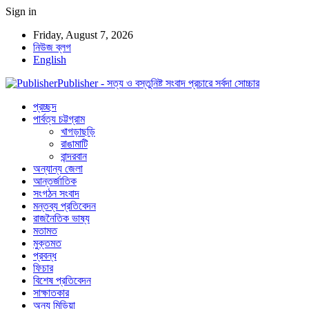
Sign in
Friday, August 7, 2026
নিউজ ব্লগ
English
Publisher - সত্য ও বস্তুনিষ্ট সংবাদ প্রচারে সর্বদা সোচ্চার
প্রচ্ছদ
পার্বত্য চট্টগ্রাম
খাগড়াছড়ি
রাঙামাটি
বান্দরবান
অন্যান্য জেলা
আন্তর্জাতিক
সংগঠন সংবাদ
মন্তব্য প্রতিবেদন
রাজনৈতিক ভাষ্য
মতামত
মুক্তমত
প্রবন্ধ
ফিচার
বিশেষ প্রতিবেদন
সাক্ষাতকার
অন্য মিডিয়া