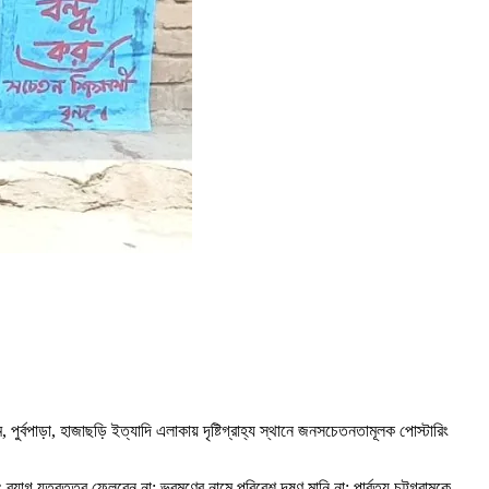
র্বপাড়া, হাজাছড়ি ইত্যাদি এলাকায় দৃষ্টিগ্রাহ্য স্থানে জনসচেতনতামূলক পোস্টারিং
ব্যাগ যত্রতত্র ফেলবেন না; ভ্রমণের নামে পরিবেশ দূষণ মানি না; পার্বত্য চট্টগ্রামকে