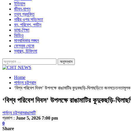
ইতিহাস
জীবন-যাপন
তথ্য প্রযুক্তি
নারীর ওপর সহিংসতা
বন, পরিবেশ, পর্যটন
ভাষা-শিক্ষা
ভিডিও
মানবাধিকার লঙ্ঘন
ফেসবুক থেকে
স্বাস্থ্য, চিকিৎসা
Home
পার্বত্য চট্টগ্রাম
‘বিশ্ব পরিবেশ দিবস’ উপলক্ষে রাঙামাটির কুদুকছড়ি-ঘিলাছড়িতে জনসচেতনতামূলক 
‘বিশ্ব পরিবেশ দিবস’ উপলক্ষে রাঙামাটির কুদুকছড়ি-ঘিলা
পার্বত্য চট্টগ্রাম
রাঙামাটি
প্রকাশ :
June 5, 2026 7:00 pm
0
Share