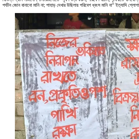
পর্যটন জোন বানানো মানি না; পাহাড় দেখার উছিলায় পরিবেশ ধ্বংস মানি না” ইত্যাদি শ্লো