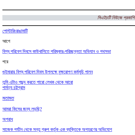
সিএইচটি নিউজে প্রকাশি
পোস্টারিং
রাঙামাটি
আগে
বিশ্ব পরিবেশ দিবসে কাউখালিতে পরিষ্কার-পরিচ্ছন্নতা অভিযান ও পথসভা
পরে
গুইমারায় বিশ্ব পরিবেশ দিবস উপলক্ষে বৃক্ষরোপণ কর্মসূচি পালন
তুমি এটাও পছন্দ করতে পারো
লেখক থেকে আরো
পার্বত্য চট্টগ্রাম
মতামত
আমরা কিসের জন্য লড়ছি?
অপরাধ
সাজেক পর্যটন থেকে সন্তু গ্রুপ কর্তৃক এক ব্যক্তিকে অপহরণের অভিযোগ