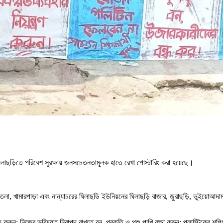
লাছড়িতে পরিবেশ সুরক্ষায় জনসচেতনতামূলক হাতে রেখা পোস্টারিং করা হয়েছে।
 খামারপাড়া এবং নান্যাচরের ঘিলাছডি ইউনিয়নের ঘিলাছড়ি বাজার, জুরাছড়ি, ভুইয়োআদাম, পু
য করুন; নিজের ভবিষ্যত নিরাপদ রাখতে বন, প্রকৃতি ও পশু-পাখি রক্ষা করুন; প্লাস্টিকের শপিং 