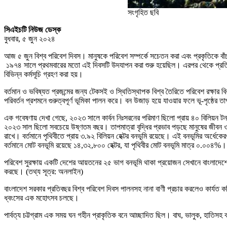
সংগৃহিত ছবি
সিএইচটি নিউজ ডেস্ক
বুধবার, ৫ জুন ২০২৪
আজ ৫ জুন বিশ্ব পরিবেশ দিবস। মানুষকে পরিবেশ সম্পর্কে সচেতন করা এবং প্রকৃতিকে 
১৯৭৪ সালে প্রথমবারের মতো এই দিবসটি উদযাপন করা শুরু হয়েছিল। এরপর থেকে প্রতিব
বিভিন্ন কর্মসূচি গ্রহণ করা হয়।
বর্তমান ও ভবিষ্যত প্রজন্মের জন্য টেকসই ও স্থিতিস্থাপক বিশ্ব তৈরিতে পরিবেশ রক্ষার বি
পরিবর্তন প্রশমনে গুরুত্বপূর্ণ ভূমিকা পালন করে। বন উজাড় হয়ে যাওয়ার ফলে ভূ-পৃষ্ঠের তা
এক গবেষণায় দেখা গেছে, ২০২৩ সালে কার্বন নিঃসরনের পরিমাণ ছিলো প্রায় ৪০ বিলিয়ন টন, 
২০২৩ সাল ছিলো সবচেয়ে উষ্ণতম বছর। তাপমাত্রা বৃদ্ধির প্রভাব পড়ছে মানুষের জীবন ও প্রক
রাখে। বর্তমানে পৃথিবীতে প্রায় ৩.৯২ বিলিয়ন হেক্টর বনভূমি রয়েছে। এই বনভূমির অর্ধে
বর্তমানে মোট বনভূমি রয়েছে ১৪,৩২,৮০০ হেক্টর, যা পৃথিবীর মোট বনভূমি মাত্র ০.০০৪%।
পরিবেশ সুরক্ষায় একটি দেশের আয়তনের ২৫ ভাগ বনভূমি থাকা প্রয়োজন সেখানে বাংলাদেশের 
করছে। (তথ্য সূত্র: অনলাইন)
বাংলাদেশ সরকার প্রতিবছর বিশ্ব পরিবেশ দিবস পালনসহ নানা বাণী প্রচার করলেও কার্যত কথিত উ
ধ্বংসের এক মহোৎসব চলছে।
পার্বত্য চট্টগ্রাম এক সময় ঘন গহীন প্রাকৃতিক বনে আচ্ছাদিত ছিল। বাঘ, ভালুক, হাতিসহ