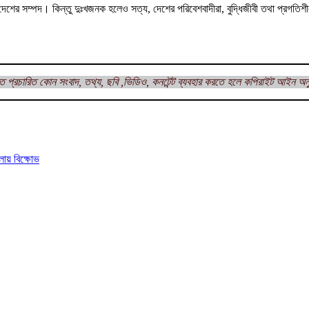
তা দেশের সম্পদ। কিন্তু দুঃখজনক হলেও সত্য, দেশের পরিবেশবাদীরা, বুদ্ধিজীবী তথা প্রগতিশীলর
ত প্রচারিত কোন সংবাদ, তথ্য, ছবি ,ভিডিও, কনটেন্ট ব্যবহার করতে হলে কপিরাইট আইন অন
লায় বিক্ষোভ