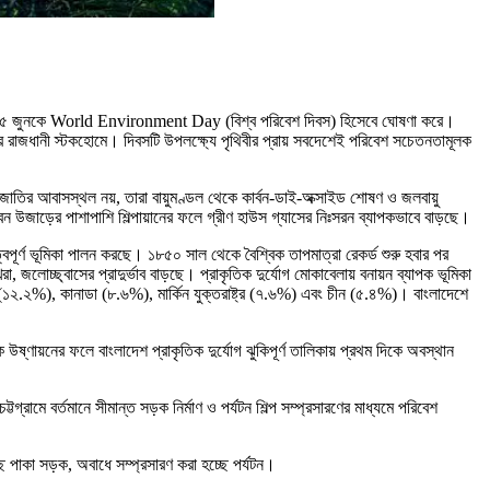
ে এবং ৫ জুনকে World Environment Day (বিশ্ব পরিবেশ দিবস) হিসেবে ঘোষণা করে।
াজধানী স্টকহোমে। দিবসটি উপলক্ষ্যে পৃথিবীর প্রায় সবদেশেই পরিবেশ সচেতনতামূলক
্রজাতির আবাসস্থল নয়, তারা বায়ুমণ্ডল থেকে কার্বন-ডাই-অক্সাইড শোষণ ও জলবায়ু
্ব। বন উজাড়ের পাশাপাশি শিল্পায়ানের ফলে গ্রীণ হাউস গ্যাসের নিঃসরন ব্যাপকভাবে বাড়ছে।
ত্বপূর্ণ ভূমিকা পালন করছে। ১৮৫০ সাল থেকে বৈশ্বিক তাপমাত্রা রেকর্ড শুরু হবার পর
 জলোচ্ছ্বাসের প্রাদুর্ভাব বাড়ছে। প্রাকৃতিক দুর্যোগ মোকাবেলায় বনায়ন ব্যাপক ভূমিকা
জিল (১২.২%), কানাডা (৮.৬%), মার্কিন যুক্তরাষ্ট্র (৭.৬%) এবং চীন (৫.৪%)। বাংলাদেশে
ষ্ণায়নের ফলে বাংলাদেশ প্রাকৃতিক দুর্যোগ ঝুকিপূর্ণ তালিকায় প্রথম দিকে অবস্থান
্রামে বর্তমানে সীমান্ত সড়ক নির্মাণ ও পর্যটন শিল্প সম্প্রসারণের মাধ্যমে পরিবেশ
ে পাকা সড়ক, অবাধে সম্প্রসারণ করা হচ্ছে পর্যটন।