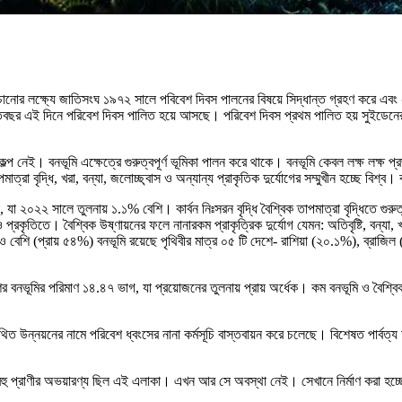
বাঁচানোর লক্ষ্যে জাতিসংঘ ১৯৭২ সালে পবিবেশ দিবস পালনের বিষয়ে সিদ্ধান্ত গ্রহণ কর
ছর এই দিনে পরিবেশ দিবস পালিত হয়ে আসছে। পরিবেশ দিবস প্রথম পালিত হয় সুইডেনের র
কল্প নেই। বনভূমি এক্ষেত্রে গুরুত্বপূর্ণ ভূমিকা পালন করে থাকে। বনভূমি কেবল লক্ষ লক্ষ প
পমাত্রা বৃদ্ধি, খরা, বন্যা, জলোচ্ছ্বাস ও অন্যান্য প্রাকৃতিক দুর্যোগের সম্মুখীন হচ্ছে বিশ
যা ২০২২ সালে তুলনায় ১.১% বেশি। কার্বন নিঃসরন বৃদ্ধি বৈশ্বিক তাপমাত্রা বৃদ্ধিতে গুরু
ৃতিতে। বৈশ্বিক উষ্ণায়নের ফলে নানারকম প্রাকৃত্রিক দুর্যোগ যেমন: অতিবৃষ্টি, বন্যা, খরা,
কেরও বেশি (প্রায় ৫৪%) বনভূমি রয়েছে পৃথিবীর মাত্র ০৫ টি দেশে- রাশিয়া (২০.১%), ব্রা
বনভূমির পরিমাণ ১৪.৪৭ ভাগ, যা প্রয়োজনের তুলনায় প্রায় অর্ধেক। কম বনভূমি ও বৈশ্বিক উ
ন্নয়নের নামে পরিবেশ ধ্বংসের নানা কর্মসূচি বাস্তবায়ন করে চলেছে। বিশেষত পার্বত্য চট্টগ
 বহু প্রাণীর অভয়ারণ্য ছিল এই এলাকা। এখন আর সে অবস্থা নেই। সেখানে নির্মাণ করা হচ্ছ