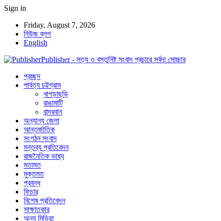
Sign in
Friday, August 7, 2026
নিউজ ব্লগ
English
Publisher - সত্য ও বস্তুনিষ্ট সংবাদ প্রচারে সর্বদা সোচ্চার
প্রচ্ছদ
পার্বত্য চট্টগ্রাম
খাগড়াছড়ি
রাঙামাটি
বান্দরবান
অন্যান্য জেলা
আন্তর্জাতিক
সংগঠন সংবাদ
মন্তব্য প্রতিবেদন
রাজনৈতিক ভাষ্য
মতামত
মুক্তমত
প্রবন্ধ
ফিচার
বিশেষ প্রতিবেদন
সাক্ষাতকার
অন্য মিডিয়া