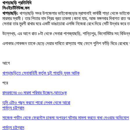
খাগড়াছড়ি প্রতিনিধি
সিএইচটিনিউজ.কম
খাগড়াছড়ি:
খাগড়াছড়ি সদর উপজেলার ভাইবোনছড়ার ম্রাসানাই কার্বারী পাড়া থেকে ভাইব
মারমার স্বামী। তার পিতার নাম প্রিয় ব্রত চাকমা।
জানা যায়, আজ মঙ্গলবার দিবাগত রাত 
সেনারা তার মুরগী রাখার ঘরে একটি ভাঙাচোরা এলজি নিজেরা রেখে দিয়ে সেটি উদ্ধার করে
উল্লেখ্য, এর আগে রাত ৮টা থেকে সেনারা পাগজ্যাছড়ি, শান্তিপুর, কিলোমিটার সহ বিভিন্
এলাকার লোকজন তাকে ছেড়ে দেয়ার দাবিতে রাস্তায় গাছ ফেলে পুলিশ ফাঁড়ি ঘিরে রেখেছ
আগে
খাগড়াছড়িতে সেনাবাহিনী কর্তৃক দুই পাহাড়ি যুবক আটক
পরে
বান্দরবানের ৩৩ মারমা পরিবার উচ্ছেদ-আতঙ্কে
তুমি এটাও পছন্দ করতে পারো
লেখক থেকে আরো
পার্বত্য চট্টগ্রাম
সাজেক পর্যটন থেকে ফেরদৌস চাকমা অপহরণ ঘটনায় মামলা করতে বাধা দেওয়ার অভিযোগ
পার্বত্য চট্টগ্রাম