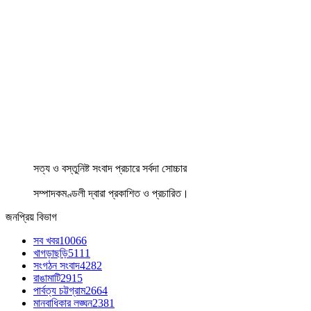
সত্য ও বস্তুনিষ্ট সংবাদ প্রচারে সর্বদা সোচ্চার
সম্পাদকমণ্ডলী দ্বারা প্রকাশিত ও প্রচারিত।
জনপ্রিয় বিভাগ
সব খবর
10066
খাগড়াছড়ি
5111
সংগঠন সংবাদ
4282
রাঙামাটি
2915
পার্বত্য চট্টগ্রাম
2664
মানবাধিকার লঙ্ঘন
2381