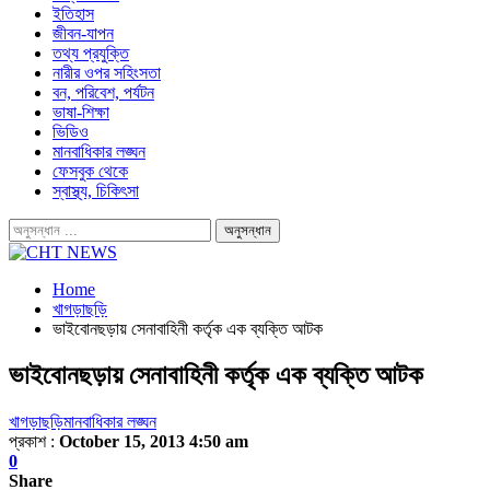
ইতিহাস
জীবন-যাপন
তথ্য প্রযুক্তি
নারীর ওপর সহিংসতা
বন, পরিবেশ, পর্যটন
ভাষা-শিক্ষা
ভিডিও
মানবাধিকার লঙ্ঘন
ফেসবুক থেকে
স্বাস্থ্য, চিকিৎসা
Home
খাগড়াছড়ি
ভাইবোনছড়ায় সেনাবাহিনী কর্তৃক এক ব্যক্তি আটক
ভাইবোনছড়ায় সেনাবাহিনী কর্তৃক এক ব্যক্তি আটক
খাগড়াছড়ি
মানবাধিকার লঙ্ঘন
প্রকাশ :
October 15, 2013 4:50 am
0
Share