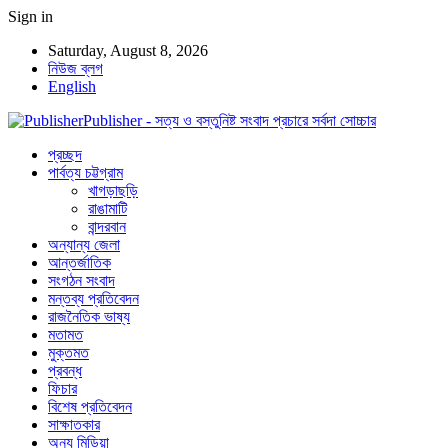
Sign in
Saturday, August 8, 2026
নিউজ ব্লগ
English
Publisher - সত্য ও বস্তুনিষ্ট সংবাদ প্রচারে সর্বদা সোচ্চার
প্রচ্ছদ
পার্বত্য চট্টগ্রাম
খাগড়াছড়ি
রাঙামাটি
বান্দরবান
অন্যান্য জেলা
আন্তর্জাতিক
সংগঠন সংবাদ
মন্তব্য প্রতিবেদন
রাজনৈতিক ভাষ্য
মতামত
মুক্তমত
প্রবন্ধ
ফিচার
বিশেষ প্রতিবেদন
সাক্ষাতকার
অন্য মিডিয়া