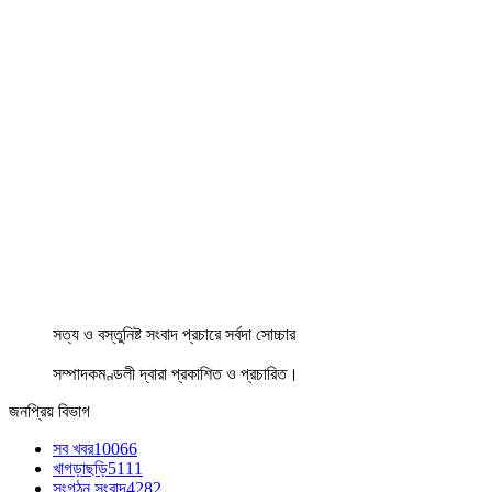
সত্য ও বস্তুনিষ্ট সংবাদ প্রচারে সর্বদা সোচ্চার
সম্পাদকমণ্ডলী দ্বারা প্রকাশিত ও প্রচারিত।
জনপ্রিয় বিভাগ
সব খবর
10066
খাগড়াছড়ি
5111
সংগঠন সংবাদ
4282