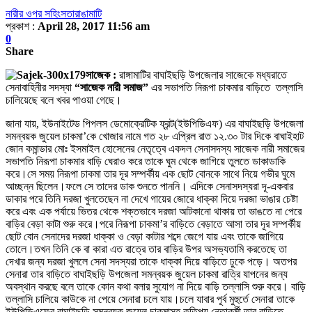
নারীর ওপর সহিংসতা
রাঙামাটি
প্রকাশ :
April 28, 2017 11:56 am
0
Share
সাজেক :
রাঙ্গামাটির বাঘাইছড়ি উপজেলার সাজেকে মধ্যরাতে
সেনাবাহিনীর সদস্যা
“সাজেক নারী সমাজ”
এর সভাপতি নিরূপা চাকমার বাড়িতে তল্লাসি
চালিয়েছে বলে খবর পাওয়া গেছে।
জানা যায়, ইউনাইটেড পিপলস ডেমোক্রেটিক ফ্রন্ট(ইউপিডিএফ) এর বাঘাইছড়ি উপজেলা
সমন্বয়ক জুয়েল চাকমা’কে খোজার নামে গত ২৮ এপ্রিল রাত ১২.৩০ টার দিকে বাঘাইহাট
জোন কমান্ডার মোঃ ইসমাইল হোসেনের নেতৃত্বে একদল সেনাসদস্য সাজেক নারী সমাজের
সভাপতি নিরূপা চাকমার বাড়ি ঘেরাও করে তাকে ঘুম থেকে জাগিয়ে তুলতে ডাকাডাকি
করে।সে সময় নিরূপা চাকমা তার দূর সম্পর্কীয় এক ছোট বোনকে সাথে নিয়ে গভীর ঘুমে
আচ্ছন্ন ছিলেন।ফলে সে তাদের ডাক শুনতে পাননি। এদিকে সেনাসদস্যরা দূ-একবার
ডাকার পরে তিনি দরজা খুলতেছেন না দেখে গায়ের জোরে ধাক্কা দিয়ে দরজা ভাঙার চেষ্টা
করে এবং এক পর্যায়ে ভিতর থেকে শক্তভাবে দরজা আটকানো থাকায় তা ভাঙতে না পেরে
বাড়ির বেড়া কাটা শুরু করে।পরে নিরূপা চাকমা’র বাড়িতে বেড়াতে আসা তার দূর সম্পর্কীয়
ছোট বোন সেনাদের দরজা ধাক্কা ও বেড়া কাটার শব্দে জেগে যায় এবং তাকে জাগিয়ে
তোলে।তখন তিনি কে বা কারা এত রাত্রে তার বাড়ির উপর অসভ্যতামি করতেছে তা
দেখার জন্য দরজা খুললে সেনা সদস্যরা তাকে ধাক্কা দিয়ে বাড়িতে ঢুকে পড়ে। অতপর
সেনারা তার বাড়িতে বাঘাইছড়ি উপজেলা সমন্বয়ক জুয়েল চাকমা রাত্রি যাপনের জন্য
অবস্থান করছে বলে তাকে কোন কথা বলার সুযোগ না দিয়ে বাড়ি তল্লাসি শুরু করে। বাড়ি
তল্লাসি চালিয়ে কাউকে না পেয়ে সেনারা চলে যায়।চলে যাবার পূর্ব মুহুর্তে সেনারা তাকে
ইউপিডিএফের বাঘাইছড়ি সমন্বয়ক জুয়েল চাকমাসহ কতিপয় নেতাকর্মী তার বাড়িতে