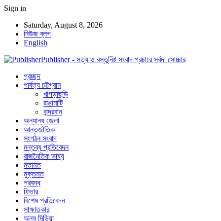
Sign in
Saturday, August 8, 2026
নিউজ ব্লগ
English
Publisher - সত্য ও বস্তুনিষ্ট সংবাদ প্রচারে সর্বদা সোচ্চার
প্রচ্ছদ
পার্বত্য চট্টগ্রাম
খাগড়াছড়ি
রাঙামাটি
বান্দরবান
অন্যান্য জেলা
আন্তর্জাতিক
সংগঠন সংবাদ
মন্তব্য প্রতিবেদন
রাজনৈতিক ভাষ্য
মতামত
মুক্তমত
প্রবন্ধ
ফিচার
বিশেষ প্রতিবেদন
সাক্ষাতকার
অন্য মিডিয়া