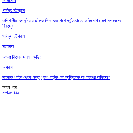
অভিযোগ
পার্বত্য চট্টগ্রাম
কাউখালীর বেতবুনিয়ায় জনৈক শিক্ষকের সাথে দুর্ব্যবহারের অভিযোগ সেনা সদস্যদের
বিরুদ্ধে
পার্বত্য চট্টগ্রাম
মতামত
আমরা কিসের জন্য লড়ছি?
অপরাধ
সাজেক পর্যটন থেকে সন্তু গ্রুপ কর্তৃক এক ব্যক্তিকে অপহরণের অভিযোগ
আগে
পরে
মতামত দিন