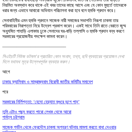
নিয়মিত অবস্থান করে থাকে এই খবর তাদের কাছে আসে এবং যে কোন মুহুর্তে তাদেরকে
ধরার জন্য এভাবে আবারো অভিযান পরিচালনা করা হবে বলে হুমকি প্রদান করে।
সেনাবাহিনীর এমন হুমকি প্রদানে সাজেক নারী সমাজের সভাপতি নিরূপা চাকমা তার
পরিববারের নিরাপত্তা নিয়ে উদ্বেগ প্রকাশ করেন। একই সাথে তিনি রাতে বেরাতে জুম্ম
অধ্যুষিত পাহাড়ি এলাকায় ঢুকে সেনাদের ঘর-বাড়ি তল্লাসি ও হুমকি প্রদান বন্ধ করণে
সরকারের প্রয়োজনীয় পদক্ষেপ কামনা করেন।
—————————————–
সিএইচটি নিউজ ডটকম’র প্রচারিত কোন সংবাদ, তথ্য, ছবি ব্যবহারের প্রয়োজন দেখা
দিলে যথাযথ সূত্র উল্লেখপূর্বক ব্যবহার করুন।
আগে
ঢাকায় ফ্যাসিবাদ ও সাম্রাজ্যবাদ বিরোধী জাতীয় কমিটির সমাবেশ
পরে
সরকারের নির্লিপ্ততা: ‘হেদো হেয়্যাত হুগুরে ভুগে পাহ্’
তুমি এটাও পছন্দ করতে পারো
লেখক থেকে আরো
পার্বত্য চট্টগ্রাম
সাজেক পর্যটন থেকে ফেরদৌস চাকমা অপহরণ ঘটনায় মামলা করতে বাধা দেওয়ার